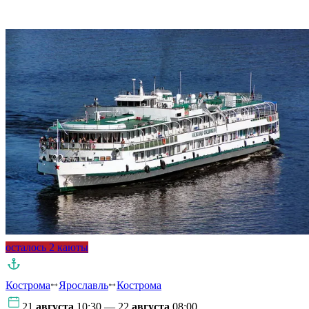
Подробнее о круизе
осталось 2 каюты
Кострома
Ярославль
Кострома
21
августа
10:30 — 22
августа
08:00