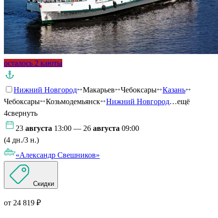
осталось 2 каюты
Нижний Новгород
Макарьев
Чебоксары
Казань
Чебоксары
Козьмодемьянск
Нижний Новгород
…ещё
4
свернуть
23
августа
13:00 — 26
августа
09:00
(4 дн./3 н.)
«Александр Свешников»
Скидки
от 24 819 ₽