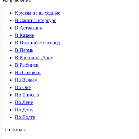
Направления
Круизы на выходные
В Санкт-Петербург
В Астрахань
В Казань
В Нижний Новгород
В Пермь
В Ростов-на-Дону
В Рыбинск
На Соловки
На Валаам
По Оке
По Енисею
По Лене
По Дону
По Волге
Теплоходы