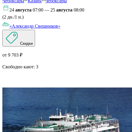
Чебоксары
Казань
Чебоксары
24
августа
07:00 — 25
августа
08:00
(2 дн./1 н.)
«Александр Свешников»
Скидки
от 9 703 ₽
Свободно кают:
3
Подробнее о круизе