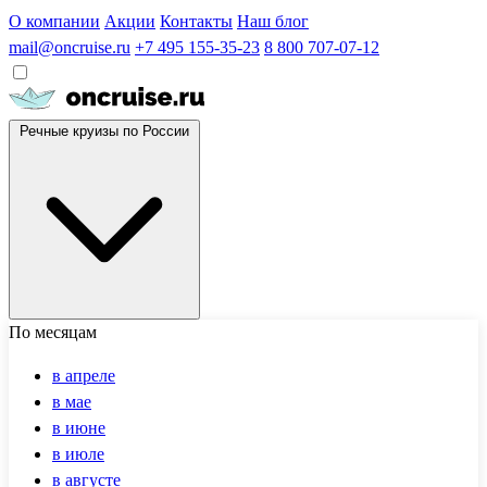
О компании
Акции
Контакты
Наш блог
mail@oncruise.ru
+7 495 155-35-23
8 800 707-07-12
Речные круизы по России
По месяцам
в апреле
в мае
в июне
в июле
в августе