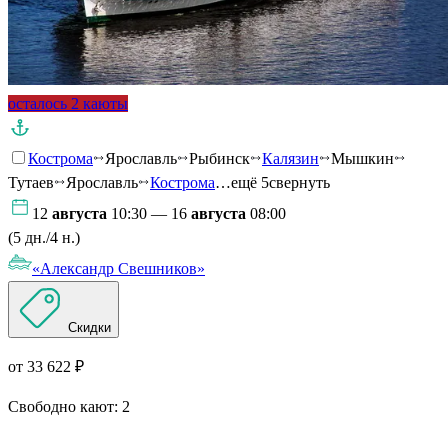
осталось 2 каюты
Кострома
Ярославль
Рыбинск
Калязин
Мышкин
Тутаев
Ярославль
Кострома
…ещё 5
свернуть
12
августа
10:30 — 16
августа
08:00
(5 дн./4 н.)
«Александр Свешников»
Скидки
от 33 622 ₽
Свободно кают:
2