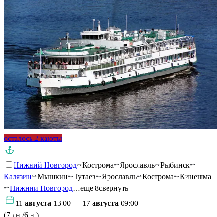
осталось 2 каюты
Нижний Новгород
Кострома
Ярославль
Рыбинск
Калязин
Мышкин
Тутаев
Ярославль
Кострома
Кинешма
Нижний Новгород
…ещё 8
свернуть
11
августа
13:00 — 17
августа
09:00
(7 дн./6 н.)