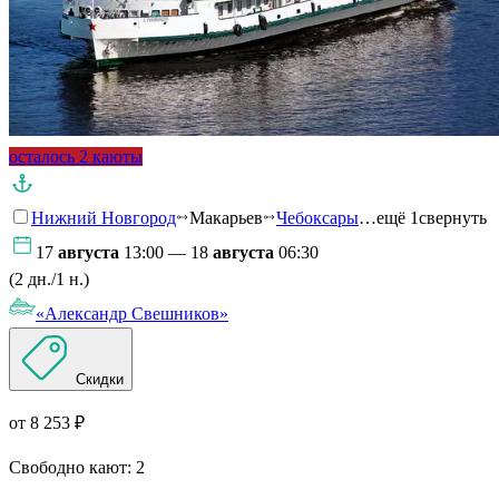
осталось 2 каюты
Нижний Новгород
Макарьев
Чебоксары
…ещё 1
свернуть
17
августа
13:00 — 18
августа
06:30
(2 дн./1 н.)
«Александр Свешников»
Скидки
от 8 253 ₽
Свободно кают:
2