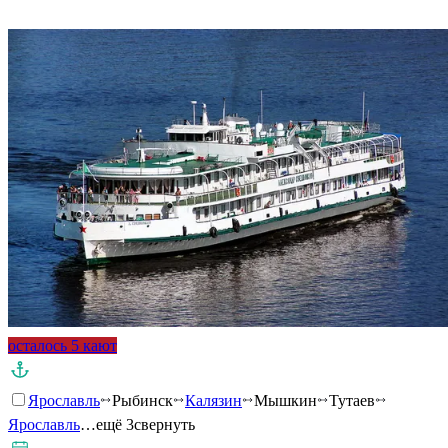
Подробнее о круизе
осталось 5 кают
Ярославль
Рыбинск
Калязин
Мышкин
Тутаев
Ярославль
…ещё 3
свернуть