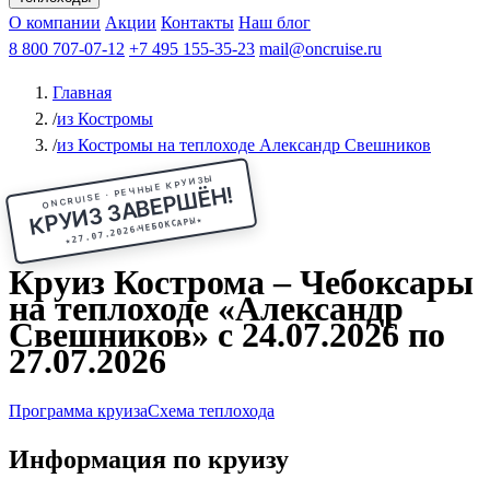
Чебоксары
Казань
Афанасий Никитин
О компании
В Нижний Новгород
из Волгограда
Акции
Октябрьская революция
Контакты
из Саратова
В Пермь
Наш блог
В Ростов-на-Дону
Все города
Константин
В
Рыбинск
Федин
8 800 707-07-12
Александр Свешников
На Соловки
+7 495 155-35-23
На Валаам
Иван
По Оке
mail@oncruise.ru
По Енисею
По Лене
По
Дону
Кулибин
По Волге
Кронштадт
Алдан
Павел
Главная
Миронов
А.С.Попов
Виссарион Белинский
Все теплоходы
/
из Костромы
/
из Костромы на теплоходе Александр Свешников
ONCRUISE · РЕЧНЫЕ КРУИЗЫ
КРУИЗ ЗАВЕРШЁН!
★
ЧЕБОКСАРЫ
27.07.2026
★
Круиз Кострома – Чебоксары
на теплоходе «Александр
Свешников» с 24.07.2026 по
27.07.2026
Программа круиза
Схема теплохода
Информация по круизу