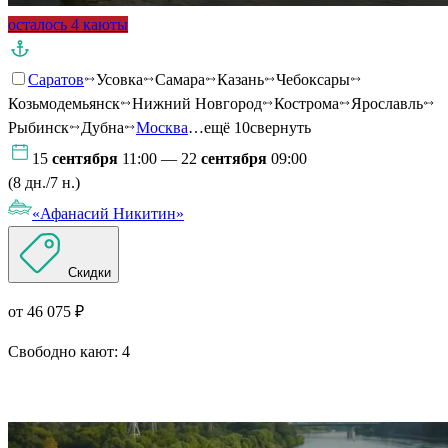
осталось 4 каюты
Саратов
Усовка
Самара
Казань
Чебоксары
Козьмодемьянск
Нижний Новгород
Кострома
Ярославль
Рыбинск
Дубна
Москва
…ещё 10
свернуть
15
сентября
11:00 — 22
сентября
09:00
(8 дн./7 н.)
«Афанасий Никитин»
Скидки
от 46 075 ₽
Свободно кают:
4
Подробнее о круизе