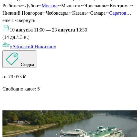
Рыбинск
Дубна
Москва
Мышкин
Ярославль
Кострома
Нижний Новгород
Чебоксары
Казань
Самара
Саратов
…
ещё 17
свернуть
10
августа
11:00 — 23
августа
13:30
(14 дн./13 н.)
«Афанасий Никитин»
Скидки
от 79 053 ₽
Свободно кают:
5
Подробнее о круизе