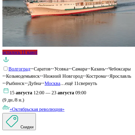
осталось 11 кают
Волгоград
Саратов
Усовка
Самара
Казань
Чебоксары
Козьмодемьянск
Нижний Новгород
Кострома
Ярославль
Рыбинск
Дубна
Москва
…ещё 11
свернуть
15
августа
12:00 — 23
августа
09:00
(9 дн./8 н.)
«Октябрьская революция»
Скидки