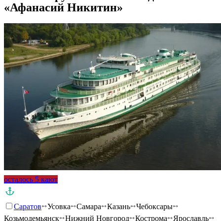
«Афанасий Никитин»
осталось 5 кают
Саратов
Усовка
Самара
Казань
Чебоксары
Козьмодемьянск
Нижний Новгород
Кострома
Ярославль