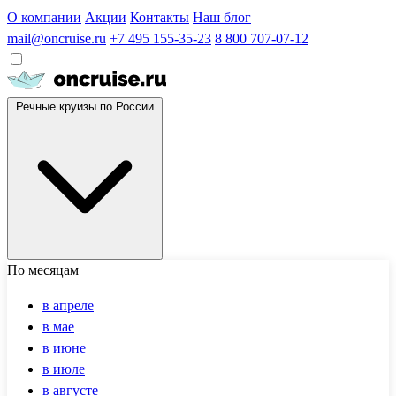
О компании
Акции
Контакты
Наш блог
mail@oncruise.ru
+7 495 155-35-23
8 800 707-07-12
Речные круизы по России
По месяцам
в апреле
в мае
в июне
в июле
в августе