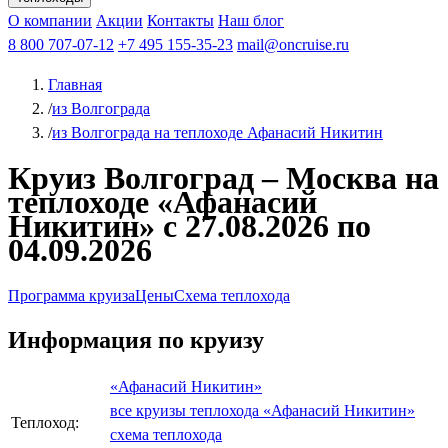
Чебоксары
Казань
Афанасий Никитин
О компании
В Нижний Новгород
из Волгограда
Акции
Октябрьская революция
Контакты
из Саратова
В Пермь
Наш блог
В Ростов-на-Дону
Все города
Константин
В
Рыбинск
Федин
8 800 707-07-12
Александр Свешников
На Соловки
+7 495 155-35-23
На Валаам
Иван
По Оке
mail@oncruise.ru
По Енисею
По Лене
По
Дону
Кулибин
По Волге
Кронштадт
Алдан
Павел
Главная
Миронов
А.С.Попов
Виссарион Белинский
Все теплоходы
/
из Волгограда
/
из Волгограда на теплоходе Афанасий Никитин
Круиз Волгоград – Москва на
теплоходе «Афанасий
Никитин» с 27.08.2026 по
04.09.2026
Программа круиза
Цены
Схема теплохода
Информация по круизу
«Афанасий Никитин»
все круизы теплохода «Афанасий Никитин»
Теплоход:
схема теплохода