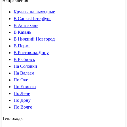
Направления
Круизы на выходные
В Санкт-Петербург
В Астрахань
В Казань
В Нижний Новгород
В Пермь
В Ростов-на-Дону
В Рыбинск
На Соловки
На Валаам
По Оке
По Енисею
По Лене
По Дону
По Волге
Теплоходы