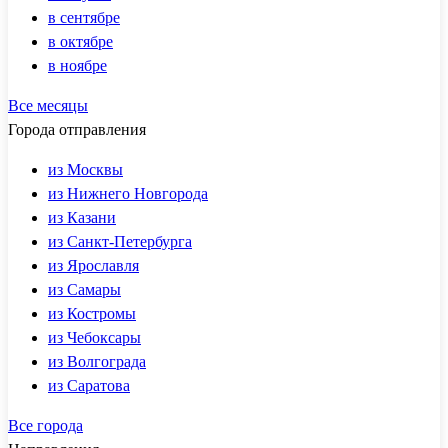
в сентябре
в октябре
в ноябре
Все месяцы
Города отправления
из Москвы
из Нижнего Новгорода
из Казани
из Санкт-Петербурга
из Ярославля
из Самары
из Костромы
из Чебоксары
из Волгограда
из Саратова
Все города