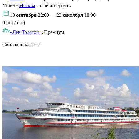
Углич
Москва
…ещё 5
свернуть
18
сентября
22:00 — 23
сентября
18:00
(6 дн./5 н.)
«Лев Толстой»
, Премиум
Свободно кают:
7
Подробнее о круизе