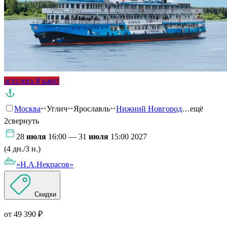
осталось 8 кают
Москва
Углич
Ярославль
Нижний Новгород
…ещё
2
свернуть
28
июля
16:00 — 31
июля
15:00 2027
(4 дн./3 н.)
«Н.А.Некрасов»
Скидки
от 49 390 ₽