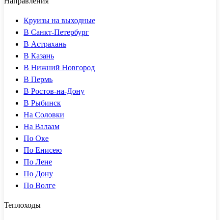
Направления
Круизы на выходные
В Санкт-Петербург
В Астрахань
В Казань
В Нижний Новгород
В Пермь
В Ростов-на-Дону
В Рыбинск
На Соловки
На Валаам
По Оке
По Енисею
По Лене
По Дону
По Волге
Теплоходы