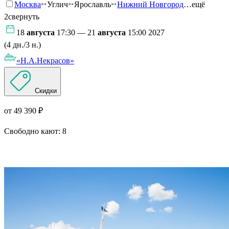
Москва
Углич
Ярославль
Нижний Новгород
…ещё
2
свернуть
18
августа
17:30 — 21
августа
15:00 2027
(4 дн./3 н.)
«Н.А.Некрасов»
Скидки
от 49 390 ₽
Свободно кают:
8
Подробнее о круизе