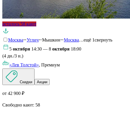
осталось 58 кают
Москва
Углич
Мышкин
Москва
…ещё 1
свернуть
5
октября
14:30 — 8
октября
18:00
(4 дн./3 н.)
«Лев Толстой»
, Премиум
Скидки
Акции
от 42 900 ₽
Свободно кают:
58
Подробнее о круизе