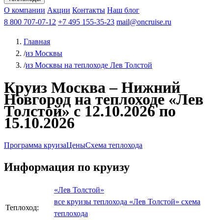
Чебоксары
Казань
Афанасий Никитин
О компании
В Нижний Новгород
из Волгограда
Акции
Октябрьская революция
Контакты
из Саратова
В Пермь
Наш блог
В Ростов-на-Дону
Все города
Константин
В
Рыбинск
Федин
8 800 707-07-12
Александр Свешников
На Соловки
+7 495 155-35-23
На Валаам
Иван
По Оке
mail@oncruise.ru
По Енисею
По Лене
По
Дону
Кулибин
По Волге
Кронштадт
Алдан
Павел
Главная
Миронов
А.С.Попов
Виссарион Белинский
Все теплоходы
/
из Москвы
/
из Москвы на теплоходе Лев Толстой
Круиз Москва – Нижний
Новгород на теплоходе «Лев
Толстой» с 12.10.2026 по
15.10.2026
Программа круиза
Цены
Схема теплохода
Информация по круизу
«Лев Толстой»
все круизы теплохода «Лев Толстой»
схема
Теплоход:
теплохода