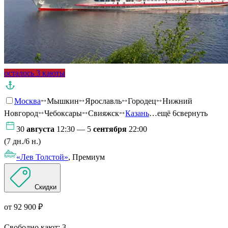
осталось 3 каюты
Москва
Мышкин
Ярославль
Городец
Нижний
Новгород
Чебоксары
Свияжск
Казань
…ещё 6
свернуть
30
августа
12:30 — 5
сентября
22:00
(7 дн./6 н.)
«Лев Толстой»
, Премиум
Скидки
от 92 900 ₽
Свободно кают:
3