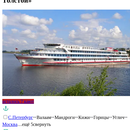
Толстой»
осталось 7 кают
С.Петербург
Валаам
Мандроги
Кижи
Горицы
Углич
Москва
…ещё 5
свернуть