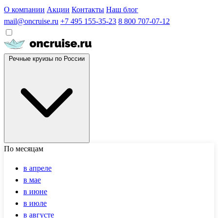
О компании
Акции
Контакты
Наш блог
mail@oncruise.ru
+7 495 155-35-23
8 800 707-07-12
Речные круизы по России
По месяцам
в апреле
в мае
в июне
в июле
в августе