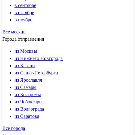
в сентябре
в октябре
в ноябре
Все месяцы
Города отправления
из Москвы
из Нижнего Новгорода
из Казани
из Санкт-Петербурга
из Ярославля
из Самары
из Костромы
из Чебоксары
из Волгограда
из Саратова
Все города