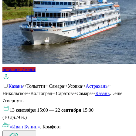
осталось 7 кают
Казань
Тольятти
Самара
Усовка
Астрахань
Никольское
Волгоград
Саратов
Самара
Казань
…ещё
7
свернуть
13
сентября
15:00 — 22
сентября
15:00
(10 дн./9 н.)
«Иван Бунин»
, Комфорт