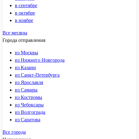
в сентябре
в октябре
в ноябре
Все месяцы
Города отправления
из Москвы
из Нижнего Новгорода
из Казани
из Санкт-Петербурга
из Ярославля
из Самары
из Костромы
из Чебоксары
из Волгограда
из Саратова
Все города