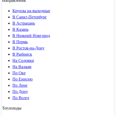
Направления
Круизы на выходные
В Санкт-Петербург
В Астрахань
В Казань
В Нижний Новгород
В Пермь
В Ростов-на-Дону
В Рыбинск
На Соловки
На Валаам
По Оке
По Енисею
По Лене
По Дону
По Волге
Теплоходы