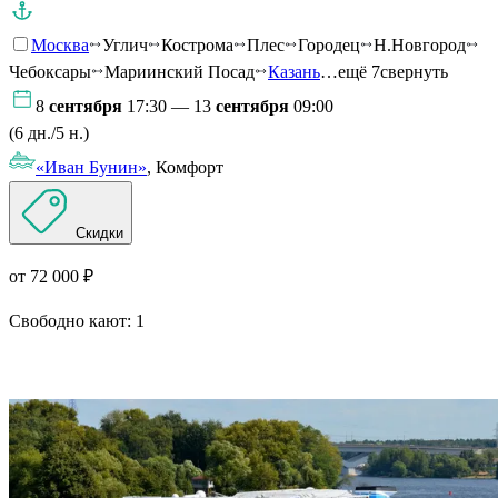
Москва
Углич
Кострома
Плес
Городец
Н.Новгород
Чебоксары
Мариинский Посад
Казань
…ещё 7
свернуть
8
сентября
17:30 — 13
сентября
09:00
(6 дн./5 н.)
«Иван Бунин»
, Комфорт
Скидки
от 72 000 ₽
Свободно кают:
1
Подробнее о круизе