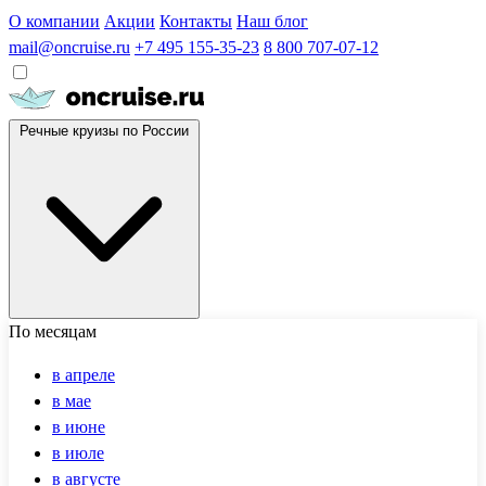
О компании
Акции
Контакты
Наш блог
mail@oncruise.ru
+7 495 155-35-23
8 800 707-07-12
Речные круизы по России
По месяцам
в апреле
в мае
в июне
в июле
в августе