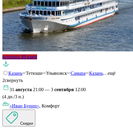
осталось 49 кают
Казань
Тетюши
Ульяновск
Самара
Казань
…ещё
2
свернуть
31
августа
21:00 — 3
сентября
12:00
(4 дн./3 н.)
«Иван Бунин»
, Комфорт
Скидки