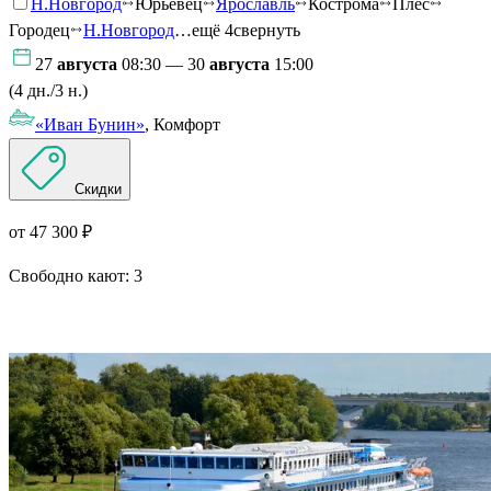
Н.Новгород
Юрьевец
Ярославль
Кострома
Плес
Городец
Н.Новгород
…ещё 4
свернуть
27
августа
08:30 — 30
августа
15:00
(4 дн./3 н.)
«Иван Бунин»
, Комфорт
Скидки
от 47 300 ₽
Свободно кают:
3
Подробнее о круизе