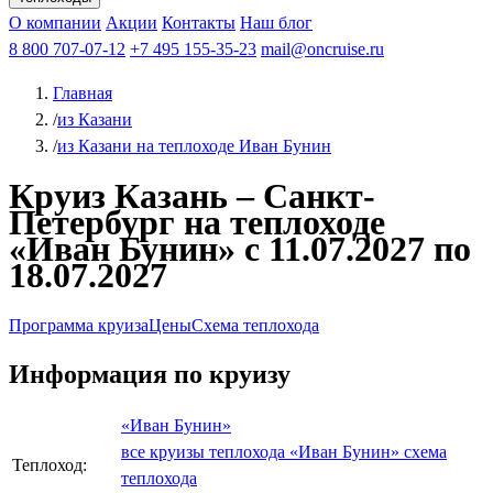
Чебоксары
Казань
Афанасий Никитин
О компании
В Нижний Новгород
из Волгограда
Акции
Октябрьская революция
Контакты
из Саратова
В Пермь
Наш блог
В Ростов-на-Дону
Все города
Константин
В
Рыбинск
Федин
8 800 707-07-12
Александр Свешников
На Соловки
+7 495 155-35-23
На Валаам
Иван
По Оке
mail@oncruise.ru
По Енисею
По Лене
По
Дону
Кулибин
По Волге
Кронштадт
Алдан
Павел
Главная
Миронов
А.С.Попов
Виссарион Белинский
Все теплоходы
/
из Казани
/
из Казани на теплоходе Иван Бунин
Круиз Казань – Санкт-
Петербург на теплоходе
«Иван Бунин» с 11.07.2027 по
18.07.2027
Программа круиза
Цены
Схема теплохода
Информация по круизу
«Иван Бунин»
все круизы теплохода «Иван Бунин»
схема
Теплоход:
теплохода