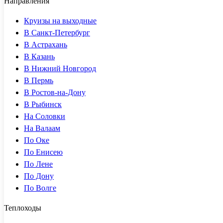
Направления
Круизы на выходные
В Санкт-Петербург
В Астрахань
В Казань
В Нижний Новгород
В Пермь
В Ростов-на-Дону
В Рыбинск
На Соловки
На Валаам
По Оке
По Енисею
По Лене
По Дону
По Волге
Теплоходы