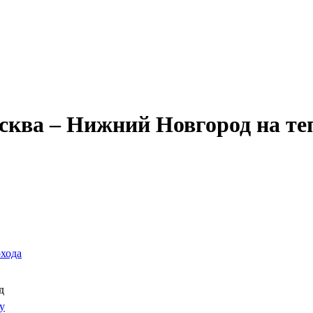
Александр Свешников
Иван Кулибин
Кронштадт
Алдан
Павел Ми
ква – Нижний Новгород на теп
охода
д
у