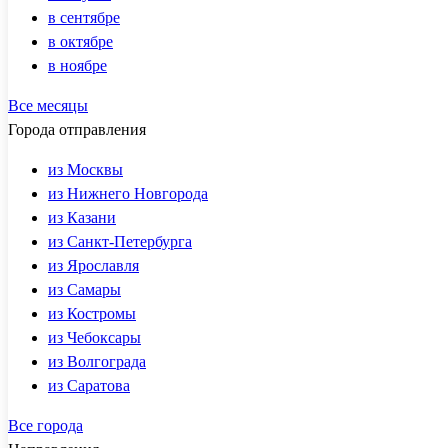
в сентябре
в октябре
в ноябре
Все месяцы
Города отправления
из Москвы
из Нижнего Новгорода
из Казани
из Санкт-Петербурга
из Ярославля
из Самары
из Костромы
из Чебоксары
из Волгограда
из Саратова
Все города