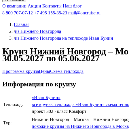
Афанасий Никитин
О компании
Акции
Октябрьская революция
Контакты
Наш блог
Константин Федин
8 800 707-07-12
+7 495 155-35-23
mail@oncruise.ru
Главная
/
из Нижнего Новгорода
/
из Нижнего Новгорода на теплоходе Иван Бунин
Круиз Нижний Новгород – Мос
30.05.2027 по 05.06.2027
Программа круиза
Цены
Схема теплохода
Информация по круизу
«Иван Бунин»
Теплоход:
все круизы теплохода «Иван Бунин»
схема тепл
проект 302
·
класс Комфорт
Нижний Новгород – Москва – Нижний Новгоро
Тур:
похожие круизы из Нижнего Новгорода в Москв