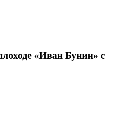
ронов
А.С.Попов
Виссарион Белинский
Все теплоходы
лоходе «Иван Бунин» с