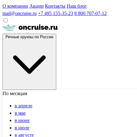
О компании
Акции
Контакты
Наш блог
mail@oncruise.ru
+7 495 155-35-23
8 800 707-07-12
Речные круизы по России
По месяцам
в апреле
в мае
в июне
в июле
в августе