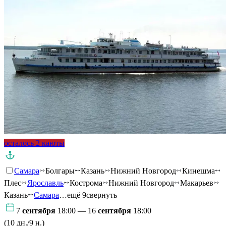
осталось 2 каюты
Самара
Болгары
Казань
Нижний Новгород
Кинешма
Плес
Ярославль
Кострома
Нижний Новгород
Макарьев
Казань
Самара
…ещё 9
свернуть
7
сентября
18:00 — 16
сентября
18:00
(10 дн./9 н.)