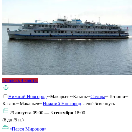
осталось 4 каюты
Нижний Новгород
Макарьев
Казань
Самара
Тетюши
Казань
Макарьев
Нижний Новгород
…ещё 5
свернуть
29
августа
09:00 — 3
сентября
18:00
(6 дн./5 н.)
«Павел Миронов»