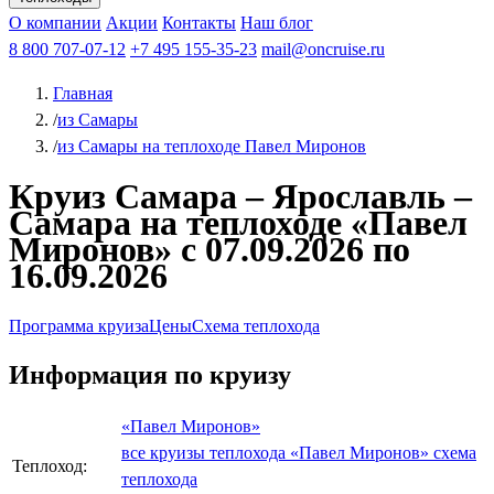
Чебоксары
Казань
Афанасий Никитин
О компании
В Нижний Новгород
из Волгограда
Акции
Октябрьская революция
Контакты
из Саратова
В Пермь
Наш блог
В Ростов-на-Дону
Все города
Константин
В
Рыбинск
Федин
8 800 707-07-12
Александр Свешников
На Соловки
+7 495 155-35-23
На Валаам
Иван
По Оке
mail@oncruise.ru
По Енисею
По Лене
По
Дону
Кулибин
По Волге
Кронштадт
Алдан
Павел
Главная
Миронов
А.С.Попов
Виссарион Белинский
Все теплоходы
/
из Самары
/
из Самары на теплоходе Павел Миронов
Круиз Самара – Ярославль –
Самара на теплоходе «Павел
Миронов» с 07.09.2026 по
16.09.2026
Программа круиза
Цены
Схема теплохода
Информация по круизу
«Павел Миронов»
все круизы теплохода «Павел Миронов»
схема
Теплоход:
теплохода