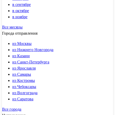
в сентябре
в октябре
в ноябре
Все месяцы
Города отправления
из Москвы
из Нижнего Новгорода
из Казани
из Санкт-Петербурга
из Ярославля
из Самары
из Костромы
из Чебоксары
из Волгограда
из Саратова
Все города