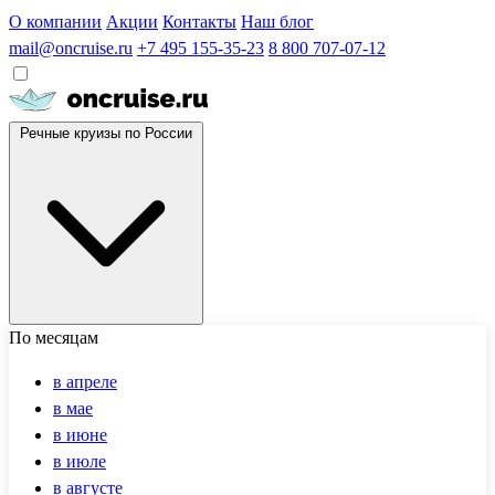
О компании
Акции
Контакты
Наш блог
mail@oncruise.ru
+7 495 155-35-23
8 800 707-07-12
Речные круизы по России
По месяцам
в апреле
в мае
в июне
в июле
в августе