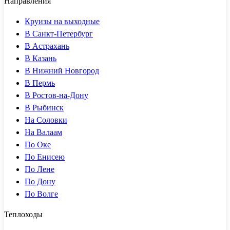
Направления
Круизы на выходные
В Санкт-Петербург
В Астрахань
В Казань
В Нижний Новгород
В Пермь
В Ростов-на-Дону
В Рыбинск
На Соловки
На Валаам
По Оке
По Енисею
По Лене
По Дону
По Волге
Теплоходы