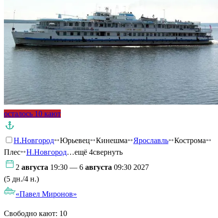
осталось 10 кают
Н.Новгород
Юрьевец
Кинешма
Ярославль
Кострома
Плес
Н.Новгород
…ещё 4
свернуть
2
августа
19:30 — 6
августа
09:30 2027
(5 дн./4 н.)
«Павел Миронов»
Свободно кают:
10