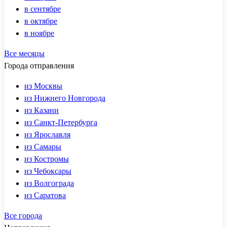
в сентябре
в октябре
в ноябре
Все месяцы
Города отправления
из Москвы
из Нижнего Новгорода
из Казани
из Санкт-Петербурга
из Ярославля
из Самары
из Костромы
из Чебоксары
из Волгограда
из Саратова
Все города