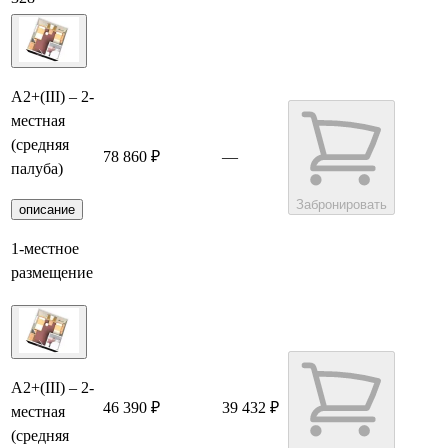
А2+(III) – 2-
местная
(средняя
78 860 ₽
—
палуба)
Забронировать
описание
1-местное
размещение
А2+(III) – 2-
46 390 ₽
39 432 ₽
местная
(средняя