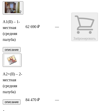
2
А1(II) – 1-
62 690 ₽
—
местная
(средняя
Забронировать
палуба)
описание
А2+(II) – 2-
местная
(средняя
палуба)
84 470 ₽
—
Забронировать
описание