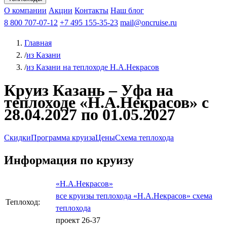
Чебоксары
Казань
Афанасий Никитин
О компании
В Нижний Новгород
из Волгограда
Акции
Октябрьская революция
Контакты
из Саратова
В Пермь
Наш блог
В Ростов-на-Дону
Все города
Константин
В
Рыбинск
Федин
8 800 707-07-12
Александр Свешников
На Соловки
+7 495 155-35-23
На Валаам
Иван
По Оке
mail@oncruise.ru
По Енисею
По Лене
По
Дону
Кулибин
По Волге
Кронштадт
Алдан
Павел
Главная
Миронов
А.С.Попов
Виссарион Белинский
Все теплоходы
/
из Казани
/
из Казани на теплоходе Н.А.Некрасов
Круиз Казань – Уфа на
теплоходе «Н.А.Некрасов» с
28.04.2027 по 01.05.2027
Скидки
Программа круиза
Цены
Схема теплохода
Информация по круизу
«Н.А.Некрасов»
все круизы теплохода «Н.А.Некрасов»
схема
Теплоход:
теплохода
проект 26-37