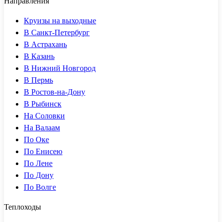
Направления
Круизы на выходные
В Санкт-Петербург
В Астрахань
В Казань
В Нижний Новгород
В Пермь
В Ростов-на-Дону
В Рыбинск
На Соловки
На Валаам
По Оке
По Енисею
По Лене
По Дону
По Волге
Теплоходы