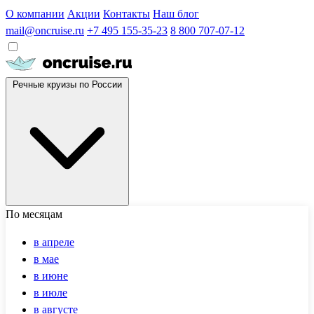
О компании
Акции
Контакты
Наш блог
mail@oncruise.ru
+7 495 155-35-23
8 800 707-07-12
Речные круизы по России
По месяцам
в апреле
в мае
в июне
в июле
в августе