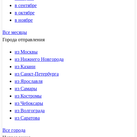
в сентябре
в октябре
в ноябре
Все месяцы
Города отправления
из Москвы
из Нижнего Новгорода
из Казани
из Санкт-Петербурга
из Ярославля
из Самары
из Костромы
из Чебоксары
из Волгограда
из Саратова
Все города