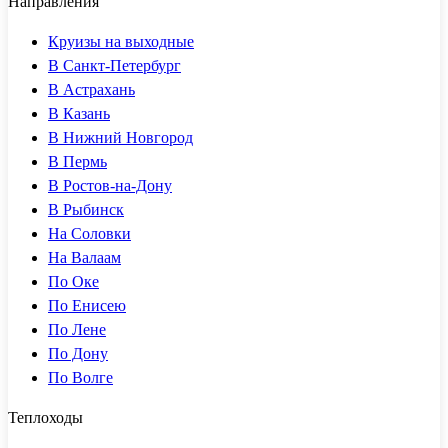
Направления
Круизы на выходные
В Санкт-Петербург
В Астрахань
В Казань
В Нижний Новгород
В Пермь
В Ростов-на-Дону
В Рыбинск
На Соловки
На Валаам
По Оке
По Енисею
По Лене
По Дону
По Волге
Теплоходы