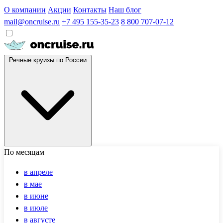
О компании
Акции
Контакты
Наш блог
mail@oncruise.ru
+7 495 155-35-23
8 800 707-07-12
Речные круизы по России
По месяцам
в апреле
в мае
в июне
в июле
в августе