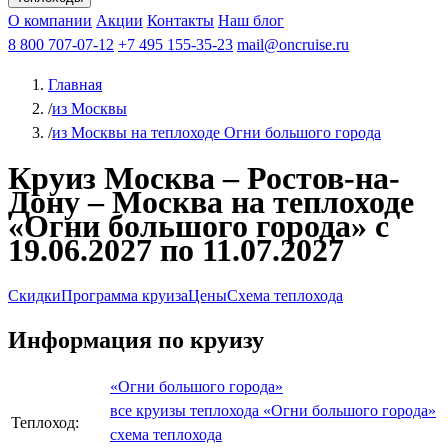
Чебоксары
Казань
Афанасий Никитин
О компании
В Нижний Новгород
из Волгограда
Акции
Октябрьская революция
Контакты
из Саратова
В Пермь
Наш блог
В Ростов-на-Дону
Все города
Константин
В
Рыбинск
Федин
8 800 707-07-12
Александр Свешников
На Соловки
+7 495 155-35-23
На Валаам
Иван
По Оке
mail@oncruise.ru
По Енисею
По Лене
По
Дону
Кулибин
По Волге
Кронштадт
Алдан
Павел
Главная
Миронов
А.С.Попов
Виссарион Белинский
Все теплоходы
/
из Москвы
/
из Москвы на теплоходе Огни большого города
Круиз Москва – Ростов-на-
Дону – Москва на теплоходе
«Огни большого города» с
19.06.2027 по 11.07.2027
Скидки
Программа круиза
Цены
Схема теплохода
Информация по круизу
«Огни большого города»
все круизы теплохода «Огни большого города»
Теплоход:
схема теплохода