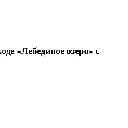
ронов
А.С.Попов
Виссарион Белинский
Все теплоходы
оде «Лебединое озеро» с