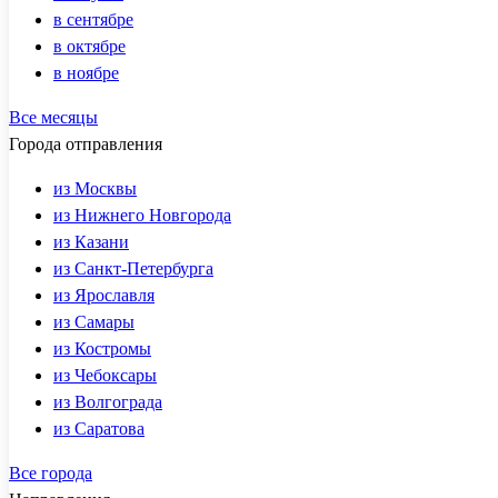
в сентябре
в октябре
в ноябре
Все месяцы
Города отправления
из Москвы
из Нижнего Новгорода
из Казани
из Санкт-Петербурга
из Ярославля
из Самары
из Костромы
из Чебоксары
из Волгограда
из Саратова
Все города