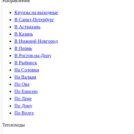
Направления
Круизы на выходные
В Санкт-Петербург
В Астрахань
В Казань
В Нижний Новгород
В Пермь
В Ростов-на-Дону
В Рыбинск
На Соловки
На Валаам
По Оке
По Енисею
По Лене
По Дону
По Волге
Теплоходы