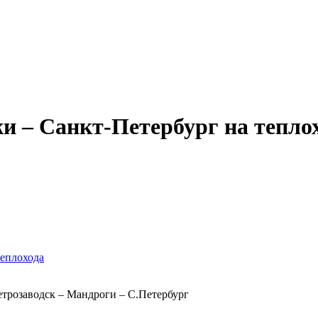
Александр Свешников
Иван Кулибин
Кронштадт
Алдан
Павел Ми
 – Санкт-Петербург на теплох
теплохода
етрозаводск – Мандроги – С.Петербург