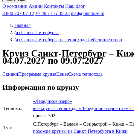
Афанасий Никитин
О компании
Акции
Октябрьская революция
Контакты
Наш блог
Константин Федин
8 800 707-07-12
+7 495 155-35-23
mail@oncruise.ru
Главная
/
из Санкт-Петербурга
/
из Санкт-Петербурга на теплоходе Лебединое озеро
Круиз Санкт-Петербург – Кижи
04.07.2027 по 09.07.2027
Скидки
Программа круиза
Цены
Схема теплохода
Информация по круизу
«Лебединое озеро»
Теплоход:
все круизы теплохода «Лебединое озеро»
схема 
проект 302
С.Петербург – Валаам – Свирьстрой – Кижи – П
Тур:
похожие круизы из Санкт-Петербурга в Кижи