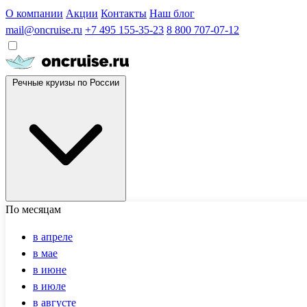
О компании
Акции
Контакты
Наш блог
mail@oncruise.ru
+7 495 155-35-23
8 800 707-07-12
Речные круизы по России
По месяцам
в апреле
в мае
в июне
в июле
в августе