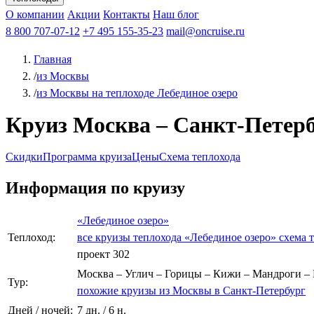
Афанасий Никитин
О компании
Акции
Октябрьская революция
Контакты
Наш блог
Константин Федин
8 800 707-07-12
+7 495 155-35-23
mail@oncruise.ru
Главная
/
из Москвы
/
из Москвы на теплоходе Лебединое озеро
Круиз Москва – Санкт-Петербур
Скидки
Программа круиза
Цены
Схема теплохода
Информация по круизу
«Лебединое озеро»
Теплоход:
все круизы теплохода «Лебединое озеро»
схема 
проект 302
Москва – Углич – Горицы – Кижи – Мандроги – 
Тур:
похожие круизы из Москвы в Санкт-Петербург
Дней / ночей:
7 дн. / 6 н.