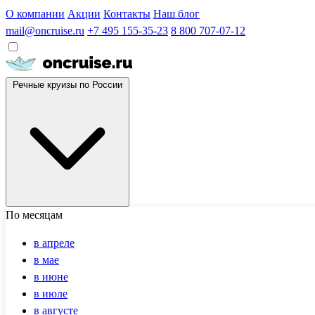
О компании
Акции
Контакты
Наш блог
mail@oncruise.ru
+7 495 155-35-23
8 800 707-07-12
Речные круизы по России
По месяцам
в апреле
в мае
в июне
в июле
в августе