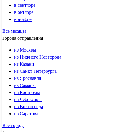
в сентябре
в октябре
в ноябре
Все месяцы
Города отправления
из Москвы
из Нижнего Новгорода
из Казани
из Санкт-Петербурга
из Ярославля
из Самары
из Костромы
из Чебоксары
из Волгограда
из Саратова
Все города