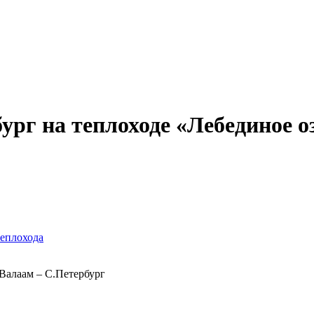
Александр Свешников
Иван Кулибин
Кронштадт
Алдан
Павел Ми
г на теплоходе «Лебединое озе
теплохода
Валаам – С.Петербург