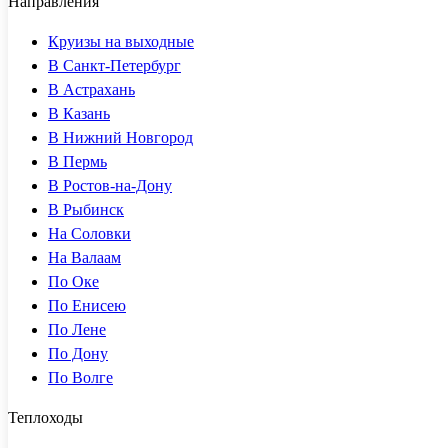
Направления
Круизы на выходные
В Санкт-Петербург
В Астрахань
В Казань
В Нижний Новгород
В Пермь
В Ростов-на-Дону
В Рыбинск
На Соловки
На Валаам
По Оке
По Енисею
По Лене
По Дону
По Волге
Теплоходы