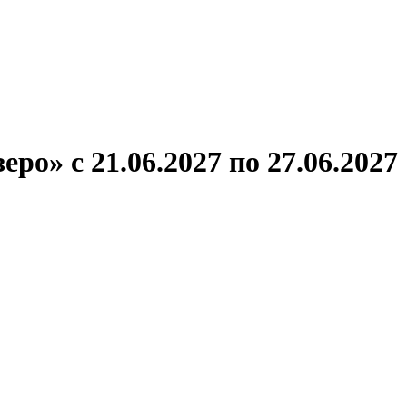
ронов
А.С.Попов
Виссарион Белинский
Все теплоходы
ро» с 21.06.2027 по 27.06.2027