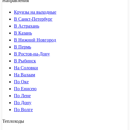
Направления
Круизы на выходные
В Санкт-Петербург
В Астрахань
В Казань
В Нижний Новгород
В Пермь
В Ростов-на-Дону
В Рыбинск
На Соловки
На Валаам
По Оке
По Енисею
По Лене
По Дону
По Волге
Теплоходы