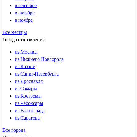
в сентябре
в октябре
в ноябре
Все месяцы
Города отправления
из Москвы
из Нижнего Новгорода
из Казани
из Санкт-Петербурга
из Ярославля
из Самары
из Костромы
из Чебоксары
из Волгограда
из Саратова
Все города