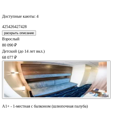
Забронировать
Доступные каюты:
4
425
426
427
428
раскрыть описание
Взрослый
80 090 ₽
Детский (до 14 лет вкл.)
68 077 ₽
4
А1+ - 1-местная с балконом (шлюпочная палуба)