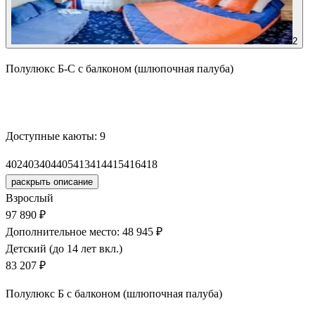
2
Полулюкс Б-С с балконом (шлюпочная палуба)
Забронировать
Доступные каюты:
9
402
403
404
405
413
414
415
416
418
раскрыть описание
Взрослый
97 890 ₽
Дополнительное место: 48 945 ₽
Детский (до 14 лет вкл.)
83 207 ₽
Полулюкс Б с балконом (шлюпочная палуба)