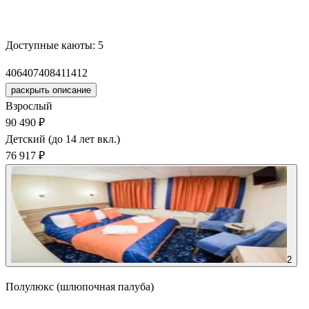
Забронировать
Доступные каюты:
5
406
407
408
411
412
раскрыть описание
Взрослый
90 490 ₽
Детский (до 14 лет вкл.)
76 917 ₽
2
Полулюкс (шлюпочная палуба)