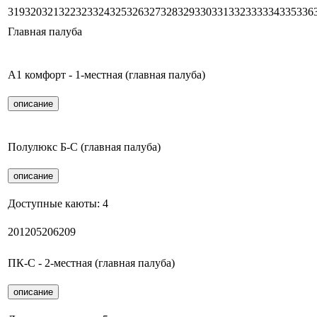
319
320
321
322
323
324
325
326
327
328
329
330
331
332
333
334
335
336
Главная палуба
А1 комфорт - 1-местная (главная палуба)
описание
Полулюкс Б-С (главная палуба)
описание
Доступные каюты:
4
201
205
206
209
ПК-С - 2-местная (главная палуба)
описание