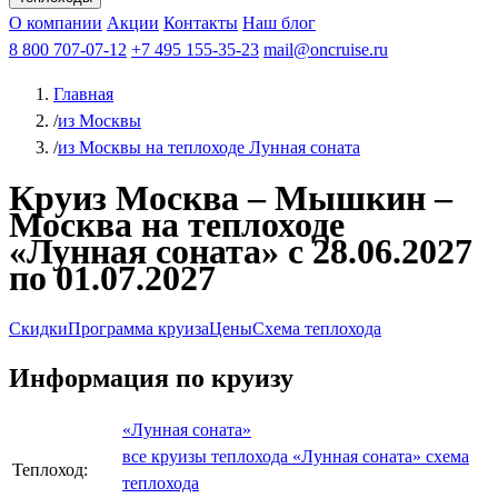
Чебоксары
Казань
Афанасий Никитин
О компании
В Нижний Новгород
из Волгограда
Акции
Октябрьская революция
Контакты
из Саратова
В Пермь
Наш блог
В Ростов-на-Дону
Все города
Константин
В
Рыбинск
Федин
8 800 707-07-12
Александр Свешников
На Соловки
+7 495 155-35-23
На Валаам
Иван
По Оке
mail@oncruise.ru
По Енисею
По Лене
По
Дону
Кулибин
По Волге
Кронштадт
Алдан
Павел
Главная
Миронов
А.С.Попов
Виссарион Белинский
Все теплоходы
/
из Москвы
/
из Москвы на теплоходе Лунная соната
Круиз Москва – Мышкин –
Москва на теплоходе
«Лунная соната» с 28.06.2027
по 01.07.2027
Скидки
Программа круиза
Цены
Схема теплохода
Информация по круизу
«Лунная соната»
все круизы теплохода «Лунная соната»
схема
Теплоход:
теплохода