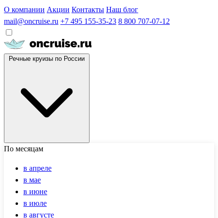
О компании
Акции
Контакты
Наш блог
mail@oncruise.ru
+7 495 155-35-23
8 800 707-07-12
Речные круизы по России
По месяцам
в апреле
в мае
в июне
в июле
в августе