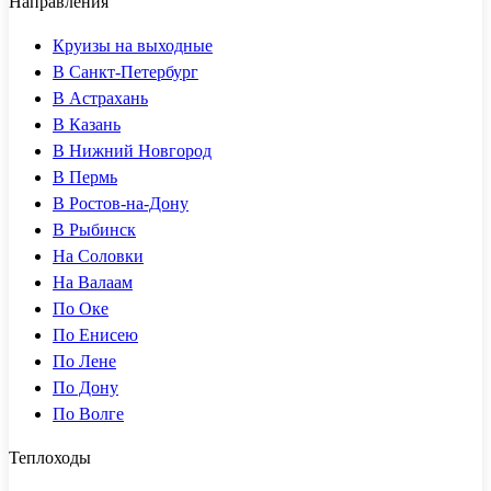
Направления
Круизы на выходные
В Санкт-Петербург
В Астрахань
В Казань
В Нижний Новгород
В Пермь
В Ростов-на-Дону
В Рыбинск
На Соловки
На Валаам
По Оке
По Енисею
По Лене
По Дону
По Волге
Теплоходы