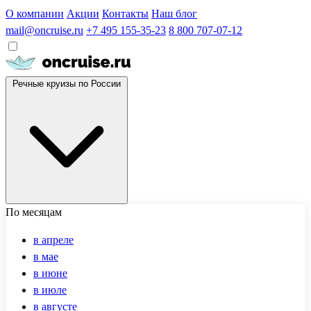
О компании
Акции
Контакты
Наш блог
mail@oncruise.ru
+7 495 155-35-23
8 800 707-07-12
Речные круизы по России
По месяцам
в апреле
в мае
в июне
в июле
в августе