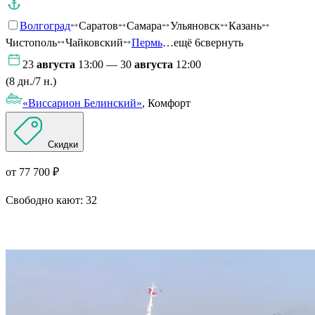
Волгоград
Саратов
Самара
Ульяновск
Казань
Чистополь
Чайковский
Пермь
…ещё 6
свернуть
23
августа
13:00 — 30
августа
12:00
(8 дн./7 н.)
«Виссарион Белинский»
, Комфорт
Скидки
от 77 700 ₽
Свободно кают:
32
Подробнее о круизе