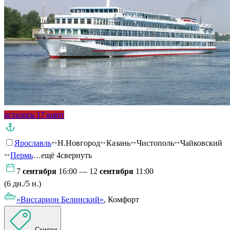
осталось 17 кают
Ярославль
Н.Новгород
Казань
Чистополь
Чайковский
Пермь
…ещё 4
свернуть
7
сентября
16:00 — 12
сентября
11:00
(6 дн./5 н.)
«Виссарион Белинский»
, Комфорт
Скидки