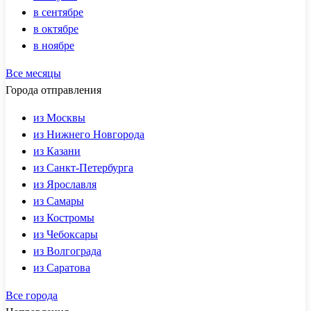
в сентябре
в октябре
в ноябре
Все месяцы
Города отправления
из Москвы
из Нижнего Новгорода
из Казани
из Санкт-Петербурга
из Ярославля
из Самары
из Костромы
из Чебоксары
из Волгограда
из Саратова
Все города