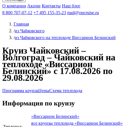
Чебоксары
Казань
Афанасий Никитин
О компании
В Нижний Новгород
из Волгограда
Акции
Октябрьская революция
Контакты
из Саратова
В Пермь
Наш блог
В Ростов-на-Дону
Все города
Константин
В
Рыбинск
Федин
8 800 707-07-12
Александр Свешников
На Соловки
+7 495 155-35-23
На Валаам
Иван
По Оке
mail@oncruise.ru
По Енисею
По Лене
По
Дону
Кулибин
По Волге
Кронштадт
Алдан
Павел
Главная
Миронов
А.С.Попов
Виссарион Белинский
Все теплоходы
/
из Чайковского
/
из Чайковского на теплоходе Виссарион Белинский
Круиз Чайковский –
Волгоград – Чайковский на
теплоходе «Виссарион
Белинский» с 17.08.2026 по
29.08.2026
Программа круиза
Цены
Схема теплохода
Информация по круизу
«Виссарион Белинский»
все круизы теплохода «Виссарион Белинский»
Теплоход: