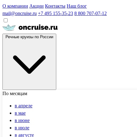
О компании
Акции
Контакты
Наш блог
mail@oncruise.ru
+7 495 155-35-23
8 800 707-07-12
Речные круизы по России
По месяцам
в апреле
в мае
в июне
в июле
в августе