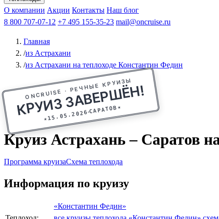
Афанасий Никитин
О компании
Акции
Октябрьская революция
Контакты
Наш блог
Константин Федин
8 800 707-07-12
+7 495 155-35-23
mail@oncruise.ru
Главная
/
из Астрахани
/
из Астрахани на теплоходе Константин Федин
ONCRUISE · РЕЧНЫЕ КРУИЗЫ
КРУИЗ ЗАВЕРШЁН!
★
САРАТОВ
15.05.2026
★
Круиз Астрахань – Саратов на 
Программа круиза
Схема теплохода
Информация по круизу
«Константин Федин»
Теплоход:
все круизы теплохода «Константин Федин»
схем