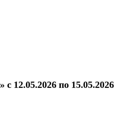
ронов
А.С.Попов
Виссарион Белинский
Все теплоходы
с 12.05.2026 по 15.05.2026