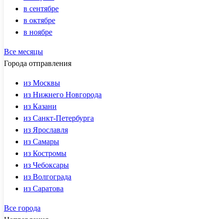
в сентябре
в октябре
в ноябре
Все месяцы
Города отправления
из Москвы
из Нижнего Новгорода
из Казани
из Санкт-Петербурга
из Ярославля
из Самары
из Костромы
из Чебоксары
из Волгограда
из Саратова
Все города