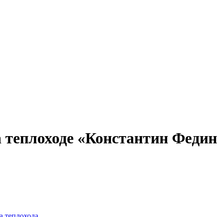
Александр Свешников
Иван Кулибин
Кронштадт
Алдан
Павел Ми
теплоходе «Константин Федин» 
а теплохода