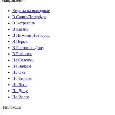
Направления
Круизы на выходные
В Санкт-Петербург
В Астрахань
В Казань
В Нижний Новгород
В Пермь
В Ростов-на-Дону
В Рыбинск
На Соловки
На Валаам
По Оке
По Енисею
По Лене
По Дону
По Волге
Теплоходы