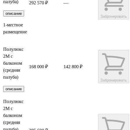
палуба)
292 570 ₽
—
описание
Забронировать
1-местное
размещение
Полулюкс
2М с
балконом
168 000 ₽
142 800 ₽
(средняя
палуба)
Забронировать
описание
Полулюкс
2М с
балконом
(средняя
палуба)