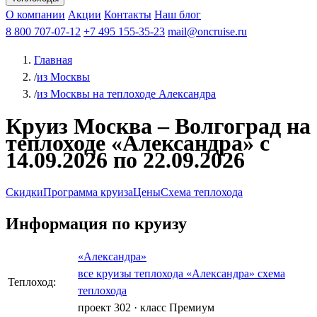
Чебоксары
Казань
Афанасий Никитин
О компании
В Нижний Новгород
из Волгограда
Акции
Октябрьская революция
Контакты
из Саратова
В Пермь
Наш блог
В Ростов-на-Дону
Все города
Константин
В
Рыбинск
Федин
8 800 707-07-12
Александр Свешников
На Соловки
+7 495 155-35-23
На Валаам
Иван
По Оке
mail@oncruise.ru
По Енисею
По Лене
По
Дону
Кулибин
По Волге
Кронштадт
Алдан
Павел
Главная
Миронов
А.С.Попов
Виссарион Белинский
Все теплоходы
/
из Москвы
/
из Москвы на теплоходе Александра
Круиз Москва – Волгоград на
теплоходе «Александра» с
14.09.2026 по 22.09.2026
Скидки
Программа круиза
Цены
Схема теплохода
Информация по круизу
«Александра»
все круизы теплохода «Александра»
схема
Теплоход:
теплохода
проект 302
·
класс Премиум