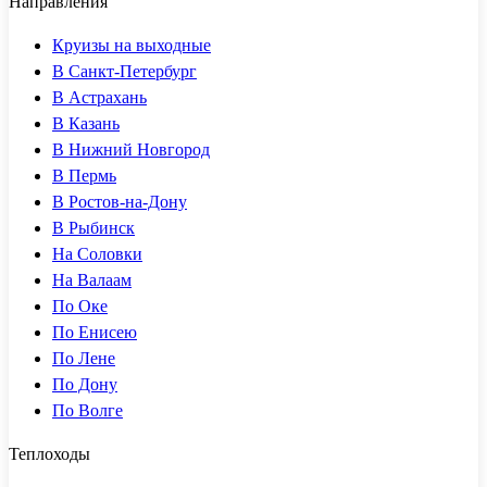
Направления
Круизы на выходные
В Санкт-Петербург
В Астрахань
В Казань
В Нижний Новгород
В Пермь
В Ростов-на-Дону
В Рыбинск
На Соловки
На Валаам
По Оке
По Енисею
По Лене
По Дону
По Волге
Теплоходы