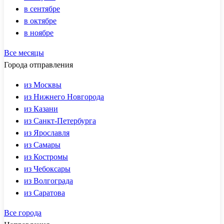
в сентябре
в октябре
в ноябре
Все месяцы
Города отправления
из Москвы
из Нижнего Новгорода
из Казани
из Санкт-Петербурга
из Ярославля
из Самары
из Костромы
из Чебоксары
из Волгограда
из Саратова
Все города