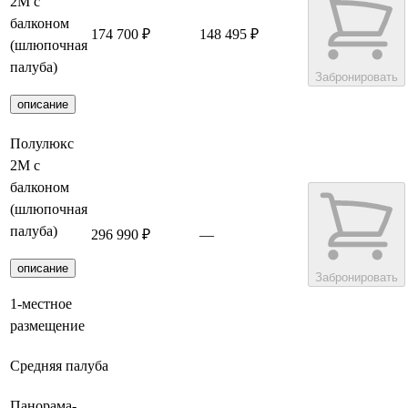
2М с
балконом
174 700 ₽
148 495 ₽
(шлюпочная
палуба)
Забронировать
описание
Полулюкс
2М с
балконом
(шлюпочная
палуба)
296 990 ₽
—
описание
Забронировать
1-местное
размещение
Средняя палуба
Панорама-