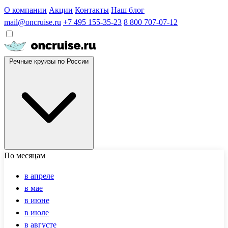
О компании
Акции
Контакты
Наш блог
mail@oncruise.ru
+7 495 155-35-23
8 800 707-07-12
Речные круизы по России
По месяцам
в апреле
в мае
в июне
в июле
в августе