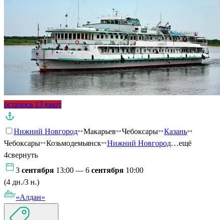
осталось 13 кают
Нижний Новгород
Макарьев
Чебоксары
Казань
Чебоксары
Козьмодемьянск
Нижний Новгород
…ещё
4
свернуть
3
сентября
13:00 — 6
сентября
10:00
(4 дн./3 н.)
«Алдан»