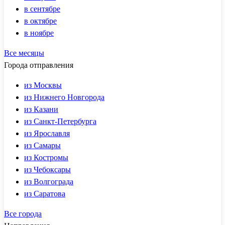
в сентябре
в октябре
в ноябре
Все месяцы
Города отправления
из Москвы
из Нижнего Новгорода
из Казани
из Санкт-Петербурга
из Ярославля
из Самары
из Костромы
из Чебоксары
из Волгограда
из Саратова
Все города