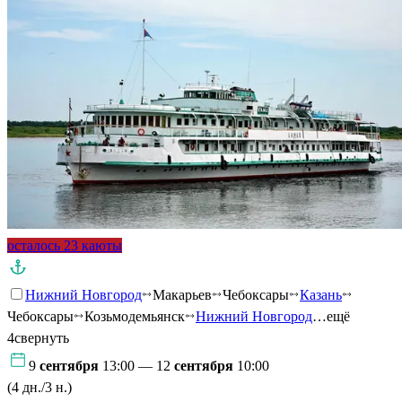
осталось 23 каюты
Нижний Новгород
Макарьев
Чебоксары
Казань
Чебоксары
Козьмодемьянск
Нижний Новгород
…ещё
4
свернуть
9
сентября
13:00 — 12
сентября
10:00
(4 дн./3 н.)