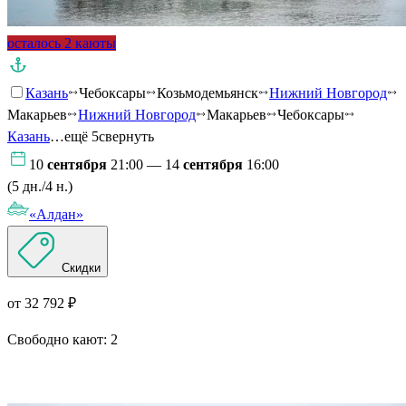
осталось 2 каюты
Казань
Чебоксары
Козьмодемьянск
Нижний Новгород
Макарьев
Нижний Новгород
Макарьев
Чебоксары
Казань
…ещё 5
свернуть
10
сентября
21:00 — 14
сентября
16:00
(5 дн./4 н.)
«Алдан»
Скидки
от 32 792 ₽
Свободно кают:
2
Подробнее о круизе