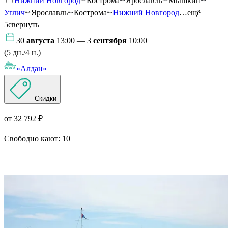
Нижний Новгород
Кострома
Ярославль
Мышкин
Углич
Ярославль
Кострома
Нижний Новгород
…ещё
5
свернуть
30
августа
13:00 — 3
сентября
10:00
(5 дн./4 н.)
«Алдан»
Скидки
от 32 792 ₽
Свободно кают:
10
Подробнее о круизе