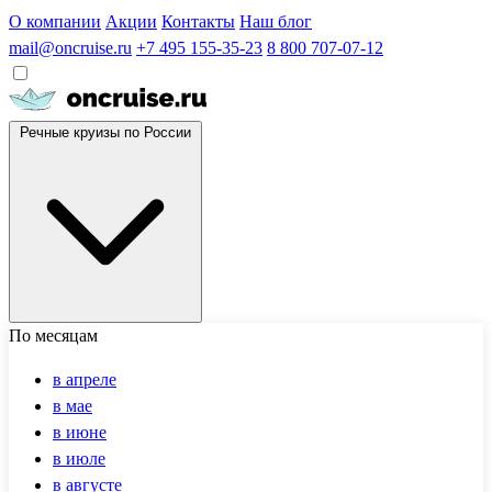
О компании
Акции
Контакты
Наш блог
mail@oncruise.ru
+7 495 155-35-23
8 800 707-07-12
Речные круизы по России
По месяцам
в апреле
в мае
в июне
в июле
в августе