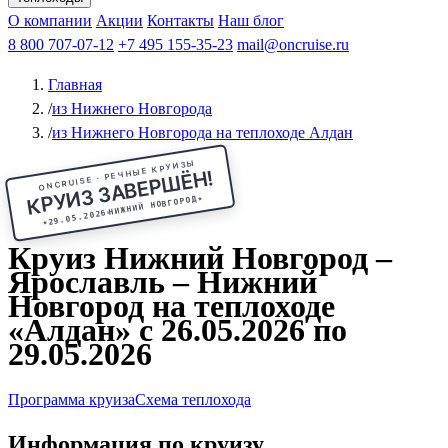
Чебоксары
Казань
Афанасий Никитин
О компании
В Нижний Новгород
из Волгограда
Акции
Октябрьская революция
Контакты
из Саратова
В Пермь
Наш блог
В Ростов-на-Дону
Все города
Константин
В
Рыбинск
Федин
8 800 707-07-12
Александр Свешников
На Соловки
+7 495 155-35-23
На Валаам
Иван
По Оке
mail@oncruise.ru
По Енисею
По Лене
По
Дону
Кулибин
По Волге
Кронштадт
Алдан
Павел
Главная
Миронов
А.С.Попов
Виссарион Белинский
Все теплоходы
/
из Нижнего Новгорода
/
из Нижнего Новгорода на теплоходе Алдан
ONCRUISE · РЕЧНЫЕ КРУИЗЫ
КРУИЗ ЗАВЕРШЁН!
★
НИЖНИЙ НОВГОРОД
29.05.2026
★
Круиз Нижний Новгород –
Ярославль – Нижний
Новгород на теплоходе
«Алдан» с 26.05.2026 по
29.05.2026
Программа круиза
Схема теплохода
Информация по круизу