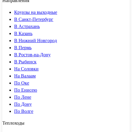
Направления
Круизы на выходные
В Санкт-Петербург
В Астрахань
В Казань
В Нижний Новгород
В Пермь
В Ростов-на-Дону
В Рыбинск
На Соловки
На Валаам
По Оке
По Енисею
По Лене
По Дону
По Волге
Теплоходы