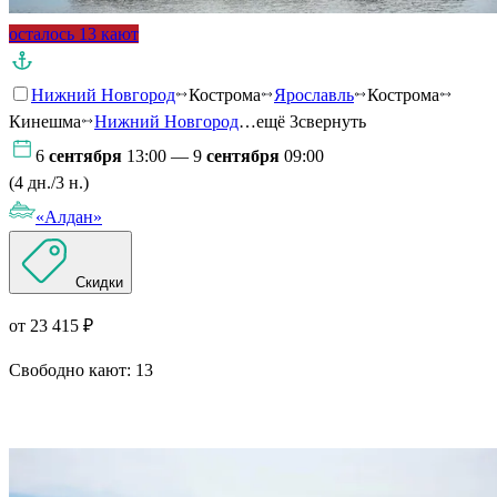
осталось 13 кают
Нижний Новгород
Кострома
Ярославль
Кострома
Кинешма
Нижний Новгород
…ещё 3
свернуть
6
сентября
13:00 — 9
сентября
09:00
(4 дн./3 н.)
«Алдан»
Скидки
от 23 415 ₽
Свободно кают:
13
Подробнее о круизе