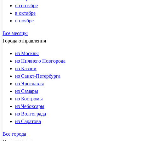
в сентябре
в октябре
в ноябре
Все месяцы
Города отправления
из Москвы
из Нижнего Новгорода
из Казани
из Санкт-Петербурга
из Ярославля
из Самары
из Костромы
из Чебоксары
из Волгограда
из Саратова
Все города