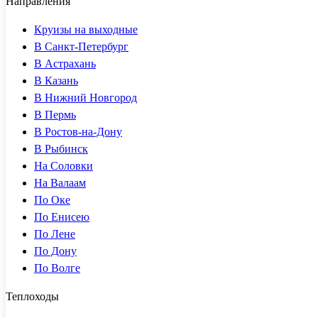
Направления
Круизы на выходные
В Санкт-Петербург
В Астрахань
В Казань
В Нижний Новгород
В Пермь
В Ростов-на-Дону
В Рыбинск
На Соловки
На Валаам
По Оке
По Енисею
По Лене
По Дону
По Волге
Теплоходы