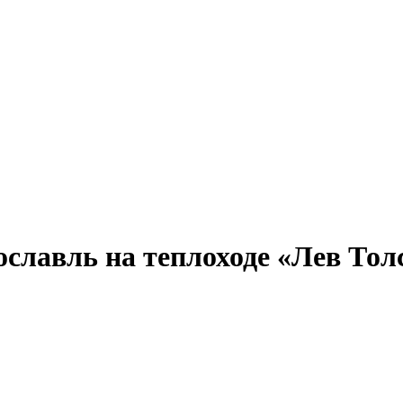
Александр Свешников
Иван Кулибин
Кронштадт
Алдан
Павел Ми
лавль на теплоходе «Лев Толст