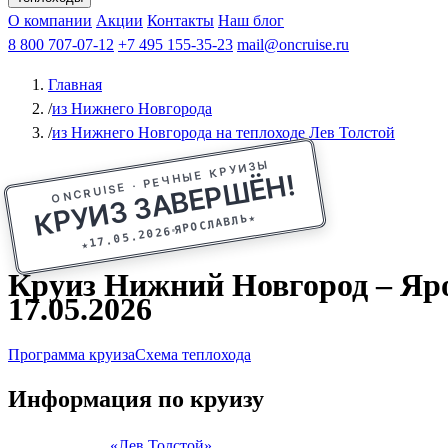
Афанасий Никитин
О компании
Акции
Октябрьская революция
Контакты
Наш блог
Константин Федин
8 800 707-07-12
+7 495 155-35-23
mail@oncruise.ru
Главная
/
из Нижнего Новгорода
/
из Нижнего Новгорода на теплоходе Лев Толстой
ONCRUISE · РЕЧНЫЕ КРУИЗЫ
КРУИЗ ЗАВЕРШЁН!
★
ЯРОСЛАВЛЬ
17.05.2026
★
Круиз Нижний Новгород – Ярос
17.05.2026
Программа круиза
Схема теплохода
Информация по круизу
«Лев Толстой»