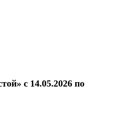
ронов
А.С.Попов
Виссарион Белинский
Все теплоходы
ой» с 14.05.2026 по