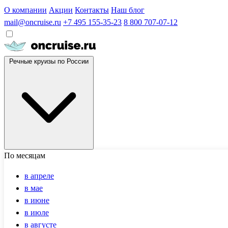
О компании
Акции
Контакты
Наш блог
mail@oncruise.ru
+7 495 155-35-23
8 800 707-07-12
Речные круизы по России
По месяцам
в апреле
в мае
в июне
в июле
в августе