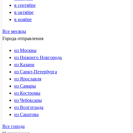
в сентябре
в октябре
в ноябре
Все месяцы
Города отправления
из Москвы
из Нижнего Новгорода
из Казани
из Санкт-Петербурга
из Ярославля
из Самары
из Костромы
из Чебоксары
из Волгограда
из Саратова
Все города