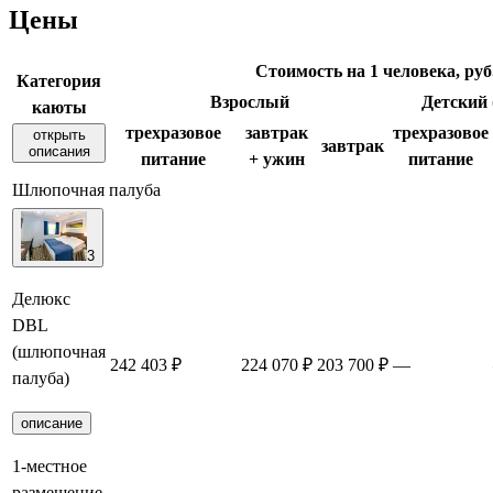
Цены
Стоимость на 1 человека, руб
Категория
Взрослый
Детский (
каюты
трехразовое
завтрак
трехразовое
открыть
завтрак
описания
питание
+ ужин
питание
Шлюпочная палуба
3
Делюкс
DBL
(шлюпочная
242 403 ₽
224 070 ₽
203 700 ₽
—
палуба)
описание
1-местное
размещение