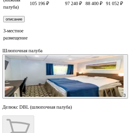
105 196 ₽
97 240 ₽
88 400 ₽
91 052 ₽
палуба)
описание
3-местное
размещение
Шлюпочная палуба
3
Делюкс DBL (шлюпочная палуба)