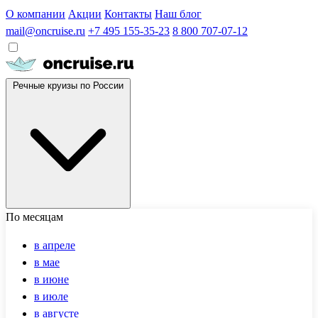
О компании
Акции
Контакты
Наш блог
mail@oncruise.ru
+7 495 155-35-23
8 800 707-07-12
Речные круизы по России
По месяцам
в апреле
в мае
в июне
в июле
в августе