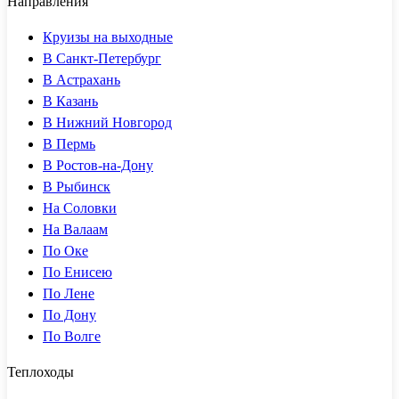
Направления
Круизы на выходные
В Санкт-Петербург
В Астрахань
В Казань
В Нижний Новгород
В Пермь
В Ростов-на-Дону
В Рыбинск
На Соловки
На Валаам
По Оке
По Енисею
По Лене
По Дону
По Волге
Теплоходы