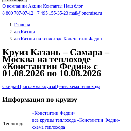
Чебоксары
Казань
Афанасий Никитин
О компании
В Нижний Новгород
из Волгограда
Акции
Октябрьская революция
Контакты
из Саратова
В Пермь
Наш блог
В Ростов-на-Дону
Все города
Константин
В
Рыбинск
Федин
8 800 707-07-12
Александр Свешников
На Соловки
+7 495 155-35-23
На Валаам
Иван
По Оке
mail@oncruise.ru
По Енисею
По Лене
По
Дону
Кулибин
По Волге
Кронштадт
Алдан
Павел
Главная
Миронов
А.С.Попов
Виссарион Белинский
Все теплоходы
/
из Казани
/
из Казани на теплоходе Константин Федин
Круиз Казань – Самара –
Москва на теплоходе
«Константин Федин» с
01.08.2026 по 10.08.2026
Скидки
Программа круиза
Цены
Схема теплохода
Информация по круизу
«Константин Федин»
все круизы теплохода «Константин Федин»
Теплоход:
схема теплохода