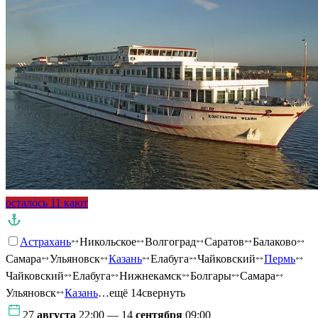
осталось 11 кают
Астрахань
Никольское
Волгоград
Саратов
Балаково
Самара
Ульяновск
Казань
Елабуга
Чайковский
Пермь
Чайковский
Елабуга
Нижнекамск
Болгары
Самара
Ульяновск
Казань
…ещё 14
свернуть
27
августа
22:00 — 14
сентября
09:00