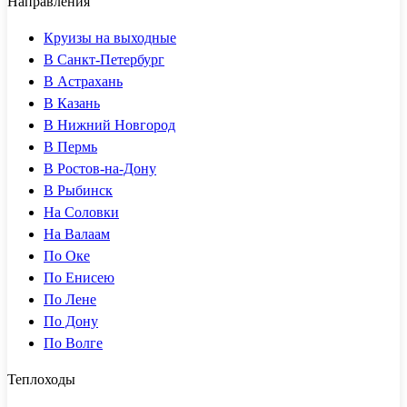
Направления
Круизы на выходные
В Санкт-Петербург
В Астрахань
В Казань
В Нижний Новгород
В Пермь
В Ростов-на-Дону
В Рыбинск
На Соловки
На Валаам
По Оке
По Енисею
По Лене
По Дону
По Волге
Теплоходы