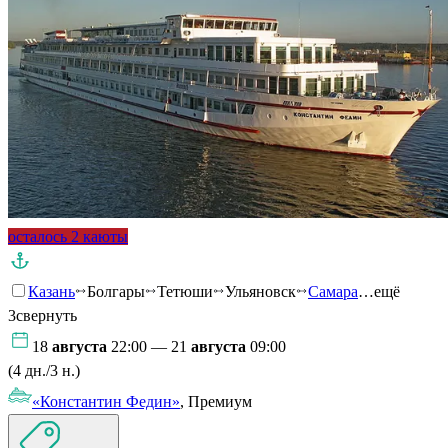
осталось 2 каюты
Казань
Болгары
Тетюши
Ульяновск
Самара
…ещё
3
свернуть
18
августа
22:00 — 21
августа
09:00
(4 дн./3 н.)
«Константин Федин»
, Премиум