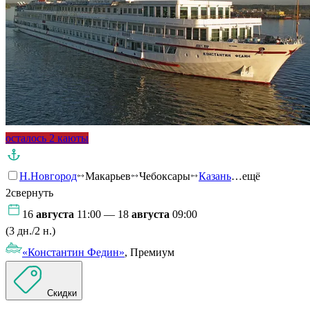
осталось 2 каюты
Н.Новгород
Макарьев
Чебоксары
Казань
…ещё
2
свернуть
16
августа
11:00 — 18
августа
09:00
(3 дн./2 н.)
«Константин Федин»
, Премиум
Скидки