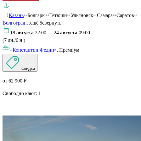
Казань
Болгары
Тетюши
Ульяновск
Самара
Саратов
Волгоград
…ещё 5
свернуть
18
августа
22:00 — 24
августа
09:00
(7 дн./6 н.)
«Константин Федин»
, Премиум
Скидки
от 62 900 ₽
Свободно кают:
1
Подробнее о круизе