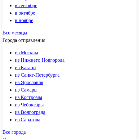
в сентябре
в октябре
в ноябре
Все месяцы
Города отправления
из Москвы
из Нижнего Новгорода
из Казани
из Санкт-Петербурга
из Ярославля
из Самары
из Костромы
из Чебоксары
из Волгограда
из Саратова
Все города