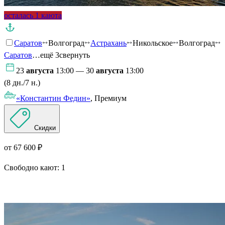
осталась 1 каюта
Саратов
Волгоград
Астрахань
Никольское
Волгоград
Саратов
…ещё 3
свернуть
23
августа
13:00 — 30
августа
13:00
(8 дн./7 н.)
«Константин Федин»
, Премиум
Скидки
от 67 600 ₽
Свободно кают:
1
Подробнее о круизе