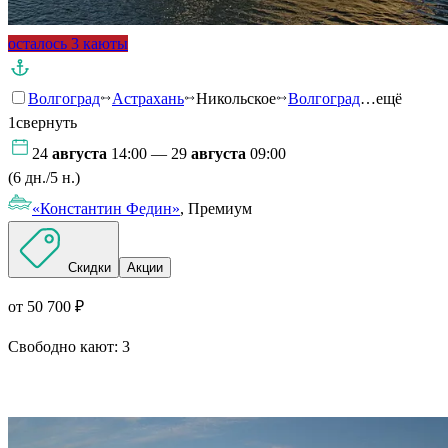
осталось 3 каюты
Волгоград
Астрахань
Никольское
Волгоград
…ещё
1
свернуть
24
августа
14:00 — 29
августа
09:00
(6 дн./5 н.)
«Константин Федин»
, Премиум
Скидки
Акции
от 50 700 ₽
Свободно кают:
3
Подробнее о круизе