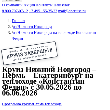
Чебоксары
Казань
Афанасий Никитин
О компании
В Нижний Новгород
из Волгограда
Акции
Октябрьская революция
Контакты
из Саратова
В Пермь
Наш блог
В Ростов-на-Дону
Все города
Константин
В
Рыбинск
Федин
8 800 707-07-12
Александр Свешников
На Соловки
+7 495 155-35-23
На Валаам
Иван
По Оке
mail@oncruise.ru
По Енисею
По Лене
По
Дону
Кулибин
По Волге
Кронштадт
Алдан
Павел
Главная
Миронов
А.С.Попов
Виссарион Белинский
Все теплоходы
/
из Нижнего Новгорода
/
из Нижнего Новгорода на теплоходе Константин
Федин
ONCRUISE · РЕЧНЫЕ КРУИЗЫ
КРУИЗ ЗАВЕРШЁН!
★
ЕКАТЕРИНБУРГ
06.06.2026
★
Круиз Нижний Новгород –
Пермь – Екатеринбург на
теплоходе «Константин
Федин» с 30.05.2026 по
06.06.2026
Программа круиза
Схема теплохода