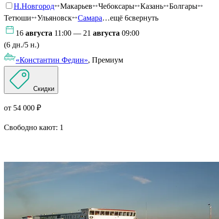
Н.Новгород
Макарьев
Чебоксары
Казань
Болгары
Тетюши
Ульяновск
Самара
…ещё 6
свернуть
16
августа
11:00 — 21
августа
09:00
(6 дн./5 н.)
«Константин Федин»
, Премиум
Скидки
от 54 000 ₽
Свободно кают:
1
Подробнее о круизе