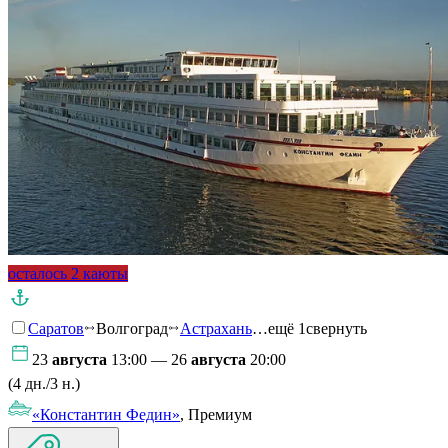
осталось 2 каюты
Саратов
Волгоград
Астрахань
…ещё 1
свернуть
23
августа
13:00 — 26
августа
20:00
(4 дн./3 н.)
«Константин Федин»
, Премиум