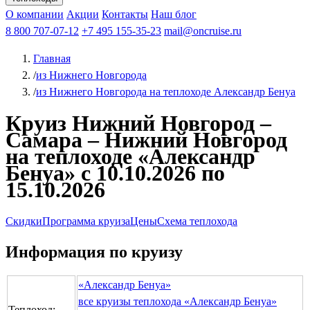
Чебоксары
Казань
Афанасий Никитин
О компании
В Нижний Новгород
из Волгограда
Акции
Октябрьская революция
Контакты
из Саратова
В Пермь
Наш блог
В Ростов-на-Дону
Все города
Константин
В
Рыбинск
Федин
8 800 707-07-12
Александр Свешников
На Соловки
+7 495 155-35-23
На Валаам
Иван
По Оке
mail@oncruise.ru
По Енисею
По Лене
По
Дону
Кулибин
По Волге
Кронштадт
Алдан
Павел
Главная
Миронов
А.С.Попов
Виссарион Белинский
Все теплоходы
/
из Нижнего Новгорода
/
из Нижнего Новгорода на теплоходе Александр Бенуа
Круиз Нижний Новгород –
Самара – Нижний Новгород
на теплоходе «Александр
Бенуа» с 10.10.2026 по
15.10.2026
Скидки
Программа круиза
Цены
Схема теплохода
Информация по круизу
«Александр Бенуа»
все круизы теплохода «Александр Бенуа»
Теплоход: