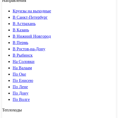
Направления
Круизы на выходные
В Санкт-Петербург
В Астрахань
В Казань
В Нижний Новгород
В Пермь
В Ростов-на-Дону
В Рыбинск
На Соловки
На Валаам
По Оке
По Енисею
По Лене
По Дону
По Волге
Теплоходы