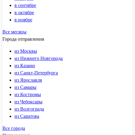
в сентябре
в октябре
в ноябре
Все месяцы
Города отправления
из Москвы
из Нижнего Новгорода
из Казани
из Санкт-Петербурга
из Ярославля
из Самары
из Костромы
из Чебоксары
из Волгограда
из Саратова
Все города