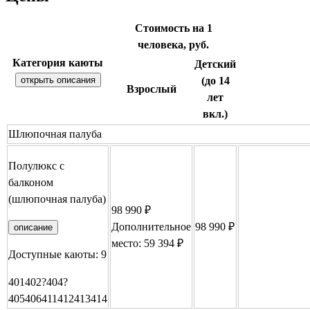
Стоимость на 1
человека, руб.
Категория каюты
Детский
открыть описания
(до 14
Взрослый
лет
вкл.)
Шлюпочная палуба
Полулюкс с
балконом
(шлюпочная палуба)
98 990 ₽
Дополнительное
98 990 ₽
Заброниров
описание
место: 59 394 ₽
Доступные каюты:
9
401
402
?
404
?
405
406
411
412
413
414