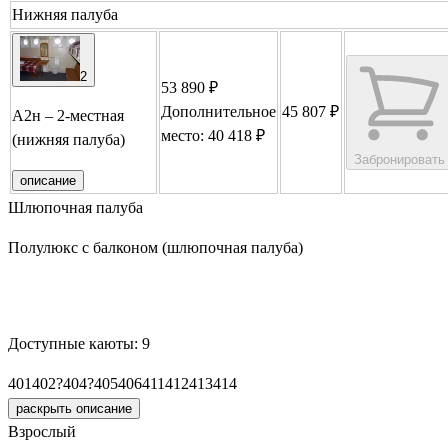
Нижняя палуба
2
53 890 ₽
Дополнительное
45 807 ₽
А2н – 2-местная
место: 40 418 ₽
(нижняя палуба)
Забронировать
описание
Шлюпочная палуба
Полулюкс с балконом (шлюпочная палуба)
Забронировать
Доступные каюты:
9
401
402
?
404
?
405
406
411
412
413
414
раскрыть описание
Взрослый