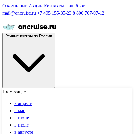
О компании
Акции
Контакты
Наш блог
mail@oncruise.ru
+7 495 155-35-23
8 800 707-07-12
Речные круизы по России
По месяцам
в апреле
в мае
в июне
в июле
в августе