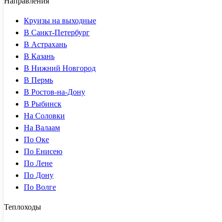
Направления
Круизы на выходные
В Санкт-Петербург
В Астрахань
В Казань
В Нижний Новгород
В Пермь
В Ростов-на-Дону
В Рыбинск
На Соловки
На Валаам
По Оке
По Енисею
По Лене
По Дону
По Волге
Теплоходы