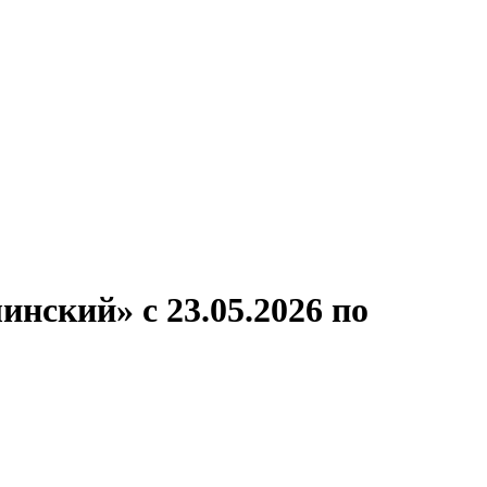
ронов
А.С.Попов
Виссарион Белинский
Все теплоходы
инский» с 23.05.2026 по