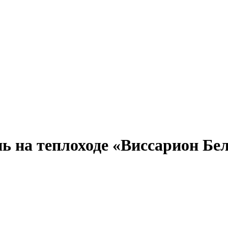
Александр Свешников
Иван Кулибин
Кронштадт
Алдан
Павел Ми
ь на теплоходе «Виссарион Бел