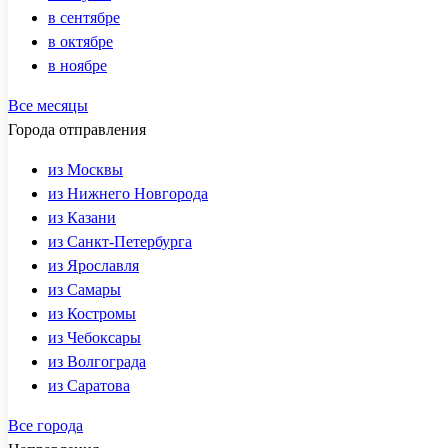
в сентябре
в октябре
в ноябре
Все месяцы
Города отправления
из Москвы
из Нижнего Новгорода
из Казани
из Санкт-Петербурга
из Ярославля
из Самары
из Костромы
из Чебоксары
из Волгограда
из Саратова
Все города