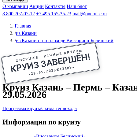
Афанасий Никитин
О компании
Акции
Октябрьская революция
Контакты
Наш блог
Константин Федин
8 800 707-07-12
+7 495 155-35-23
mail@oncruise.ru
Главная
/
из Казани
/
из Казани на теплоходе Виссарион Белинский
ONCRUISE · РЕЧНЫЕ КРУИЗЫ
КРУИЗ ЗАВЕРШЁН!
★
КАЗАНЬ
29.05.2026
★
Круиз Казань – Пермь – Казан
29.05.2026
Программа круиза
Схема теплохода
Информация по круизу
«Виссарион Белинский»