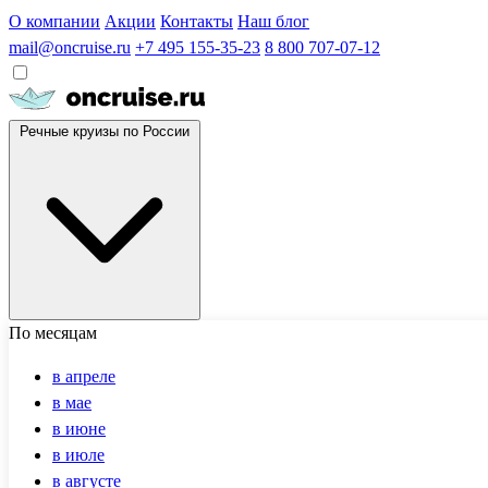
О компании
Акции
Контакты
Наш блог
mail@oncruise.ru
+7 495 155-35-23
8 800 707-07-12
Речные круизы по России
По месяцам
в апреле
в мае
в июне
в июле
в августе