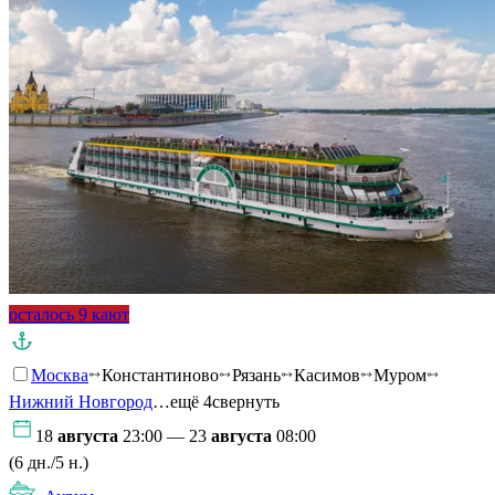
осталось 9 кают
Москва
Константиново
Рязань
Касимов
Муром
Нижний Новгород
…ещё 4
свернуть
18
августа
23:00 — 23
августа
08:00
(6 дн./5 н.)