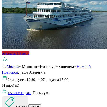
осталась 1 каюта
Москва
Мышкин
Кострома
Кинешма
Нижний
Новгород
…ещё 3
свернуть
24
августа
12:30 — 27
августа
15:00
(4 дн./3 н.)
«Александра»
, Премиум
Скидки
Акции