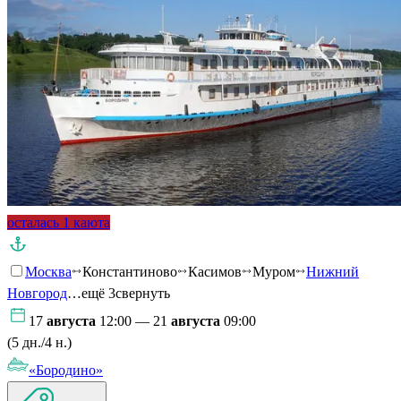
осталась 1 каюта
Москва
Константиново
Касимов
Муром
Нижний
Новгород
…ещё 3
свернуть
17
августа
12:00 — 21
августа
09:00
(5 дн./4 н.)
«Бородино»