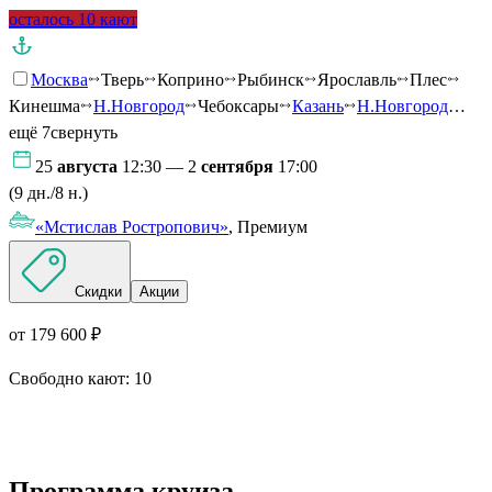
осталось 10 кают
Москва
Тверь
Коприно
Рыбинск
Ярославль
Плес
Кинешма
Н.Новгород
Чебоксары
Казань
Н.Новгород
…
ещё 7
свернуть
25
августа
12:30 — 2
сентября
17:00
(9 дн./8 н.)
«Мстислав Ростропович»
, Премиум
Скидки
Акции
от 179 600 ₽
Свободно кают:
10
Подробнее о круизе
Программа круиза