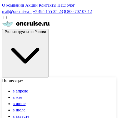
О компании
Акции
Контакты
Наш блог
mail@oncruise.ru
+7 495 155-35-23
8 800 707-07-12
Речные круизы по России
По месяцам
в апреле
в мае
в июне
в июле
в августе