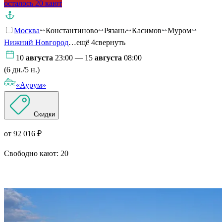
осталось 20 кают
Москва
Константиново
Рязань
Касимов
Муром
Нижний Новгород
…ещё 4
свернуть
10
августа
23:00 — 15
августа
08:00
(6 дн./5 н.)
«Аурум»
Скидки
от 92 016 ₽
Свободно кают:
20
Подробнее о круизе