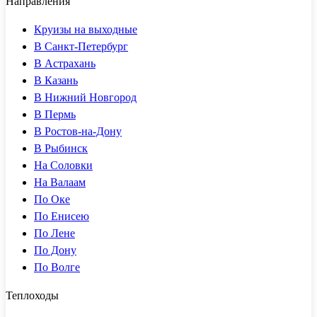
Направления
Круизы на выходные
В Санкт-Петербург
В Астрахань
В Казань
В Нижний Новгород
В Пермь
В Ростов-на-Дону
В Рыбинск
На Соловки
На Валаам
По Оке
По Енисею
По Лене
По Дону
По Волге
Теплоходы