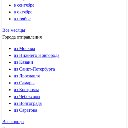
в сентябре
в октябре
в ноябре
Все месяцы
Города отправления
из Москвы
из Нижнего Новгорода
из Казани
из Санкт-Петербурга
из Ярославля
из Самары
из Костромы
из Чебоксары
из Волгограда
из Саратова
Все города