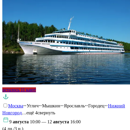
осталось 11 кают
Москва
Углич
Мышкин
Ярославль
Городец
Нижний
Новгород
…ещё 4
свернуть
9
августа
10:00 — 12
августа
16:00
(4 дн./3 н.)