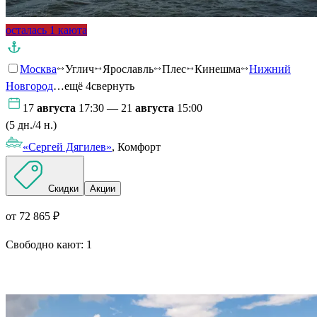
осталась 1 каюта
Москва
Углич
Ярославль
Плес
Кинешма
Нижний
Новгород
…ещё 4
свернуть
17
августа
17:30 — 21
августа
15:00
(5 дн./4 н.)
«Сергей Дягилев»
, Комфорт
Скидки
Акции
от 72 865 ₽
Свободно кают:
1
Подробнее о круизе