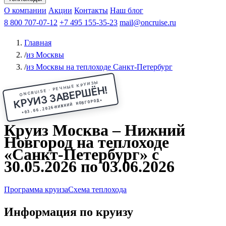
Чебоксары
Казань
Афанасий Никитин
О компании
В Нижний Новгород
из Волгограда
Акции
Октябрьская революция
Контакты
из Саратова
В Пермь
Наш блог
В Ростов-на-Дону
Все города
Константин
В
Рыбинск
Федин
8 800 707-07-12
Александр Свешников
На Соловки
+7 495 155-35-23
На Валаам
Иван
По Оке
mail@oncruise.ru
По Енисею
По Лене
По
Дону
Кулибин
По Волге
Кронштадт
Алдан
Павел
Главная
Миронов
А.С.Попов
Виссарион Белинский
Все теплоходы
/
из Москвы
/
из Москвы на теплоходе Санкт-Петербург
ONCRUISE · РЕЧНЫЕ КРУИЗЫ
КРУИЗ ЗАВЕРШЁН!
★
НИЖНИЙ НОВГОРОД
03.06.2026
★
Круиз Москва – Нижний
Новгород на теплоходе
«Санкт-Петербург» с
30.05.2026 по 03.06.2026
Программа круиза
Схема теплохода
Информация по круизу