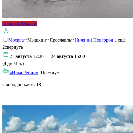
осталось 18 кают
Москва
Мышкин
Ярославль
Нижний Новгород
…ещё
2
свернуть
21
августа
12:30 — 24
августа
15:00
(4 дн./3 н.)
«Илья Репин»
, Премиум
Свободно кают:
18
Подробнее о круизе