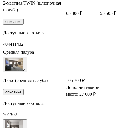
2-местная TWIN (шлюпочная
палуба)
65 300 ₽
55 505 ₽
З
описание
Доступные каюты:
3
404
411
432
Средняя палуба
6
Люкс (средняя палуба)
105 700 ₽
Дополнительное
—
З
описание
место: 27 600 ₽
Доступные каюты:
2
301
302