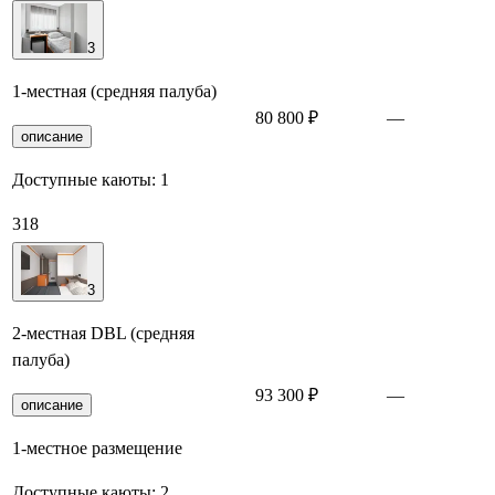
3
1-местная (средняя палуба)
80 800 ₽
—
З
описание
Доступные каюты:
1
318
3
2-местная DBL (средняя
палуба)
93 300 ₽
—
З
описание
1-местное размещение
Доступные каюты:
2