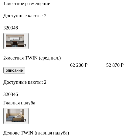
1-местное размещение
Доступные каюты:
2
320
346
3
2-местная TWIN (сред.пал.)
62 200 ₽
52 870 ₽
З
описание
Доступные каюты:
2
320
346
Главная палуба
3
Делюкс TWIN (главная палуба)