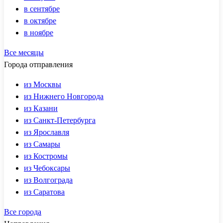
в сентябре
в октябре
в ноябре
Все месяцы
Города отправления
из Москвы
из Нижнего Новгорода
из Казани
из Санкт-Петербурга
из Ярославля
из Самары
из Костромы
из Чебоксары
из Волгограда
из Саратова
Все города