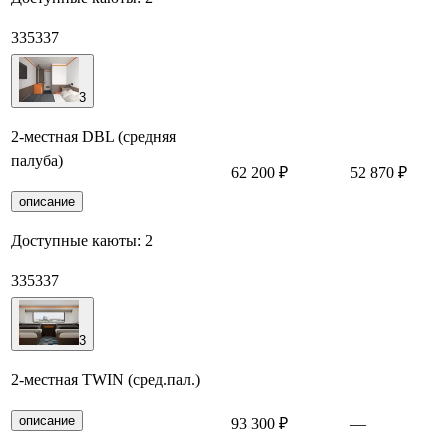
335
337
3
2-местная DBL (средняя
палуба)
62 200 ₽
52 870 ₽
З
описание
Доступные каюты:
2
335
337
3
2-местная TWIN (сред.пал.)
описание
93 300 ₽
—
З