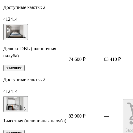
Доступные каюты:
2
412
414
4
Делюкс DBL (шлюпочная
палуба)
74 600 ₽
63 410 ₽
З
описание
Доступные каюты:
2
412
414
3
83 900 ₽
—
1-местная (шлюпочная палуба)
Заб
описание