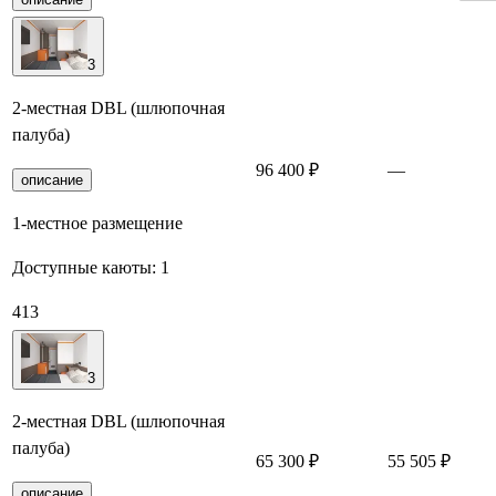
3
2-местная DBL (шлюпочная
палуба)
96 400 ₽
—
З
описание
1-местное размещение
Доступные каюты:
1
413
3
2-местная DBL (шлюпочная
палуба)
65 300 ₽
55 505 ₽
З
описание