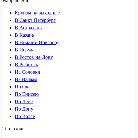
Направления
Круизы на выходные
В Санкт-Петербург
В Астрахань
В Казань
В Нижний Новгород
В Пермь
В Ростов-на-Дону
В Рыбинск
На Соловки
На Валаам
По Оке
По Енисею
По Лене
По Дону
По Волге
Теплоходы