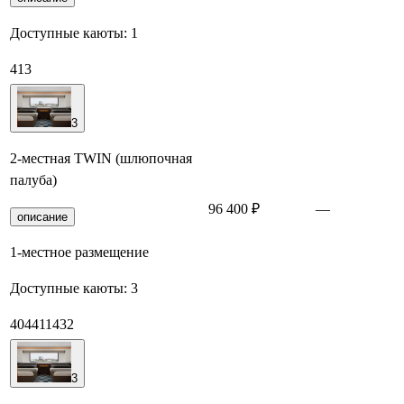
Доступные каюты:
1
413
3
2-местная TWIN (шлюпочная
палуба)
96 400 ₽
—
З
описание
1-местное размещение
Доступные каюты:
3
404
411
432
3