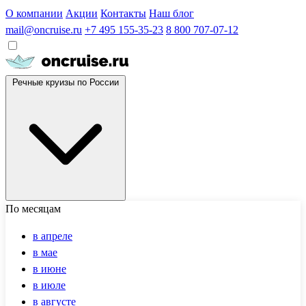
О компании
Акции
Контакты
Наш блог
mail@oncruise.ru
+7 495 155-35-23
8 800 707-07-12
Речные круизы по России
По месяцам
в апреле
в мае
в июне
в июле
в августе