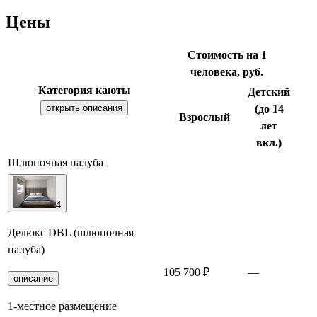
Цены
Стоимость на 1
человека, руб.
Категория каюты
Детский
открыть описания
(до 14
Взрослый
лет
вкл.)
Шлюпочная палуба
4
Делюкс DBL (шлюпочная
палуба)
105 700 ₽
—
З
описание
1-местное размещение