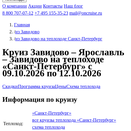
Чебоксары
Казань
Афанасий Никитин
О компании
В Нижний Новгород
из Волгограда
Акции
Октябрьская революция
Контакты
из Саратова
В Пермь
Наш блог
В Ростов-на-Дону
Все города
Константин
В
Рыбинск
Федин
8 800 707-07-12
Александр Свешников
На Соловки
+7 495 155-35-23
На Валаам
Иван
По Оке
mail@oncruise.ru
По Енисею
По Лене
По
Дону
Кулибин
По Волге
Кронштадт
Алдан
Павел
Главная
Миронов
А.С.Попов
Виссарион Белинский
Все теплоходы
/
из Завидово
/
из Завидово на теплоходе Санкт-Петербург
Круиз Завидово – Ярославль
– Завидово на теплоходе
«Санкт-Петербург» с
09.10.2026 по 12.10.2026
Скидки
Программа круиза
Цены
Схема теплохода
Информация по круизу
«Санкт-Петербург»
все круизы теплохода «Санкт-Петербург»
Теплоход:
схема теплохода