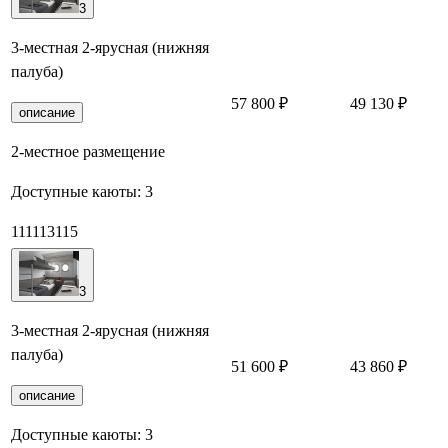
3
3-местная 2-ярусная (нижняя
палуба)
57 800 ₽
49 130 ₽
З
описание
2-местное размещение
Доступные каюты:
3
111
113
115
3
3-местная 2-ярусная (нижняя
палуба)
51 600 ₽
43 860 ₽
З
описание
Доступные каюты:
3