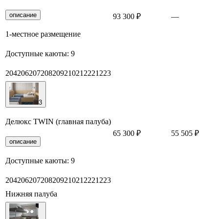
описание
93 300 ₽
—
З
1-местное размещение
Доступные каюты:
9
204
206
207
208
209
210
212
221
223
3
Делюкс TWIN (главная палуба)
65 300 ₽
55 505 ₽
З
описание
Доступные каюты:
9
204
206
207
208
209
210
212
221
223
Нижняя палуба