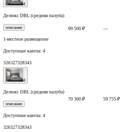
4
Делюкс DBL (средняя палуба)
описание
99 500 ₽
—
З
1-местное размещение
Доступные каюты:
4
326
327
328
343
4
Делюкс DBL (средняя палуба)
70 300 ₽
59 755 ₽
З
описание
Доступные каюты:
4
326
327
328
343