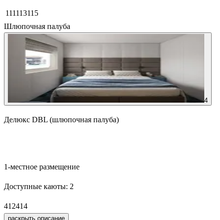
111
113
115
Шлюпочная палуба
4
Делюкс DBL (шлюпочная палуба)
Забронировать
1-местное размещение
Доступные каюты:
2
412
414
раскрыть описание