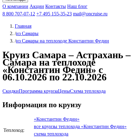
Чебоксары
Казань
Афанасий Никитин
О компании
В Нижний Новгород
из Волгограда
Акции
Октябрьская революция
Контакты
из Саратова
В Пермь
Наш блог
В Ростов-на-Дону
Все города
Константин
В
Рыбинск
Федин
8 800 707-07-12
Александр Свешников
На Соловки
+7 495 155-35-23
На Валаам
Иван
По Оке
mail@oncruise.ru
По Енисею
По Лене
По
Дону
Кулибин
По Волге
Кронштадт
Алдан
Павел
Главная
Миронов
А.С.Попов
Виссарион Белинский
Все теплоходы
/
из Самары
/
из Самары на теплоходе Константин Федин
Круиз Самара – Астрахань –
Самара на теплоходе
«Константин Федин» с
06.10.2026 по 22.10.2026
Скидки
Программа круиза
Цены
Схема теплохода
Информация по круизу
«Константин Федин»
все круизы теплохода «Константин Федин»
Теплоход:
схема теплохода