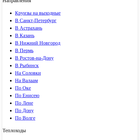
Направления
Круизы на выходные
В Санкт-Петербург
В Астрахань
В Казань
В Нижний Новгород
В Пермь
В Ростов-на-Дону
В Рыбинск
На Соловки
На Валаам
По Оке
По Енисею
По Лене
По Дону
По Волге
Теплоходы