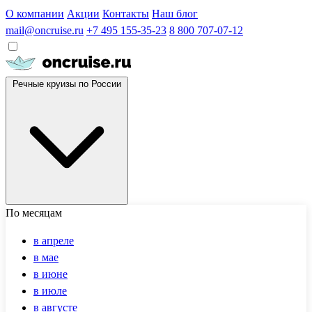
О компании
Акции
Контакты
Наш блог
mail@oncruise.ru
+7 495 155-35-23
8 800 707-07-12
Речные круизы по России
По месяцам
в апреле
в мае
в июне
в июле
в августе