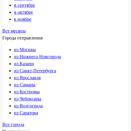
в сентябре
в октябре
в ноябре
Все месяцы
Города отправления
из Москвы
из Нижнего Новгорода
из Казани
из Санкт-Петербурга
из Ярославля
из Самары
из Костромы
из Чебоксары
из Волгограда
из Саратова
Все города