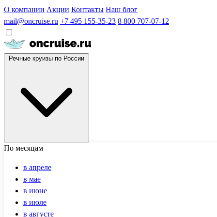
О компании
Акции
Контакты
Наш блог
mail@oncruise.ru
+7 495 155-35-23
8 800 707-07-12
Речные круизы по России
По месяцам
в апреле
в мае
в июне
в июле
в августе