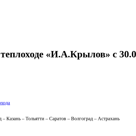
Александр Свешников
Иван Кулибин
Кронштадт
Алдан
Павел Ми
теплоходе «И.А.Крылов» с 30.08
охода
– Казань – Тольятти – Саратов – Волгоград – Астрахань