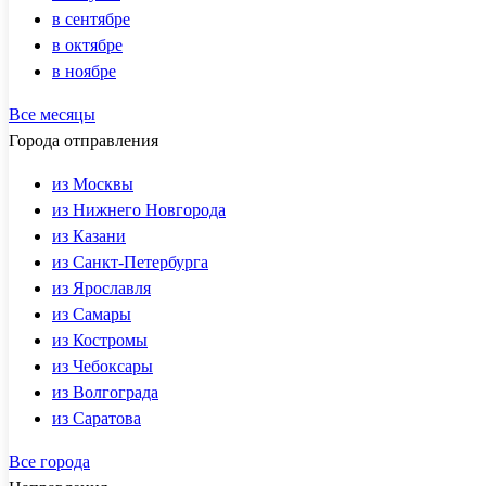
в сентябре
в октябре
в ноябре
Все месяцы
Города отправления
из Москвы
из Нижнего Новгорода
из Казани
из Санкт-Петербурга
из Ярославля
из Самары
из Костромы
из Чебоксары
из Волгограда
из Саратова
Все города