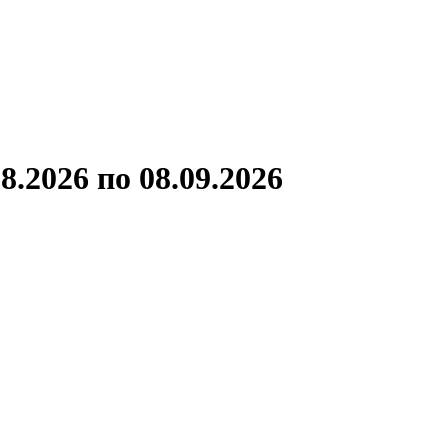
ронов
А.С.Попов
Виссарион Белинский
Все теплоходы
.2026 по 08.09.2026