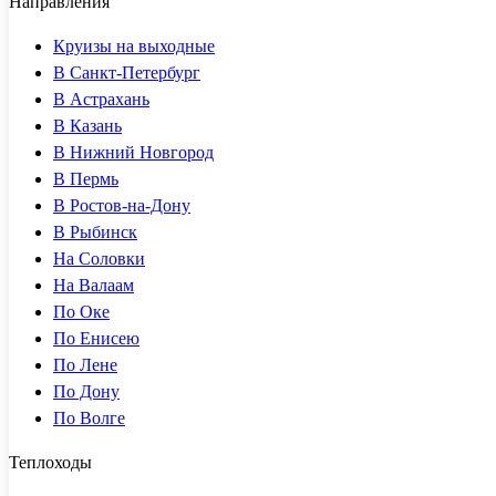
Направления
Круизы на выходные
В Санкт-Петербург
В Астрахань
В Казань
В Нижний Новгород
В Пермь
В Ростов-на-Дону
В Рыбинск
На Соловки
На Валаам
По Оке
По Енисею
По Лене
По Дону
По Волге
Теплоходы