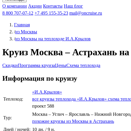
Афанасий Никитин
О компании
Акции
Октябрьская революция
Контакты
Наш блог
Константин Федин
8 800 707-07-12
+7 495 155-35-23
mail@oncruise.ru
Главная
/
из Москвы
/
из Москвы на теплоходе И.А.Крылов
Круиз Москва – Астрахань на 
Скидки
Программа круиза
Цены
Схема теплохода
Информация по круизу
«И.А.Крылов»
Теплоход:
все круизы теплохода «И.А.Крылов»
схема тепл
проект 588
Москва – Углич – Ярославль – Нижний Новгород 
Тур:
похожие круизы из Москвы в Астрахань
Дней / ночей:
10 дн. / 9 н.