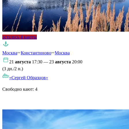
осталось 4 каюты
Москва
Константиново
Москва
21
августа
17:30 — 23
августа
20:00
(3 дн./2 н.)
«Сергей Образцов»
Свободно кают:
4
Подробнее о круизе