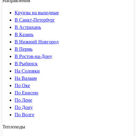
Направления
Круизы на выходные
В Санкт-Петербург
В Астрахань
В Казань
В Нижний Новгород
В Пермь
В Ростов-на-Дону
В Рыбинск
На Соловки
На Валаам
По Оке
По Енисею
По Лене
По Дону
По Волге
Теплоходы