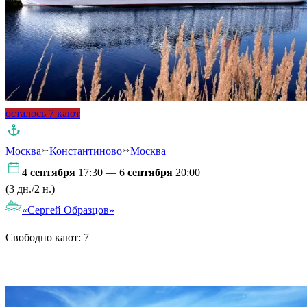
осталось 7 кают
Москва
Константиново
Москва
4
сентября
17:30 — 6
сентября
20:00
(3 дн./2 н.)
«Сергей Образцов»
Свободно кают:
7
Подробнее о круизе