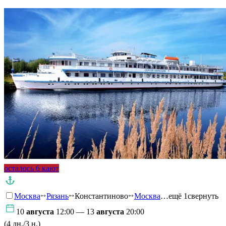
осталось 6 кают
Москва
Рязань
Константиново
Москва
…ещё 1
свернуть
10
августа
12:00 — 13
августа
20:00
(4 дн./3 н.)