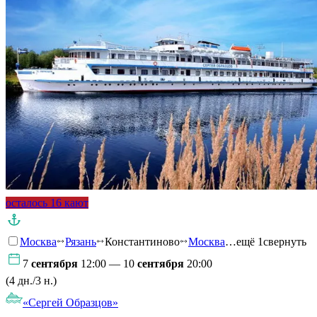
осталось 16 кают
Москва
Рязань
Константиново
Москва
…ещё 1
свернуть
7
сентября
12:00 — 10
сентября
20:00
(4 дн./3 н.)
«Сергей Образцов»