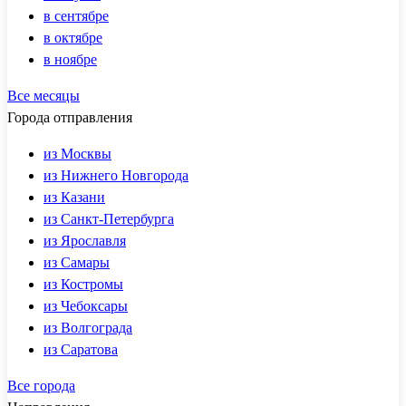
в сентябре
в октябре
в ноябре
Все месяцы
Города отправления
из Москвы
из Нижнего Новгорода
из Казани
из Санкт-Петербурга
из Ярославля
из Самары
из Костромы
из Чебоксары
из Волгограда
из Саратова
Все города