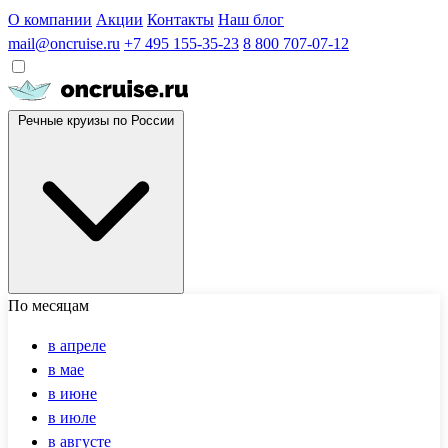
О компании
Акции
Контакты
Наш блог
mail@oncruise.ru
+7 495 155-35-23
8 800 707-07-12
Речные круизы по России
По месяцам
в апреле
в мае
в июне
в июле
в августе