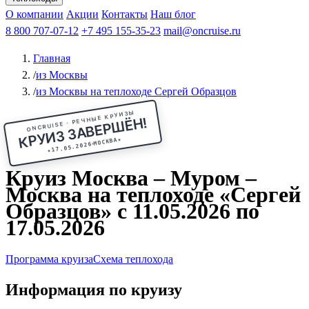
Чебоксары
Казань
Афанасий Никитин
О компании
В Нижний Новгород
из Волгограда
Акции
Октябрьская революция
Контакты
из Саратова
В Пермь
Наш блог
В Ростов-на-Дону
Все города
Константин
В
Рыбинск
Федин
8 800 707-07-12
Александр Свешников
На Соловки
+7 495 155-35-23
На Валаам
Иван
По Оке
mail@oncruise.ru
По Енисею
По Лене
По
Дону
Кулибин
По Волге
Кронштадт
Алдан
Павел
Главная
Миронов
А.С.Попов
Виссарион Белинский
Все теплоходы
/
из Москвы
/
из Москвы на теплоходе Сергей Образцов
ONCRUISE · РЕЧНЫЕ КРУИЗЫ
КРУИЗ ЗАВЕРШЁН!
★
МОСКВА
17.05.2026
★
Круиз Москва – Муром –
Москва на теплоходе «Сергей
Образцов» с 11.05.2026 по
17.05.2026
Программа круиза
Схема теплохода
Информация по круизу