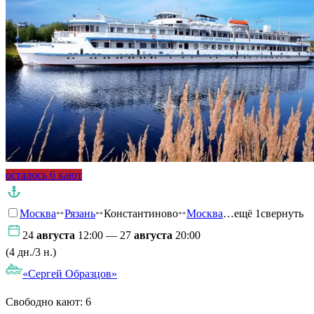
осталось 6 кают
Москва
Рязань
Константиново
Москва
…ещё 1
свернуть
24
августа
12:00 — 27
августа
20:00
(4 дн./3 н.)
«Сергей Образцов»
Свободно кают:
6