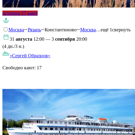
осталось 17 кают
Москва
Рязань
Константиново
Москва
…ещё 1
свернуть
31
августа
12:00 — 3
сентября
20:00
(4 дн./3 н.)
«Сергей Образцов»
Свободно кают:
17
Подробнее о круизе