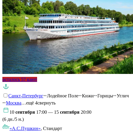
осталось 57 кают
Санкт-Петербург
Лодейное Поле
Кижи
Горицы
Углич
Москва
…ещё 4
свернуть
10
сентября
17:00 — 15
сентября
20:00
(6 дн./5 н.)
«А.С.Пушкин»
, Стандарт