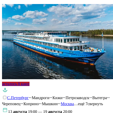
осталось 8 кают
С.Петербург
Мандроги
Кижи
Петрозаводск
Вытегра
Череповец
Коприно
Мышкин
Москва
…ещё 7
свернуть
13
августа
19:00 — 19
августа
20:00