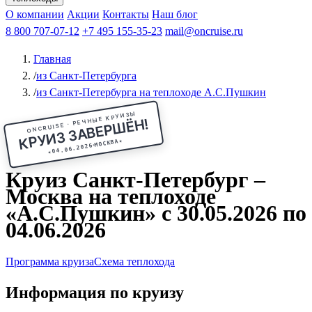
Чебоксары
Казань
Афанасий Никитин
О компании
В Нижний Новгород
из Волгограда
Акции
Октябрьская революция
Контакты
из Саратова
В Пермь
Наш блог
В Ростов-на-Дону
Все города
Константин
В
Рыбинск
Федин
8 800 707-07-12
Александр Свешников
На Соловки
+7 495 155-35-23
На Валаам
Иван
По Оке
mail@oncruise.ru
По Енисею
По Лене
По
Дону
Кулибин
По Волге
Кронштадт
Алдан
Павел
Главная
Миронов
А.С.Попов
Виссарион Белинский
Все теплоходы
/
из Санкт-Петербурга
/
из Санкт-Петербурга на теплоходе А.С.Пушкин
ONCRUISE · РЕЧНЫЕ КРУИЗЫ
КРУИЗ ЗАВЕРШЁН!
★
МОСКВА
04.06.2026
★
Круиз Санкт-Петербург –
Москва на теплоходе
«А.С.Пушкин» с 30.05.2026 по
04.06.2026
Программа круиза
Схема теплохода
Информация по круизу