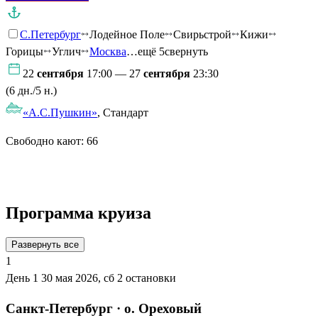
С.Петербург
Лодейное Поле
Свирьстрой
Кижи
Горицы
Углич
Москва
…ещё 5
свернуть
22
сентября
17:00 — 27
сентября
23:30
(6 дн./5 н.)
«А.С.Пушкин»
, Стандарт
Свободно кают:
66
Подробнее о круизе
Программа круиза
Развернуть все
1
День 1
30 мая 2026, сб
2 остановки
Санкт-Петербург · о. Ореховый