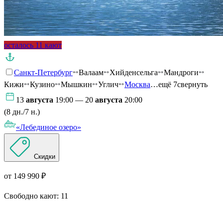
осталось 11 кают
Санкт-Петербург
Валаам
Хийденсельга
Мандроги
Кижи
Кузино
Мышкин
Углич
Москва
…ещё 7
свернуть
13
августа
19:00 — 20
августа
20:00
(8 дн./7 н.)
«Лебединое озеро»
Скидки
от 149 990 ₽
Свободно кают:
11
Подробнее о круизе