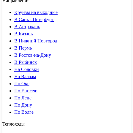
Направления
Круизы на выходные
В Санкт-Петербург
В Астрахань
В Казань
В Нижний Новгород
В Пермь
В Ростов-на-Дону
В Рыбинск
На Соловки
На Валаам
По Оке
По Енисею
По Лене
По Дону
По Волге
Теплоходы