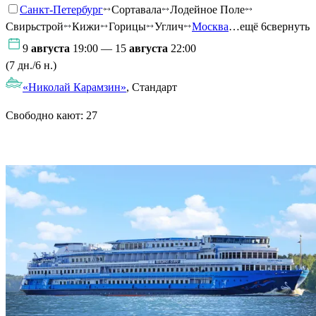
Санкт-Петербург
Сортавала
Лодейное Поле
Свирьстрой
Кижи
Горицы
Углич
Москва
…ещё 6
свернуть
9
августа
19:00 — 15
августа
22:00
(7 дн./6 н.)
«Николай Карамзин»
, Стандарт
Свободно кают:
27
Подробнее о круизе