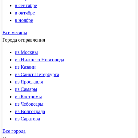
в сентябре
в октябре
в ноябре
Все месяцы
Города отправления
из Москвы
из Нижнего Новгорода
из Казани
из Санкт-Петербурга
из Ярославля
из Самары
из Костромы
из Чебоксары
из Волгограда
из Саратова
Все города