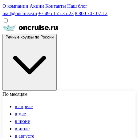
О компании
Акции
Контакты
Наш блог
mail@oncruise.ru
+7 495 155-35-23
8 800 707-07-12
Речные круизы по России
По месяцам
в апреле
в мае
в июне
в июле
в августе