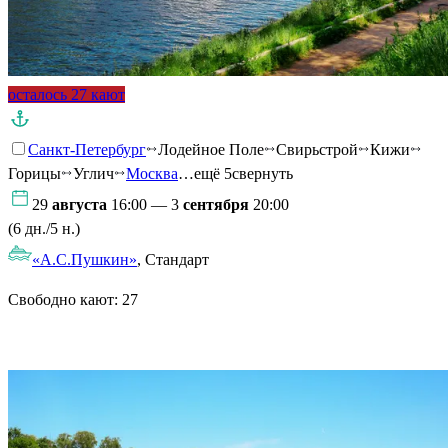
осталось 27 кают
Санкт-Петербург
Лодейное Поле
Свирьстрой
Кижи
Горицы
Углич
Москва
…ещё 5
свернуть
29
августа
16:00 — 3
сентября
20:00
(6 дн./5 н.)
«А.С.Пушкин»
, Стандарт
Свободно кают:
27
Подробнее о круизе