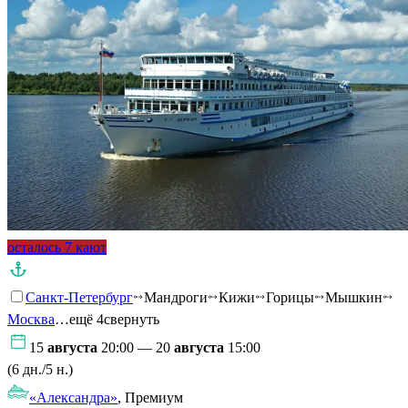
осталось 7 кают
Санкт-Петербург
Мандроги
Кижи
Горицы
Мышкин
Москва
…ещё 4
свернуть
15
августа
20:00 — 20
августа
15:00
(6 дн./5 н.)
«Александра»
, Премиум