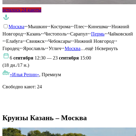
осталось 24 каюты
Москва
Мышкин
Кострома
Плес
Кинешма
Нижний
Новгород
Казань
Чистополь
Сарапул
Пермь
Чайковский
Елабуга
Свияжск
Чебоксары
Нижний Новгород
Городец
Ярославль
Углич
Москва
…ещё 16
свернуть
6
сентября
12:30 — 23
сентября
15:00
(18 дн./17 н.)
«Илья Репин»
, Премиум
Свободно кают:
24
Подробнее о круизе
Круизы Казань – Москва