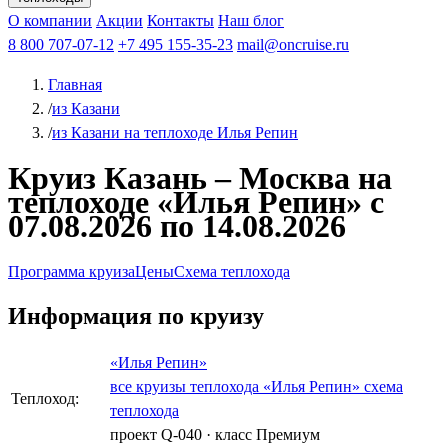
Чебоксары
Казань
Афанасий Никитин
О компании
В Нижний Новгород
из Волгограда
Акции
Октябрьская революция
Контакты
из Саратова
В Пермь
Наш блог
В Ростов-на-Дону
Все города
Константин
В
Рыбинск
Федин
8 800 707-07-12
Александр Свешников
На Соловки
+7 495 155-35-23
На Валаам
Иван
По Оке
mail@oncruise.ru
По Енисею
По Лене
По
Дону
Кулибин
По Волге
Кронштадт
Алдан
Павел
Главная
Миронов
А.С.Попов
Виссарион Белинский
Все теплоходы
/
из Казани
/
из Казани на теплоходе Илья Репин
Круиз Казань – Москва на
теплоходе «Илья Репин» с
07.08.2026 по 14.08.2026
Программа круиза
Цены
Схема теплохода
Информация по круизу
«Илья Репин»
все круизы теплохода «Илья Репин»
схема
Теплоход:
теплохода
проект Q-040
·
класс Премиум