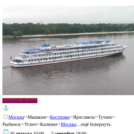
осталось 26 кают
Москва
Мышкин
Кострома
Ярославль
Тутаев
Рыбинск
Углич
Калязин
Москва
…ещё 6
свернуть
30
августа
10:00 — 5
сентября
18:00