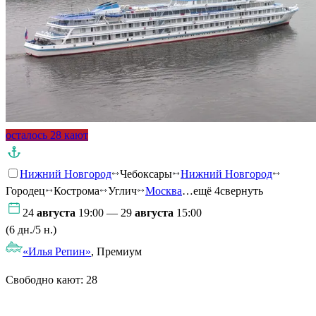
осталось 28 кают
Нижний Новгород
Чебоксары
Нижний Новгород
Городец
Кострома
Углич
Москва
…ещё 4
свернуть
24
августа
19:00 — 29
августа
15:00
(6 дн./5 н.)
«Илья Репин»
, Премиум
Свободно кают:
28
Подробнее о круизе