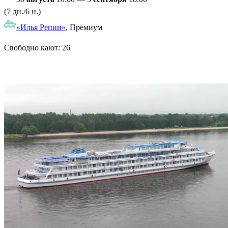
(7 дн./6 н.)
«Илья Репин»
, Премиум
Свободно кают:
26
Подробнее о круизе