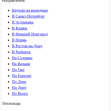
Направления
Круизы на выходные
В Санкт-Петербург
В Астрахань
В Казань
В Нижний Новгород
В Пермь
В Ростов-на-Дону
В Рыбинск
На Соловки
На Валаам
По Оке
По Енисею
По Лене
По Дону
По Волге
Теплоходы