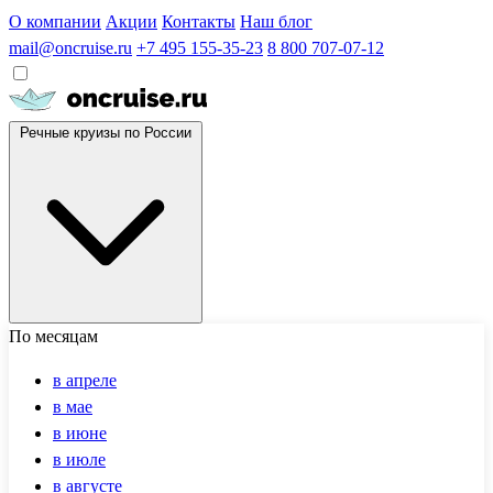
О компании
Акции
Контакты
Наш блог
mail@oncruise.ru
+7 495 155-35-23
8 800 707-07-12
Речные круизы по России
По месяцам
в апреле
в мае
в июне
в июле
в августе