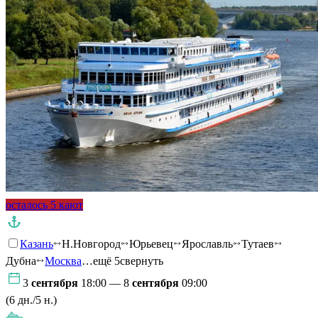
осталось 5 кают
Казань
Н.Новгород
Юрьевец
Ярославль
Тутаев
Дубна
Москва
…ещё 5
свернуть
3
сентября
18:00 — 8
сентября
09:00
(6 дн./5 н.)