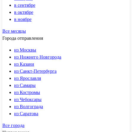
в сентябре
в октябре
в ноябре
Все месяцы
Города отправления
из Москвы
из Нижнего Новгорода
из Казани
из Санкт-Петербурга
из Ярославля
из Самары
из Костромы
из Чебоксары
из Волгограда
из Саратова
Все города