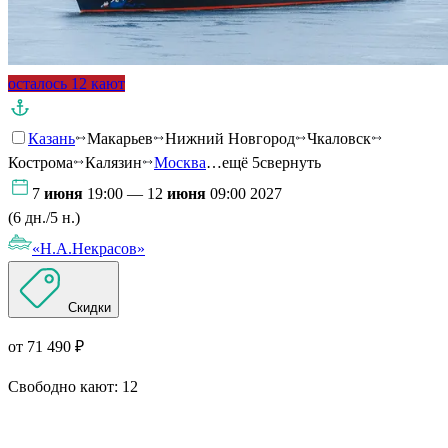
осталось 12 кают
Казань
Макарьев
Нижний Новгород
Чкаловск
Кострома
Калязин
Москва
…ещё 5
свернуть
7
июня
19:00 — 12
июня
09:00 2027
(6 дн./5 н.)
«Н.А.Некрасов»
Скидки
от 71 490 ₽
Свободно кают:
12
Подробнее о круизе