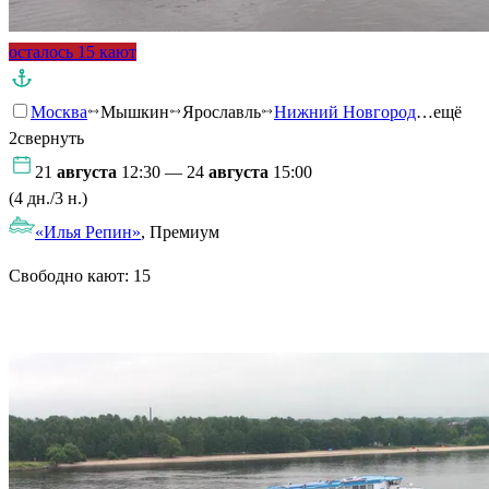
осталось 15 кают
Москва
Мышкин
Ярославль
Нижний Новгород
…ещё
2
свернуть
21
августа
12:30 — 24
августа
15:00
(4 дн./3 н.)
«Илья Репин»
, Премиум
Свободно кают:
15
Подробнее о круизе