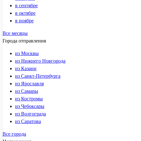
в сентябре
в октябре
в ноябре
Все месяцы
Города отправления
из Москвы
из Нижнего Новгорода
из Казани
из Санкт-Петербурга
из Ярославля
из Самары
из Костромы
из Чебоксары
из Волгограда
из Саратова
Все города