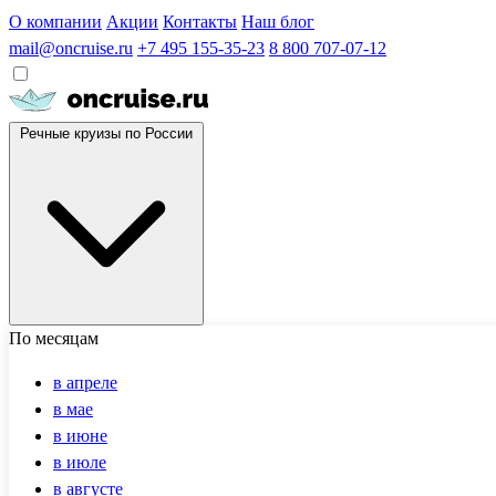
О компании
Акции
Контакты
Наш блог
mail@oncruise.ru
+7 495 155-35-23
8 800 707-07-12
Речные круизы по России
По месяцам
в апреле
в мае
в июне
в июле
в августе