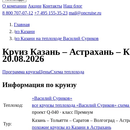
Афанасий Никитин
О компании
Акции
Октябрьская революция
Контакты
Наш блог
Константин Федин
8 800 707-07-12
+7 495 155-35-23
mail@oncruise.ru
Главная
/
из Казани
/
из Казани на теплоходе Василий Суриков
Круиз Казань – Астрахань – К
20.08.2026
Программа круиза
Цены
Схема теплохода
Информация по круизу
«Василий Суриков»
Теплоход:
все круизы теплохода «Василий Суриков»
схема
проект Q-040
·
класс Премиум
Казань – Тольятти – Саратов – Волгоград – Астра
Тур:
похожие круизы из Казани в Астрахань