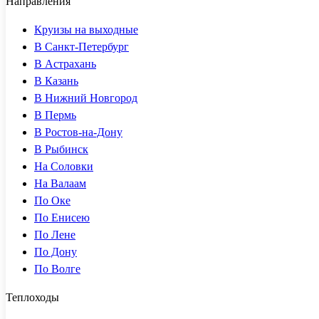
Направления
Круизы на выходные
В Санкт-Петербург
В Астрахань
В Казань
В Нижний Новгород
В Пермь
В Ростов-на-Дону
В Рыбинск
На Соловки
На Валаам
По Оке
По Енисею
По Лене
По Дону
По Волге
Теплоходы