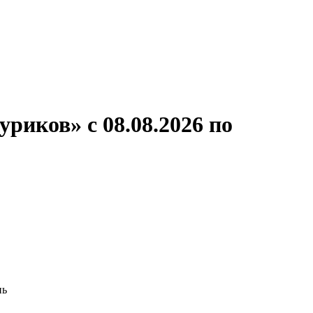
ронов
А.С.Попов
Виссарион Белинский
Все теплоходы
риков» с 08.08.2026 по
нь