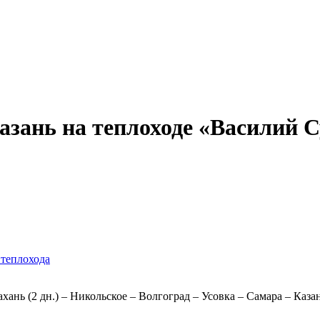
Александр Свешников
Иван Кулибин
Кронштадт
Алдан
Павел Ми
азань на теплоходе «Василий Су
 теплохода
хань (2 дн.) – Никольское – Волгоград – Усовка – Самара – Каза