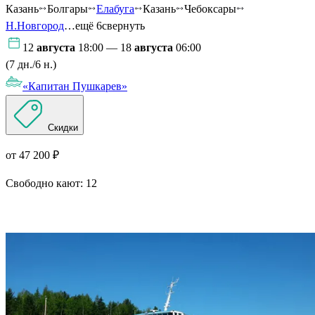
Казань
Болгары
Елабуга
Казань
Чебоксары
Н.Новгород
…ещё 6
свернуть
12
августа
18:00 — 18
августа
06:00
(7 дн./6 н.)
«Капитан Пушкарев»
Скидки
от 47 200 ₽
Свободно кают:
12
Подробнее о круизе