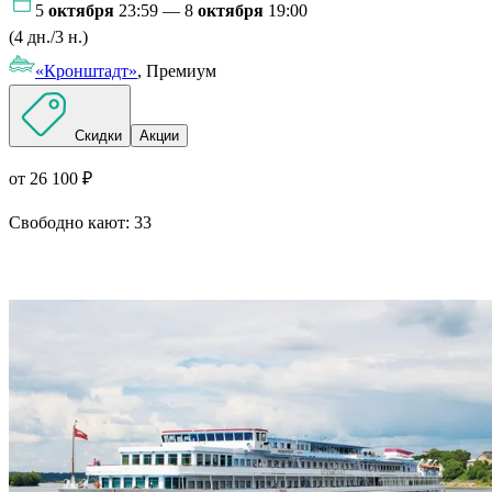
5
октября
23:59 — 8
октября
19:00
(4 дн./3 н.)
«Кронштадт»
, Премиум
Скидки
Акции
от 26 100 ₽
Свободно кают:
33
Подробнее о круизе