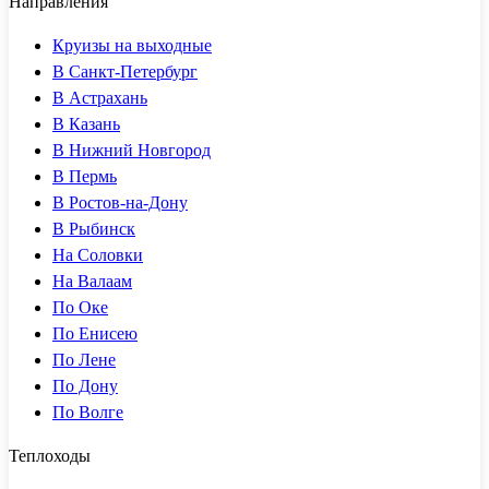
Направления
Круизы на выходные
В Санкт-Петербург
В Астрахань
В Казань
В Нижний Новгород
В Пермь
В Ростов-на-Дону
В Рыбинск
На Соловки
На Валаам
По Оке
По Енисею
По Лене
По Дону
По Волге
Теплоходы