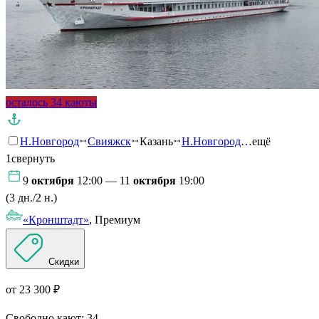
осталось 34 каюты
Н.Новгород
Свияжск
Казань
Н.Новгород
…ещё
1
свернуть
9
октября
12:00 — 11
октября
19:00
(3 дн./2 н.)
«Кронштадт»
, Премиум
Скидки
от 23 300 ₽
Свободно кают:
34