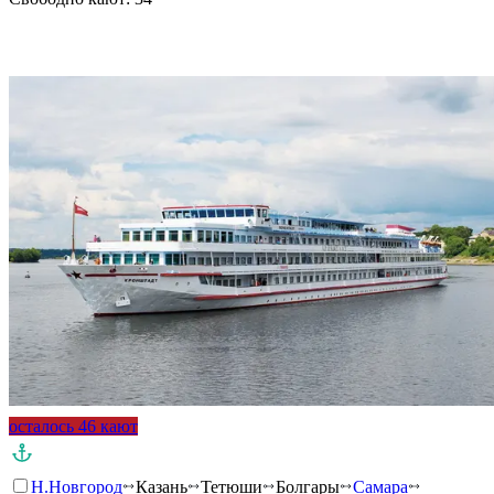
Подробнее о круизе
осталось 46 кают
Н.Новгород
Казань
Тетюши
Болгары
Самара