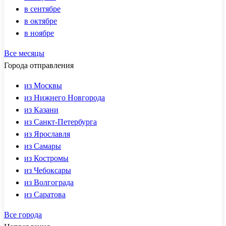
в сентябре
в октябре
в ноябре
Все месяцы
Города отправления
из Москвы
из Нижнего Новгорода
из Казани
из Санкт-Петербурга
из Ярославля
из Самары
из Костромы
из Чебоксары
из Волгограда
из Саратова
Все города