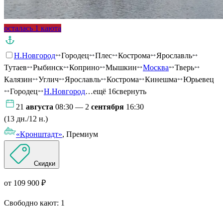
осталась 1 каюта
Н.Новгород
Городец
Плес
Кострома
Ярославль
Тутаев
Рыбинск
Коприно
Мышкин
Москва
Тверь
Калязин
Углич
Ярославль
Кострома
Кинешма
Юрьевец
Городец
Н.Новгород
…ещё 16
свернуть
21
августа
08:30 — 2
сентября
16:30
(13 дн./12 н.)
«Кронштадт»
, Премиум
Скидки
от 109 900 ₽
Свободно кают:
1