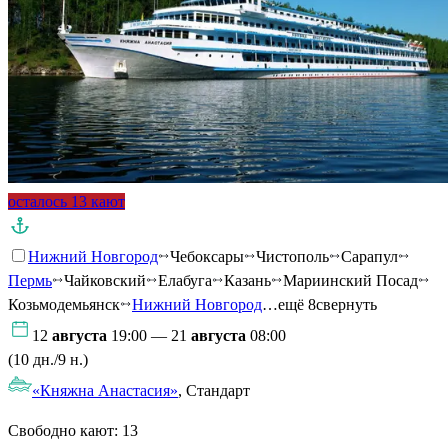
осталось 13 кают
Нижний Новгород
Чебоксары
Чистополь
Сарапул
Пермь
Чайковский
Елабуга
Казань
Мариинский Посад
Козьмодемьянск
Нижний Новгород
…ещё 8
свернуть
12
августа
19:00 — 21
августа
08:00
(10 дн./9 н.)
«Княжна Анастасия»
, Стандарт
Свободно кают:
13