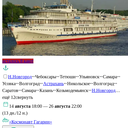
осталось 8 кают
Н.Новгород
Чебоксары
Тетюши
Ульяновск
Самара
Усовка
Волгоград
Астрахань
Никольское
Волгоград
Саратов
Самара
Казань
Козьмодемьянск
Н.Новгород
…
ещё 12
свернуть
14
августа
18:00 — 26
августа
22:00
(13 дн./12 н.)
«Космонавт Гагарин»