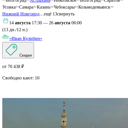
Волгоград
Астрахань
Никольское
Волгоград
Саратов
Усовка
Самара
Казань
Чебоксары
Козьмодемьянск
Нижний Новгород
…ещё 13
свернуть
14
августа
17:30 — 26
августа
06:00
(13 дн./12 н.)
«Иван Кулибин»
Скидки
от 70 438 ₽
Свободно кают:
10
Подробнее о круизе