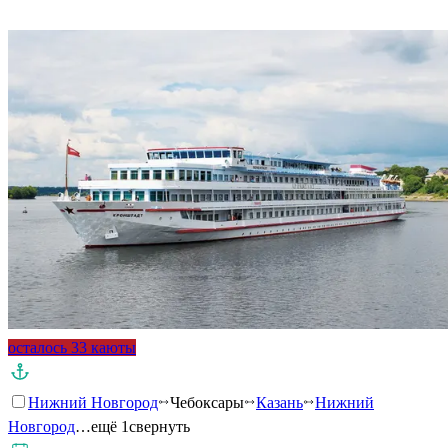
Подробнее о круизе
осталось 33 каюты
Нижний Новгород
Чебоксары
Казань
Нижний
Новгород
…ещё 1
свернуть