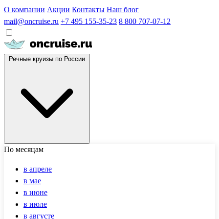
О компании
Акции
Контакты
Наш блог
mail@oncruise.ru
+7 495 155-35-23
8 800 707-07-12
Речные круизы по России
По месяцам
в апреле
в мае
в июне
в июле
в августе