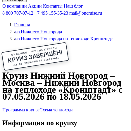
Чебоксары
Казань
Афанасий Никитин
О компании
В Нижний Новгород
из Волгограда
Акции
Октябрьская революция
Контакты
из Саратова
В Пермь
Наш блог
В Ростов-на-Дону
Все города
Константин
В
Рыбинск
Федин
8 800 707-07-12
Александр Свешников
На Соловки
+7 495 155-35-23
На Валаам
Иван
По Оке
mail@oncruise.ru
По Енисею
По Лене
По
Дону
Кулибин
По Волге
Кронштадт
Алдан
Павел
Главная
Миронов
А.С.Попов
Виссарион Белинский
Все теплоходы
/
из Нижнего Новгорода
/
из Нижнего Новгорода на теплоходе Кронштадт
ONCRUISE · РЕЧНЫЕ КРУИЗЫ
КРУИЗ ЗАВЕРШЁН!
★
НИЖНИЙ НОВГОРОД
18.05.2026
★
Круиз Нижний Новгород –
Москва – Нижний Новгород
на теплоходе «Кронштадт» с
07.05.2026 по 18.05.2026
Программа круиза
Схема теплохода
Информация по круизу