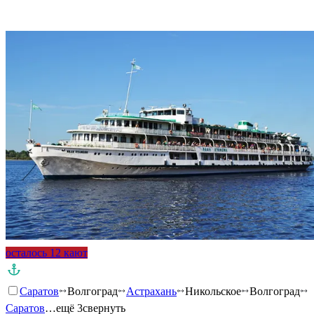
Подробнее о круизе
осталось 12 кают
Саратов
Волгоград
Астрахань
Никольское
Волгоград
Саратов
…ещё 3
свернуть