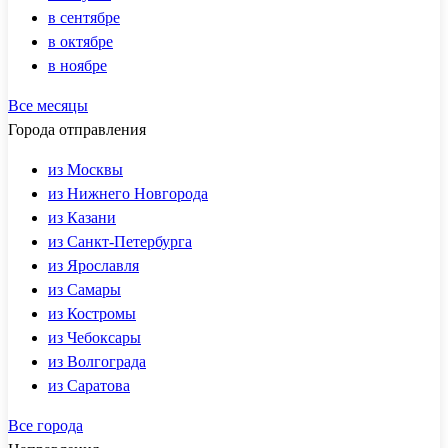
в сентябре
в октябре
в ноябре
Все месяцы
Города отправления
из Москвы
из Нижнего Новгорода
из Казани
из Санкт-Петербурга
из Ярославля
из Самары
из Костромы
из Чебоксары
из Волгограда
из Саратова
Все города