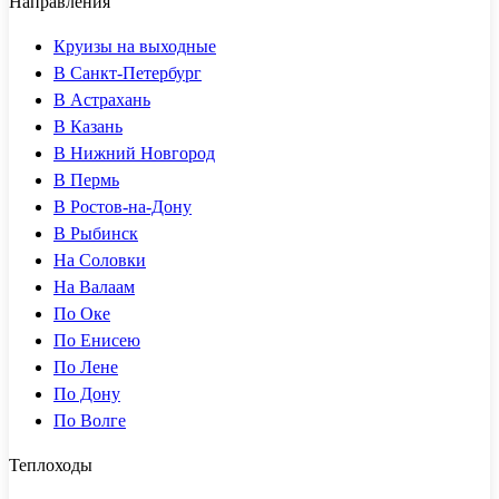
Направления
Круизы на выходные
В Санкт-Петербург
В Астрахань
В Казань
В Нижний Новгород
В Пермь
В Ростов-на-Дону
В Рыбинск
На Соловки
На Валаам
По Оке
По Енисею
По Лене
По Дону
По Волге
Теплоходы