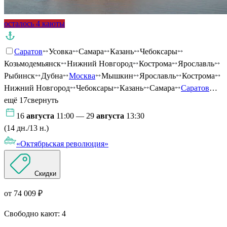
осталось 4 каюты
Саратов
Усовка
Самара
Казань
Чебоксары
Козьмодемьянск
Нижний Новгород
Кострома
Ярославль
Рыбинск
Дубна
Москва
Мышкин
Ярославль
Кострома
Нижний Новгород
Чебоксары
Казань
Самара
Саратов
…
ещё 17
свернуть
16
августа
11:00 — 29
августа
13:30
(14 дн./13 н.)
«Октябрьская революция»
Скидки
от 74 009 ₽
Свободно кают:
4