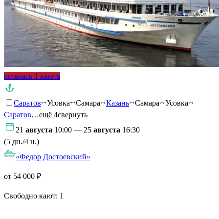
осталась 1 каюта
Саратов
Усовка
Самара
Казань
Самара
Усовка
Саратов
…ещё 4
свернуть
21
августа
10:00 — 25
августа
16:30
(5 дн./4 н.)
«Федор Достоевский»
от 54 000 ₽
Свободно кают:
1