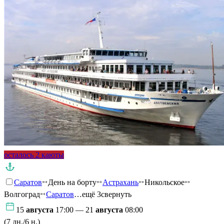
осталось 2 каюты
Саратов
День на борту
Астрахань
Никольское
Волгоград
Саратов
…ещё 3
свернуть
15
августа
17:00 — 21
августа
08:00
(7 дн./6 н.)