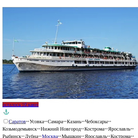
Подробнее о круизе
осталось 10 кают
Саратов
Усовка
Самара
Казань
Чебоксары
Козьмодемьянск
Нижний Новгород
Кострома
Ярославль
Рыбинск
Дубна
Москва
Мышкин
Ярославль
Кострома