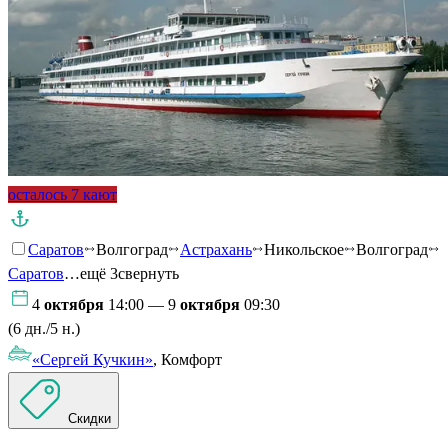
осталось 7 кают
Саратов
Волгоград
Астрахань
Никольское
Волгоград
Саратов
…ещё 3
свернуть
4
октября
14:00 — 9
октября
09:30
(6 дн./5 н.)
«Сергей Кучкин»
, Комфорт
Скидки