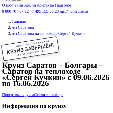
Чебоксары
Казань
Афанасий Никитин
О компании
В Нижний Новгород
из Волгограда
Акции
Октябрьская революция
Контакты
из Саратова
В Пермь
Наш блог
В Ростов-на-Дону
Все города
Константин
В
Рыбинск
Федин
8 800 707-07-12
Александр Свешников
На Соловки
+7 495 155-35-23
На Валаам
Иван
По Оке
mail@oncruise.ru
По Енисею
По Лене
По
Дону
Кулибин
По Волге
Кронштадт
Алдан
Павел
Главная
Миронов
А.С.Попов
Виссарион Белинский
Все теплоходы
/
из Саратова
/
из Саратова на теплоходе Сергей Кучкин
ONCRUISE · РЕЧНЫЕ КРУИЗЫ
КРУИЗ ЗАВЕРШЁН!
★
САРАТОВ
16.06.2026
★
Круиз Саратов – Болгары –
Саратов на теплоходе
«Сергей Кучкин» с 09.06.2026
по 16.06.2026
Программа круиза
Схема теплохода
Информация по круизу