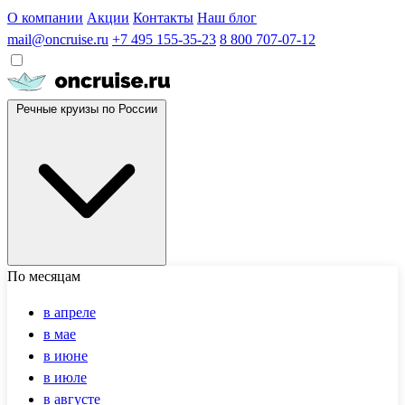
О компании
Акции
Контакты
Наш блог
mail@oncruise.ru
+7 495 155-35-23
8 800 707-07-12
Речные круизы по России
По месяцам
в апреле
в мае
в июне
в июле
в августе