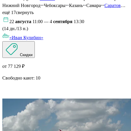
Нижний Новгород
Чебоксары
Казань
Самара
Саратов
…
ещё 17
свернуть
22
августа
11:00 — 4
сентября
13:30
(14 дн./13 н.)
«Иван Кулибин»
Скидки
от 77 129 ₽
Свободно кают:
10
Подробнее о круизе