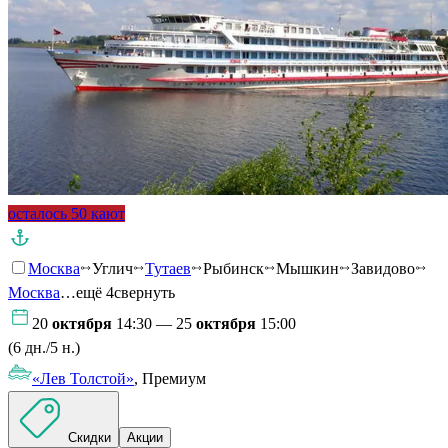
осталось 50 кают
Москва
Углич
Тутаев
Рыбинск
Мышкин
Завидово
Москва
…ещё 4
свернуть
20
октября
14:30 — 25
октября
15:00
(6 дн./5 н.)
«Лев Толстой»
, Премиум
Скидки
Акции