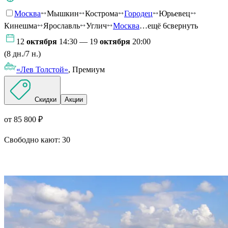
Москва
Мышкин
Кострома
Городец
Юрьевец
Кинешма
Ярославль
Углич
Москва
…ещё 6
свернуть
12
октября
14:30 — 19
октября
20:00
(8 дн./7 н.)
«Лев Толстой»
, Премиум
Скидки
Акции
от 85 800 ₽
Свободно кают:
30
Подробнее о круизе