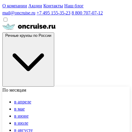
О компании
Акции
Контакты
Наш блог
mail@oncruise.ru
+7 495 155-35-23
8 800 707-07-12
Речные круизы по России
По месяцам
в апреле
в мае
в июне
в июле
в августе