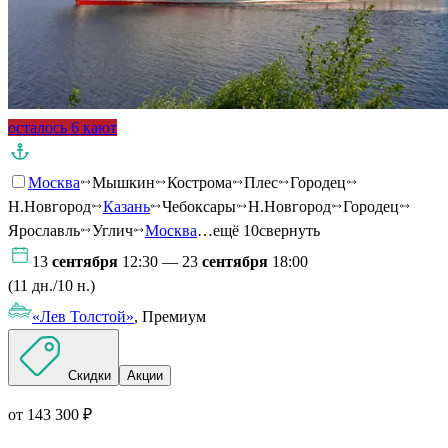
осталось 6 кают
Москва
Мышкин
Кострома
Плес
Городец
Н.Новгород
Казань
Чебоксары
Н.Новгород
Городец
Ярославль
Углич
Москва
…ещё 10
свернуть
13
сентября
12:30 — 23
сентября
18:00
(11 дн./10 н.)
«Лев Толстой»
, Премиум
Скидки
Акции
от 143 300 ₽