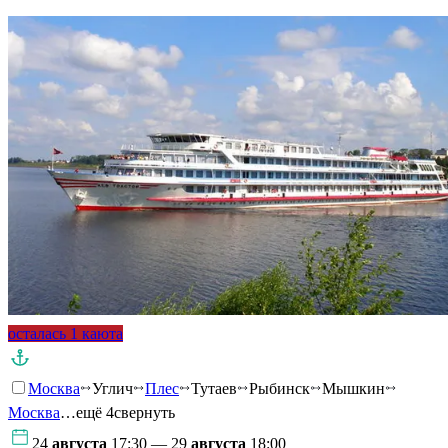
осталась 1 каюта
Москва
Углич
Плес
Тутаев
Рыбинск
Мышкин
Москва
…ещё 4
свернуть
24
августа
17:30 — 29
августа
18:00