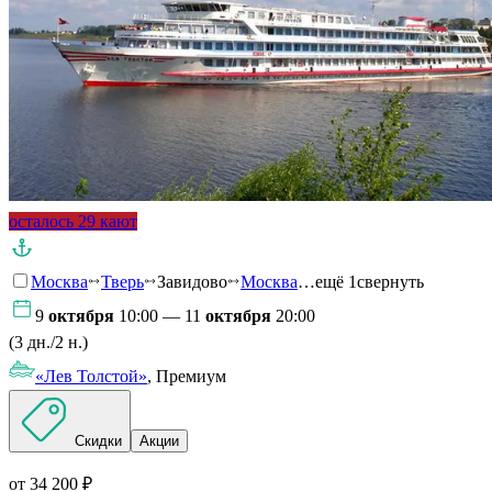
осталось 29 кают
Москва
Тверь
Завидово
Москва
…ещё 1
свернуть
9
октября
10:00 — 11
октября
20:00
(3 дн./2 н.)
«Лев Толстой»
, Премиум
Скидки
Акции
от 34 200 ₽