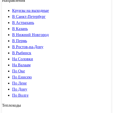
Направления
Круизы на выходные
В Санкт-Петербург
В Астрахань
В Казань
В Нижний Новгород
В Пермь
В Ростов-на-Дону
В Рыбинск
На Соловки
На Валаам
По Оке
По Енисею
По Лене
По Дону
По Волге
Теплоходы