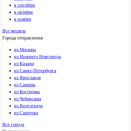
в сентябре
в октябре
в ноябре
Все месяцы
Города отправления
из Москвы
из Нижнего Новгорода
из Казани
из Санкт-Петербурга
из Ярославля
из Самары
из Костромы
из Чебоксары
из Волгограда
из Саратова
Все города