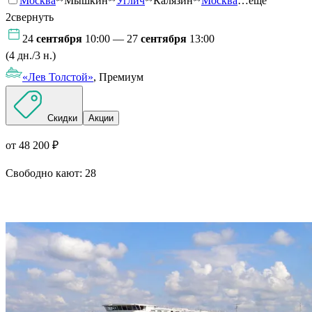
Москва
Мышкин
Углич
Калязин
Москва
…ещё
2
свернуть
24
сентября
10:00 — 27
сентября
13:00
(4 дн./3 н.)
«Лев Толстой»
, Премиум
Скидки
Акции
от 48 200 ₽
Свободно кают:
28
Подробнее о круизе