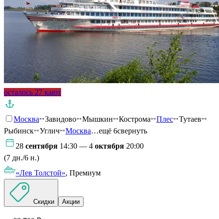
осталось 27 кают
Москва
Завидово
Мышкин
Кострома
Плес
Тутаев
Рыбинск
Углич
Москва
…ещё 6
свернуть
28
сентября
14:30 — 4
октября
20:00
(7 дн./6 н.)
«Лев Толстой»
, Премиум
Скидки
Акции