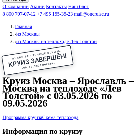
Чебоксары
Казань
Афанасий Никитин
О компании
В Нижний Новгород
из Волгограда
Акции
Октябрьская революция
Контакты
из Саратова
В Пермь
Наш блог
В Ростов-на-Дону
Все города
Константин
В
Рыбинск
Федин
8 800 707-07-12
Александр Свешников
На Соловки
+7 495 155-35-23
На Валаам
Иван
По Оке
mail@oncruise.ru
По Енисею
По Лене
По
Дону
Кулибин
По Волге
Кронштадт
Алдан
Павел
Главная
Миронов
А.С.Попов
Виссарион Белинский
Все теплоходы
/
из Москвы
/
из Москвы на теплоходе Лев Толстой
ONCRUISE · РЕЧНЫЕ КРУИЗЫ
КРУИЗ ЗАВЕРШЁН!
★
МОСКВА
09.05.2026
★
Круиз Москва – Ярославль –
Москва на теплоходе «Лев
Толстой» с 03.05.2026 по
09.05.2026
Программа круиза
Схема теплохода
Информация по круизу