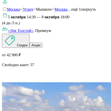
Москва
Углич
Мышкин
Москва
…ещё 1
свернуть
5
октября
14:30 — 8
октября
18:00
(4 дн./3 н.)
«Лев Толстой»
, Премиум
Скидки
Акции
от 42 900 ₽
Свободно кают:
57
Подробнее о круизе