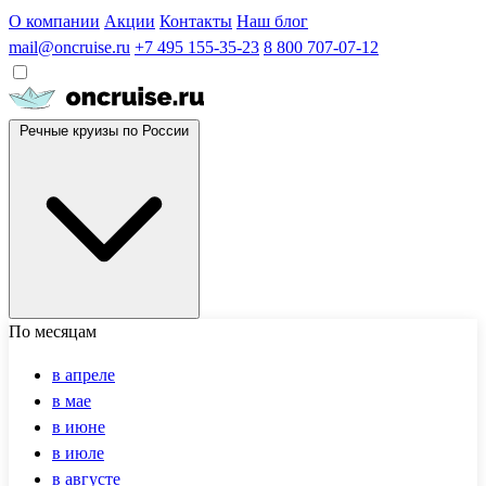
О компании
Акции
Контакты
Наш блог
mail@oncruise.ru
+7 495 155-35-23
8 800 707-07-12
Речные круизы по России
По месяцам
в апреле
в мае
в июне
в июле
в августе