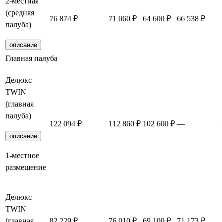
2-местная
(средняя
76 874 ₽
71 060 ₽
64 600 ₽
66 538 ₽
палуба)
описание
Главная палуба
Делюкс
TWIN
(главная
палуба)
122 094 ₽
112 860 ₽
102 600 ₽
—
описание
1-местное
размещение
Делюкс
TWIN
(главная
82 229 ₽
76 010 ₽
69 100 ₽
71 173 ₽