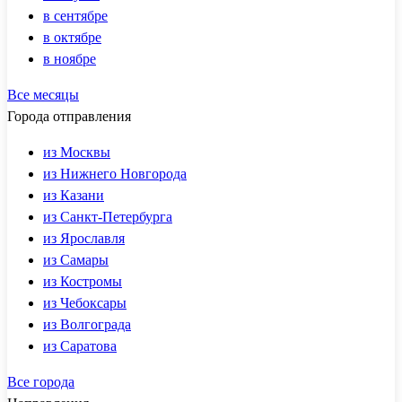
в сентябре
в октябре
в ноябре
Все месяцы
Города отправления
из Москвы
из Нижнего Новгорода
из Казани
из Санкт-Петербурга
из Ярославля
из Самары
из Костромы
из Чебоксары
из Волгограда
из Саратова
Все города