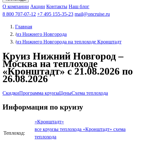
Чебоксары
Казань
Афанасий Никитин
О компании
В Нижний Новгород
из Волгограда
Акции
Октябрьская революция
Контакты
из Саратова
В Пермь
Наш блог
В Ростов-на-Дону
Все города
Константин
В
Рыбинск
Федин
8 800 707-07-12
Александр Свешников
На Соловки
+7 495 155-35-23
На Валаам
Иван
По Оке
mail@oncruise.ru
По Енисею
По Лене
По
Дону
Кулибин
По Волге
Кронштадт
Алдан
Павел
Главная
Миронов
А.С.Попов
Виссарион Белинский
Все теплоходы
/
из Нижнего Новгорода
/
из Нижнего Новгорода на теплоходе Кронштадт
Круиз Нижний Новгород –
Москва на теплоходе
«Кронштадт» с 21.08.2026 по
26.08.2026
Скидки
Программа круиза
Цены
Схема теплохода
Информация по круизу
«Кронштадт»
все круизы теплохода «Кронштадт»
схема
Теплоход:
теплохода