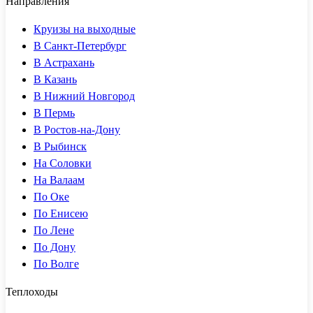
Направления
Круизы на выходные
В Санкт-Петербург
В Астрахань
В Казань
В Нижний Новгород
В Пермь
В Ростов-на-Дону
В Рыбинск
На Соловки
На Валаам
По Оке
По Енисею
По Лене
По Дону
По Волге
Теплоходы