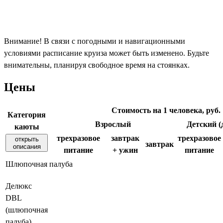
Внимание! В связи с погодными и навигационными
условиями расписание круиза может быть изменено. Будьте
внимательны, планируя свободное время на стоянках.
Цены
Стоимость на 1 человека, руб.
Категория
Взрослый
Детский (д
каюты
трехразовое
завтрак
трехразовое
открыть
завтрак
описания
питание
+ ужин
питание
Шлюпочная палуба
Делюкс
DBL
(шлюпочная
палуба)