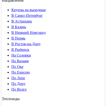
Направления
Круизы на выходные
В Санкт-Петербург
В Астрахань
В Казань
В Нижний Новгород
В Пермь
В Ростов-на-Дону
В Рыбинск
На Соловки
На Валаам
По Оке
По Енисею
По Лене
По Дону
По Волге
Теплоходы