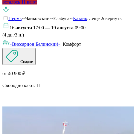
осталось 11 кают
Пермь
Чайковский
Елабуга
Казань
…ещё 2
свернуть
16
августа
17:00 — 19
августа
09:00
(4 дн./3 н.)
«Виссарион Белинский»
, Комфорт
Скидки
от 40 900 ₽
Свободно кают:
11
Подробнее о круизе