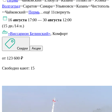
Пермь
Чайковский
Елабуга
Казань
Тольятти
Усовка
Волгоград
Саратов
Самара
Ульяновск
Казань
Чистополь
Чайковский
Пермь
…ещё 11
свернуть
16
августа
17:00 — 30
августа
12:00
(15 дн./14 н.)
«Виссарион Белинский»
, Комфорт
Скидки
Акции
от 123 600 ₽
Свободно кают:
15
Подробнее о круизе