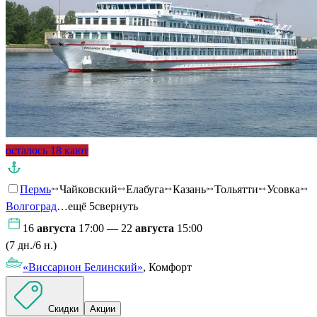
осталось 18 кают
Пермь
Чайковский
Елабуга
Казань
Тольятти
Усовка
Волгоград
…ещё 5
свернуть
16
августа
17:00 — 22
августа
15:00
(7 дн./6 н.)
«Виссарион Белинский»
, Комфорт
Скидки
Акции