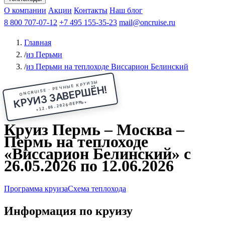
Чебоксары
Казань
Афанасий Никитин
О компании
В Нижний Новгород
из Волгограда
Акции
Октябрьская революция
Контакты
из Саратова
В Пермь
Наш блог
В Ростов-на-Дону
Все города
Константин
В
Рыбинск
Федин
8 800 707-07-12
Александр Свешников
На Соловки
+7 495 155-35-23
На Валаам
Иван
По Оке
mail@oncruise.ru
По Енисею
По Лене
По
Дону
Кулибин
По Волге
Кронштадт
Алдан
Павел
Главная
Миронов
А.С.Попов
Виссарион Белинский
Все теплоходы
/
из Перьми
/
из Перьми на теплоходе Виссарион Белинский
ONCRUISE · РЕЧНЫЕ КРУИЗЫ
КРУИЗ ЗАВЕРШЁН!
★
ПЕРМЬ
12.06.2026
★
Круиз Пермь – Москва –
Пермь на теплоходе
«Виссарион Белинский» с
26.05.2026 по 12.06.2026
Программа круиза
Схема теплохода
Информация по круизу