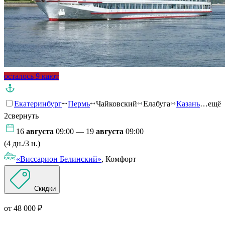
осталось 9 кают
Екатеринбург
Пермь
Чайковский
Елабуга
Казань
…ещё
2
свернуть
16
августа
09:00 — 19
августа
09:00
(4 дн./3 н.)
«Виссарион Белинский»
, Комфорт
Скидки
от 48 000 ₽