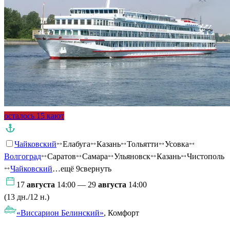
осталось 15 кают
Чайковский
Елабуга
Казань
Тольятти
Усовка
Волгоград
Саратов
Самара
Ульяновск
Казань
Чистополь
Чайковский
…ещё 9
свернуть
17
августа
14:00 — 29
августа
14:00
(13 дн./12 н.)
«Виссарион Белинский»
, Комфорт