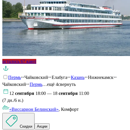
осталось 67 кают
Пермь
Чайковский
Елабуга
Казань
Нижнекамск
Чайковский
Пермь
…ещё 4
свернуть
12
сентября
18:00 — 18
сентября
11:00
(7 дн./6 н.)
«Виссарион Белинский»
, Комфорт
Скидки
Акции