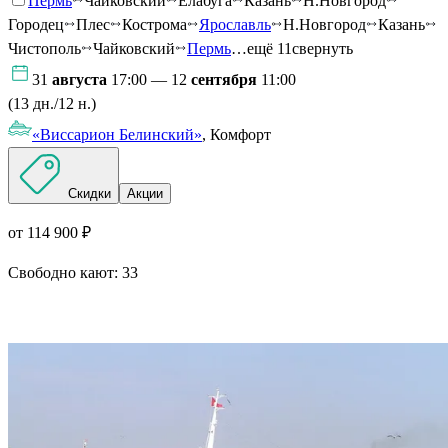
Пермь
Чайковский
Елабуга
Казань
Н.Новгород
Городец
Плес
Кострома
Ярославль
Н.Новгород
Казань
Чистополь
Чайковский
Пермь
…ещё 11
свернуть
31
августа
17:00 — 12
сентября
11:00
(13 дн./12 н.)
«Виссарион Белинский»
, Комфорт
Скидки
Акции
от 114 900 ₽
Свободно кают:
33
Подробнее о круизе