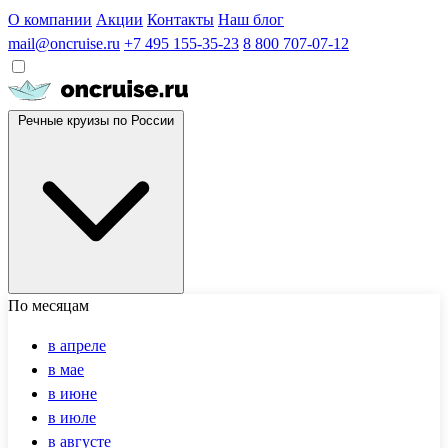
О компании
Акции
Контакты
Наш блог
mail@oncruise.ru
+7 495 155-35-23
8 800 707-07-12
Речные круизы по России
По месяцам
в апреле
в мае
в июне
в июле
в августе