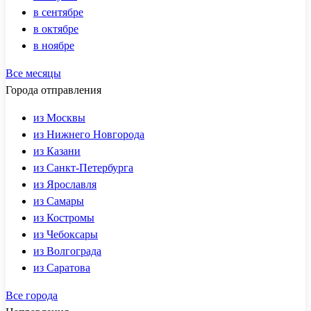
в сентябре
в октябре
в ноябре
Все месяцы
Города отправления
из Москвы
из Нижнего Новгорода
из Казани
из Санкт-Петербурга
из Ярославля
из Самары
из Костромы
из Чебоксары
из Волгограда
из Саратова
Все города