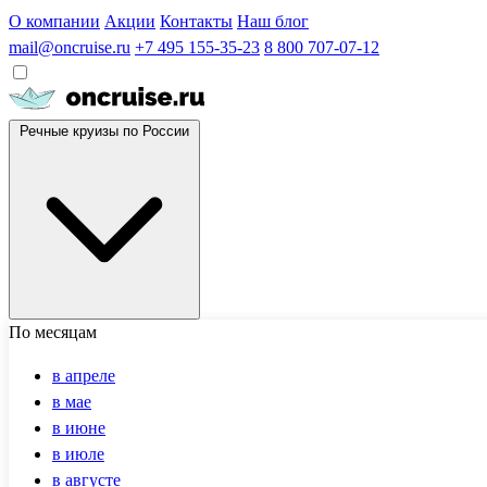
О компании
Акции
Контакты
Наш блог
mail@oncruise.ru
+7 495 155-35-23
8 800 707-07-12
Речные круизы по России
По месяцам
в апреле
в мае
в июне
в июле
в августе