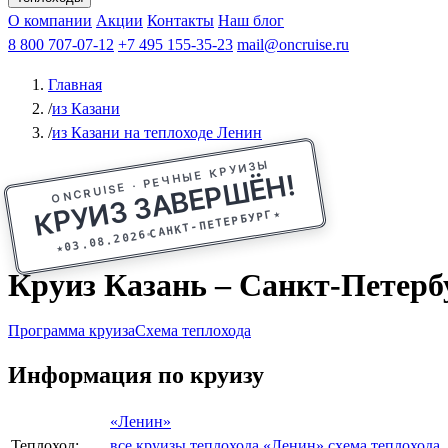
Афанасий Никитин
О компании
Акции
Октябрьская революция
Контакты
Наш блог
Константин Федин
8 800 707-07-12
+7 495 155-35-23
mail@oncruise.ru
Главная
/
из Казани
/
из Казани на теплоходе Ленин
ONCRUISE · РЕЧНЫЕ КРУИЗЫ
КРУИЗ ЗАВЕРШЁН!
★
САНКТ-ПЕТЕРБУРГ
03.08.2026
★
Круиз Казань – Санкт-Петербур
Программа круиза
Схема теплохода
Информация по круизу
«Ленин»
Теплоход:
все круизы теплохода «Ленин»
схема теплохода