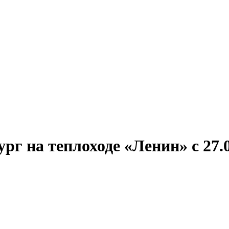
Александр Свешников
Иван Кулибин
Кронштадт
Алдан
Павел Ми
г на теплоходе «Ленин» с 27.0