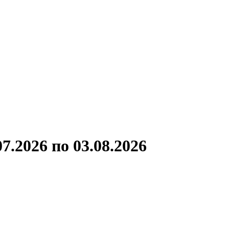
ронов
А.С.Попов
Виссарион Белинский
Все теплоходы
7.2026 по 03.08.2026