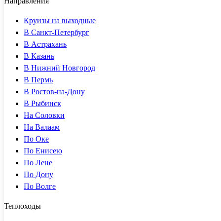
Направления
Круизы на выходные
В Санкт-Петербург
В Астрахань
В Казань
В Нижний Новгород
В Пермь
В Ростов-на-Дону
В Рыбинск
На Соловки
На Валаам
По Оке
По Енисею
По Лене
По Дону
По Волге
Теплоходы