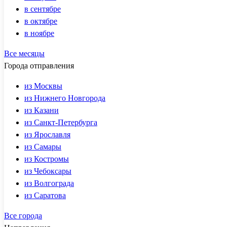
в сентябре
в октябре
в ноябре
Все месяцы
Города отправления
из Москвы
из Нижнего Новгорода
из Казани
из Санкт-Петербурга
из Ярославля
из Самары
из Костромы
из Чебоксары
из Волгограда
из Саратова
Все города