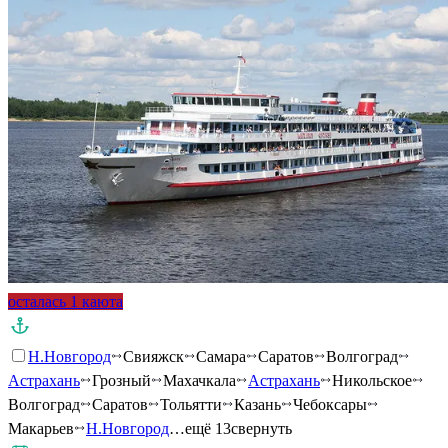
осталась 1 каюта
Н.Новгород
Свияжск
Самара
Саратов
Волгоград
Астрахань
Грозный
Махачкала
Астрахань
Никольское
Волгоград
Саратов
Тольятти
Казань
Чебоксары
Макарьев
Н.Новгород
…ещё 13
свернуть