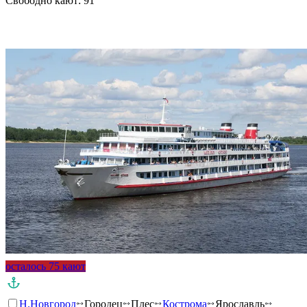
Свободно кают:
91
Подробнее о круизе
осталось 75 кают
Н.Новгород
Городец
Плес
Кострома
Ярославль