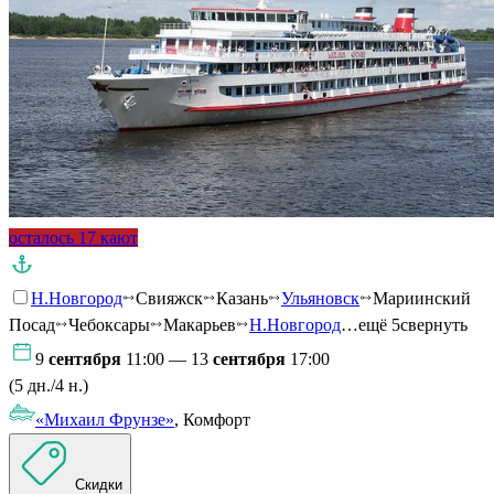
осталось 17 кают
Н.Новгород
Свияжск
Казань
Ульяновск
Мариинский
Посад
Чебоксары
Макарьев
Н.Новгород
…ещё 5
свернуть
9
сентября
11:00 — 13
сентября
17:00
(5 дн./4 н.)
«Михаил Фрунзе»
, Комфорт
Скидки