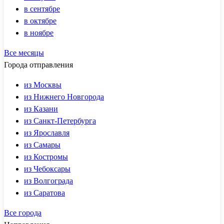
в сентябре
в октябре
в ноябре
Все месяцы
Города отправления
из Москвы
из Нижнего Новгорода
из Казани
из Санкт-Петербурга
из Ярославля
из Самары
из Костромы
из Чебоксары
из Волгограда
из Саратова
Все города