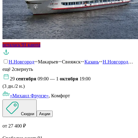
осталась 91 каюта
Н.Новгород
Макарьев
Свияжск
Казань
Н.Новгород
…
ещё 2
свернуть
29
сентября
09:00 — 1
октября
19:00
(3 дн./2 н.)
«Михаил Фрунзе»
, Комфорт
Скидки
Акции
от 27 400 ₽