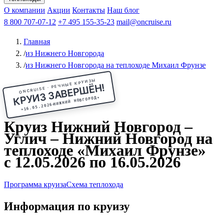
Чебоксары
Казань
Афанасий Никитин
О компании
В Нижний Новгород
из Волгограда
Акции
Октябрьская революция
Контакты
из Саратова
В Пермь
Наш блог
В Ростов-на-Дону
Все города
Константин
В
Рыбинск
Федин
8 800 707-07-12
Александр Свешников
На Соловки
+7 495 155-35-23
На Валаам
Иван
По Оке
mail@oncruise.ru
По Енисею
По Лене
По
Дону
Кулибин
По Волге
Кронштадт
Алдан
Павел
Главная
Миронов
А.С.Попов
Виссарион Белинский
Все теплоходы
/
из Нижнего Новгорода
/
из Нижнего Новгорода на теплоходе Михаил Фрунзе
ONCRUISE · РЕЧНЫЕ КРУИЗЫ
КРУИЗ ЗАВЕРШЁН!
★
НИЖНИЙ НОВГОРОД
16.05.2026
★
Круиз Нижний Новгород –
Углич – Нижний Новгород на
теплоходе «Михаил Фрунзе»
с 12.05.2026 по 16.05.2026
Программа круиза
Схема теплохода
Информация по круизу