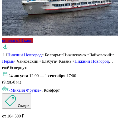
осталось 13 кают
Нижний Новгород
Болгары
Нижнекамск
Чайковский
Пермь
Чайковский
Елабуга
Казань
Нижний Новгород
…
ещё 6
свернуть
24
августа
12:00 — 1
сентября
17:00
(9 дн./8 н.)
«Михаил Фрунзе»
, Комфорт
Скидки
от 104 500 ₽