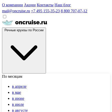
О компании
Акции
Контакты
Наш блог
mail@oncruise.ru
+7 495 155-35-23
8 800 707-07-12
Речные круизы по России
По месяцам
в апреле
в мае
в июне
в июле
в августе