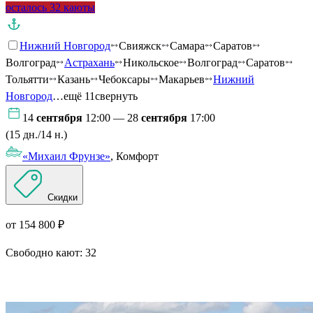
осталось 32 каюты
Нижний Новгород
Свияжск
Самара
Саратов
Волгоград
Астрахань
Никольское
Волгоград
Саратов
Тольятти
Казань
Чебоксары
Макарьев
Нижний
Новгород
…ещё 11
свернуть
14
сентября
12:00 — 28
сентября
17:00
(15 дн./14 н.)
«Михаил Фрунзе»
, Комфорт
Скидки
от 154 800 ₽
Свободно кают:
32
Подробнее о круизе