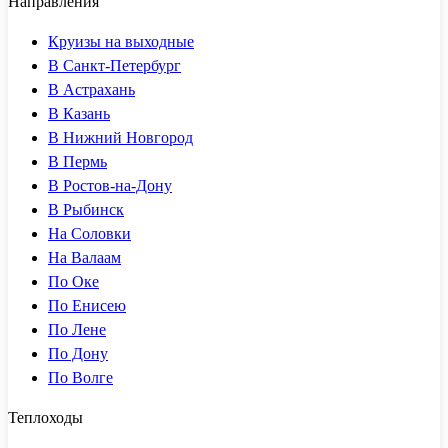
Направления
Круизы на выходные
В Санкт-Петербург
В Астрахань
В Казань
В Нижний Новгород
В Пермь
В Ростов-на-Дону
В Рыбинск
На Соловки
На Валаам
По Оке
По Енисею
По Лене
По Дону
По Волге
Теплоходы