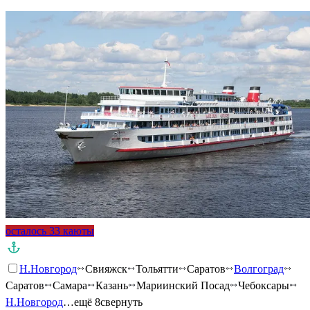
осталось 33 каюты
Н.Новгород
Свияжск
Тольятти
Саратов
Волгоград
Саратов
Самара
Казань
Мариинский Посад
Чебоксары
Н.Новгород
…ещё 8
свернуть