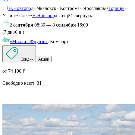
Н.Новгород
Чкаловск
Кострома
Ярославль
Горицы
Углич
Плес
Н.Новгород
…ещё 5
свернуть
2
сентября
08:30 — 8
сентября
16:00
(7 дн./6 н.)
«Михаил Фрунзе»
, Комфорт
Скидки
Акции
от 74 100 ₽
Свободно кают:
31
Подробнее о круизе