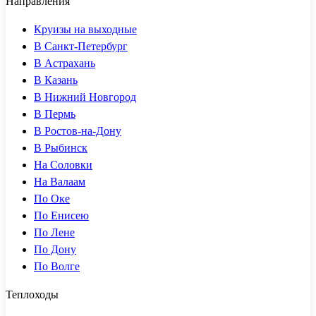
Направления
Круизы на выходные
В Санкт-Петербург
В Астрахань
В Казань
В Нижний Новгород
В Пермь
В Ростов-на-Дону
В Рыбинск
На Соловки
На Валаам
По Оке
По Енисею
По Лене
По Дону
По Волге
Теплоходы