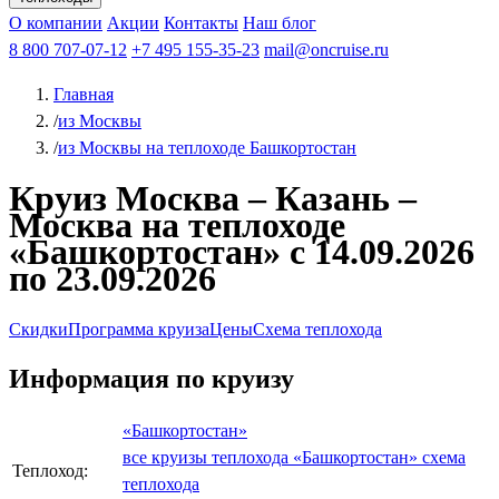
Чебоксары
Казань
Афанасий Никитин
О компании
В Нижний Новгород
из Волгограда
Акции
Октябрьская революция
Контакты
из Саратова
В Пермь
Наш блог
В Ростов-на-Дону
Все города
Константин
В
Рыбинск
Федин
8 800 707-07-12
Александр Свешников
На Соловки
+7 495 155-35-23
На Валаам
Иван
По Оке
mail@oncruise.ru
По Енисею
По Лене
По
Дону
Кулибин
По Волге
Кронштадт
Алдан
Павел
Главная
Миронов
А.С.Попов
Виссарион Белинский
Все теплоходы
/
из Москвы
/
из Москвы на теплоходе Башкортостан
Круиз Москва – Казань –
Москва на теплоходе
«Башкортостан» с 14.09.2026
по 23.09.2026
Скидки
Программа круиза
Цены
Схема теплохода
Информация по круизу
«Башкортостан»
все круизы теплохода «Башкортостан»
схема
Теплоход:
теплохода