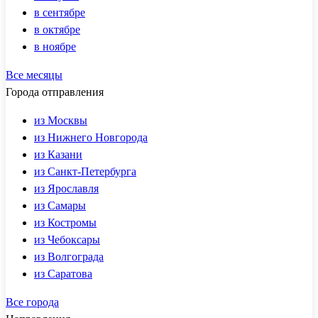
в сентябре
в октябре
в ноябре
Все месяцы
Города отправления
из Москвы
из Нижнего Новгорода
из Казани
из Санкт-Петербурга
из Ярославля
из Самары
из Костромы
из Чебоксары
из Волгограда
из Саратова
Все города