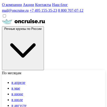
О компании
Акции
Контакты
Наш блог
mail@oncruise.ru
+7 495 155-35-23
8 800 707-07-12
Речные круизы по России
По месяцам
в апреле
в мае
в июне
в июле
в августе