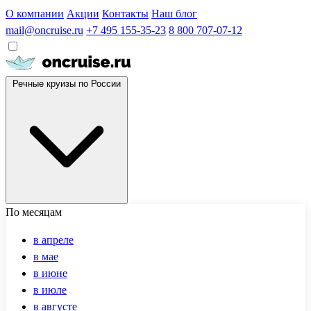
О компании
Акции
Контакты
Наш блог
mail@oncruise.ru
+7 495 155-35-23
8 800 707-07-12
Речные круизы по России
По месяцам
в апреле
в мае
в июне
в июле
в августе