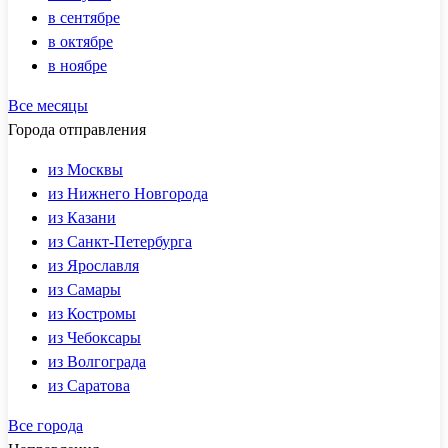
в сентябре
в октябре
в ноябре
Все месяцы
Города отправления
из Москвы
из Нижнего Новгорода
из Казани
из Санкт-Петербурга
из Ярославля
из Самары
из Костромы
из Чебоксары
из Волгограда
из Саратова
Все города