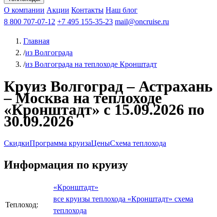
Чебоксары
Казань
Афанасий Никитин
О компании
В Нижний Новгород
из Волгограда
Акции
Октябрьская революция
Контакты
из Саратова
В Пермь
Наш блог
В Ростов-на-Дону
Все города
Константин
В
Рыбинск
Федин
8 800 707-07-12
Александр Свешников
На Соловки
+7 495 155-35-23
На Валаам
Иван
По Оке
mail@oncruise.ru
По Енисею
По Лене
По
Дону
Кулибин
По Волге
Кронштадт
Алдан
Павел
Главная
Миронов
А.С.Попов
Виссарион Белинский
Все теплоходы
/
из Волгограда
/
из Волгограда на теплоходе Кронштадт
Круиз Волгоград – Астрахань
– Москва на теплоходе
«Кронштадт» с 15.09.2026 по
30.09.2026
Скидки
Программа круиза
Цены
Схема теплохода
Информация по круизу
«Кронштадт»
все круизы теплохода «Кронштадт»
схема
Теплоход:
теплохода