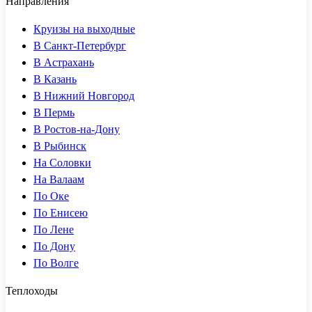
Направления
Круизы на выходные
В Санкт-Петербург
В Астрахань
В Казань
В Нижний Новгород
В Пермь
В Ростов-на-Дону
В Рыбинск
На Соловки
На Валаам
По Оке
По Енисею
По Лене
По Дону
По Волге
Теплоходы