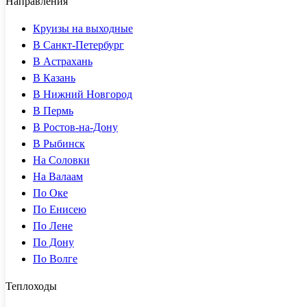
Направления
Круизы на выходные
В Санкт-Петербург
В Астрахань
В Казань
В Нижний Новгород
В Пермь
В Ростов-на-Дону
В Рыбинск
На Соловки
На Валаам
По Оке
По Енисею
По Лене
По Дону
По Волге
Теплоходы