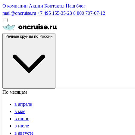
О компании
Акции
Контакты
Наш блог
mail@oncruise.ru
+7 495 155-35-23
8 800 707-07-12
Речные круизы по России
По месяцам
в апреле
в мае
в июне
в июле
в августе