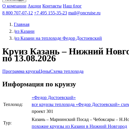
Афанасий Никитин
О компании
Акции
Октябрьская революция
Контакты
Наш блог
Константин Федин
8 800 707-07-12
+7 495 155-35-23
mail@oncruise.ru
Главная
/
из Казани
/
из Казани на теплоходе Федор Достоевский
Круиз Казань – Нижний Новгор
по 13.08.2026
Программа круиза
Цены
Схема теплохода
Информация по круизу
«Федор Достоевский»
Теплоход:
все круизы теплохода «Федор Достоевский»
схе
проект 301
Казань – Мариинский Посад – Чебоксары – Н.Но
Тур:
похожие круизы из Казани в Нижний Новгород