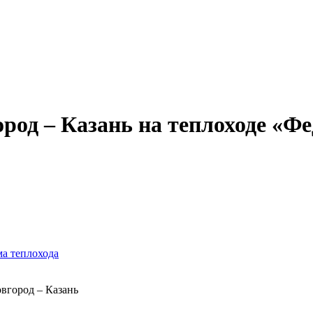
Александр Свешников
Иван Кулибин
Кронштадт
Алдан
Павел Ми
од – Казань на теплоходе «Фед
ма теплохода
вгород – Казань