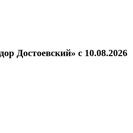
ронов
А.С.Попов
Виссарион Белинский
Все теплоходы
ор Достоевский» с 10.08.2026