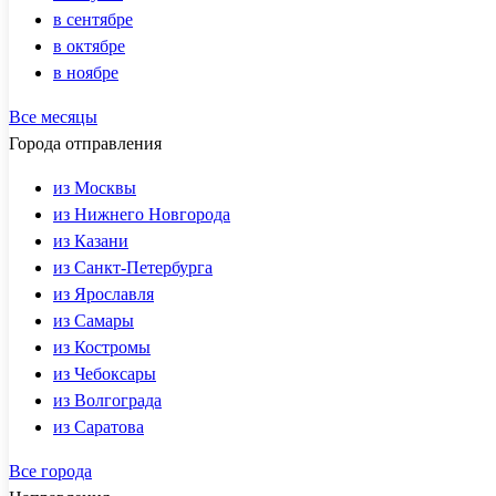
в сентябре
в октябре
в ноябре
Все месяцы
Города отправления
из Москвы
из Нижнего Новгорода
из Казани
из Санкт-Петербурга
из Ярославля
из Самары
из Костромы
из Чебоксары
из Волгограда
из Саратова
Все города