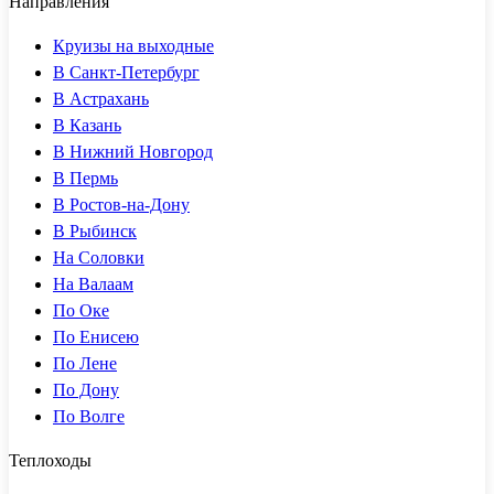
Направления
Круизы на выходные
В Санкт-Петербург
В Астрахань
В Казань
В Нижний Новгород
В Пермь
В Ростов-на-Дону
В Рыбинск
На Соловки
На Валаам
По Оке
По Енисею
По Лене
По Дону
По Волге
Теплоходы