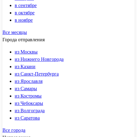
в сентябре
в октябре
в ноябре
Все месяцы
Города отправления
из Москвы
из Нижнего Новгорода
из Казани
из Санкт-Петербурга
из Ярославля
из Самары
из Костромы
из Чебоксары
из Волгограда
из Саратова
Все города