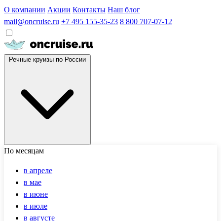
О компании
Акции
Контакты
Наш блог
mail@oncruise.ru
+7 495 155-35-23
8 800 707-07-12
Речные круизы по России
По месяцам
в апреле
в мае
в июне
в июле
в августе