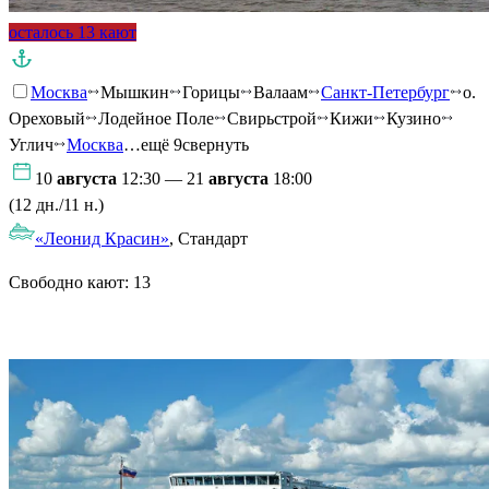
осталось 13 кают
Москва
Мышкин
Горицы
Валаам
Санкт-Петербург
о.
Ореховый
Лодейное Поле
Свирьстрой
Кижи
Кузино
Углич
Москва
…ещё 9
свернуть
10
августа
12:30 — 21
августа
18:00
(12 дн./11 н.)
«Леонид Красин»
, Стандарт
Свободно кают:
13
Подробнее о круизе