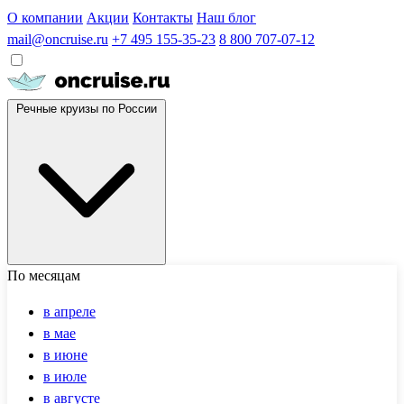
О компании
Акции
Контакты
Наш блог
mail@oncruise.ru
+7 495 155-35-23
8 800 707-07-12
Речные круизы по России
По месяцам
в апреле
в мае
в июне
в июле
в августе