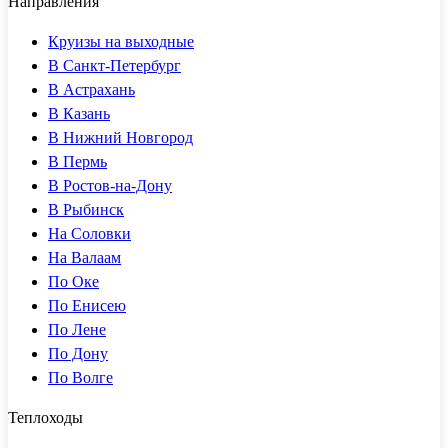
Направления
Круизы на выходные
В Санкт-Петербург
В Астрахань
В Казань
В Нижний Новгород
В Пермь
В Ростов-на-Дону
В Рыбинск
На Соловки
На Валаам
По Оке
По Енисею
По Лене
По Дону
По Волге
Теплоходы