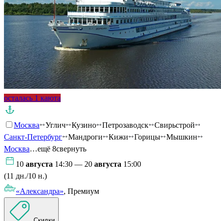
осталась 1 каюта
Москва
Углич
Кузино
Петрозаводск
Свирьстрой
Санкт-Петербург
Мандроги
Кижи
Горицы
Мышкин
Москва
…ещё 8
свернуть
10
августа
14:30 — 20
августа
15:00
(11 дн./10 н.)
«Александра»
, Премиум
Скидки