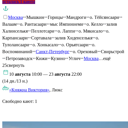
осталась 1 каюта
Москва
Мышкин
Горицы
Мандроги
о. Тёйсянсаари
Валаам
о. Рантасаари
мыс Импиниеми
о. Келло
залив
Халинселькя
Пеллотсари
о. Лаппи
о. Мякисало
о.
Карпансаари
Сортавала
залив Хиденселькя
о.
Тулолансаари
о. Хонкасало
о. Орьятсаари
о.
Воспоминаний
Санкт-Петербург
о. Ореховый
Свирьстрой
Петрозаводск
Кижи
Кузино
Углич
Москва
…ещё
25
свернуть
10
августа
10:00 — 23
августа
22:00
(14 дн./13 н.)
«Княжна Виктория»
, Люкс
Свободно кают:
1
Подробнее о круизе