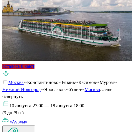
осталось 8 кают
Москва
Константиново
Рязань
Касимов
Муром
Нижний Новгород
Ярославль
Углич
Москва
…ещё
6
свернуть
10
августа
23:00 — 18
августа
18:00
(9 дн./8 н.)
«Аурум»