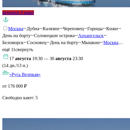
осталось 5 кают
Москва
Дубна
Калязин
Череповец
Горицы
Кижи
День на борту
Соловецкие острова
Архангельск
Беломорск
Сосновец
День на борту
Мышкин
Москва
…
ещё 11
свернуть
17
августа
19:30 — 30
августа
23:30
(14 дн./13 н.)
«Русь Великая»
от 176 000 ₽
Свободно кают:
5
Подробнее о круизе