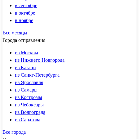
в сентябре
в октябре
в ноябре
Все месяцы
Города отправления
из Москвы
из Нижнего Новгорода
из Казани
из Санкт-Петербурга
из Ярославля
из Самары
из Костромы
из Чебоксары
из Волгограда
из Саратова
Все города