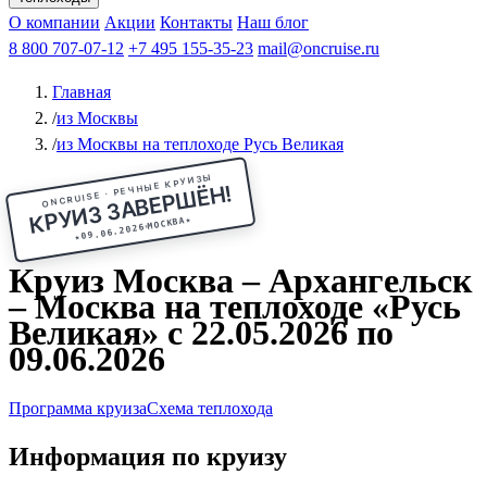
Чебоксары
Казань
Афанасий Никитин
О компании
В Нижний Новгород
из Волгограда
Акции
Октябрьская революция
Контакты
из Саратова
В Пермь
Наш блог
В Ростов-на-Дону
Все города
Константин
В
Рыбинск
Федин
8 800 707-07-12
Александр Свешников
На Соловки
+7 495 155-35-23
На Валаам
Иван
По Оке
mail@oncruise.ru
По Енисею
По Лене
По
Дону
Кулибин
По Волге
Кронштадт
Алдан
Павел
Главная
Миронов
А.С.Попов
Виссарион Белинский
Все теплоходы
/
из Москвы
/
из Москвы на теплоходе Русь Великая
ONCRUISE · РЕЧНЫЕ КРУИЗЫ
КРУИЗ ЗАВЕРШЁН!
★
МОСКВА
09.06.2026
★
Круиз Москва – Архангельск
– Москва на теплоходе «Русь
Великая» с 22.05.2026 по
09.06.2026
Программа круиза
Схема теплохода
Информация по круизу