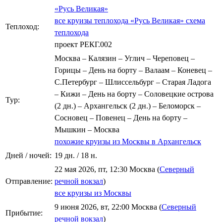
«Русь Великая»
все круизы теплохода «Русь Великая»
схема
Теплоход:
теплохода
проект РЕКГ.002
Москва – Калязин – Углич – Череповец –
Горицы – День на борту – Валаам – Коневец –
С.Петербург – Шлиссельбург – Старая Ладога
– Кижи – День на борту – Соловецкие острова
Тур:
(2 дн.) – Архангельск (2 дн.) – Беломорск –
Сосновец – Повенец – День на борту –
Мышкин – Москва
похожие круизы из Москвы в Архангельск
Дней / ночей:
19 дн. / 18 н.
22 мая 2026, пт, 12:30 Москва (
Северный
Отправление:
речной вокзал
)
все круизы из Москвы
9 июня 2026, вт, 22:00 Москва (
Северный
Прибытие:
речной вокзал
)