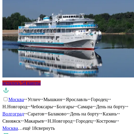
осталось 54 каюты
Москва
Углич
Мышкин
Ярославль
Городец
Н.Новгород
Чебоксары
Болгары
Самара
День на борту
Волгоград
Саратов
Балаково
День на борту
Казань
Свияжск
Макарьев
Н.Новгород
Городец
Кострома
Москва
…ещё 18
свернуть