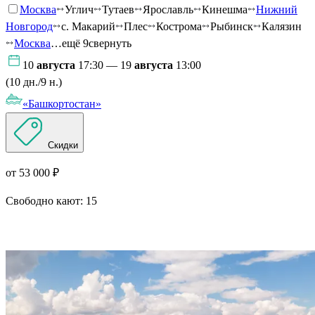
Москва
Углич
Тутаев
Ярославль
Кинешма
Нижний
Новгород
с. Макарий
Плес
Кострома
Рыбинск
Калязин
Москва
…ещё 9
свернуть
10
августа
17:30 — 19
августа
13:00
(10 дн./9 н.)
«Башкортостан»
Скидки
от 53 000 ₽
Свободно кают:
15
Подробнее о круизе