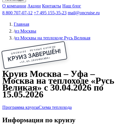
Чебоксары
Казань
Афанасий Никитин
О компании
В Нижний Новгород
из Волгограда
Акции
Октябрьская революция
Контакты
из Саратова
В Пермь
Наш блог
В Ростов-на-Дону
Все города
Константин
В
Рыбинск
Федин
8 800 707-07-12
Александр Свешников
На Соловки
+7 495 155-35-23
На Валаам
Иван
По Оке
mail@oncruise.ru
По Енисею
По Лене
По
Дону
Кулибин
По Волге
Кронштадт
Алдан
Павел
Главная
Миронов
А.С.Попов
Виссарион Белинский
Все теплоходы
/
из Москвы
/
из Москвы на теплоходе Русь Великая
ONCRUISE · РЕЧНЫЕ КРУИЗЫ
КРУИЗ ЗАВЕРШЁН!
★
МОСКВА
15.05.2026
★
Круиз Москва – Уфа –
Москва на теплоходе «Русь
Великая» с 30.04.2026 по
15.05.2026
Программа круиза
Схема теплохода
Информация по круизу