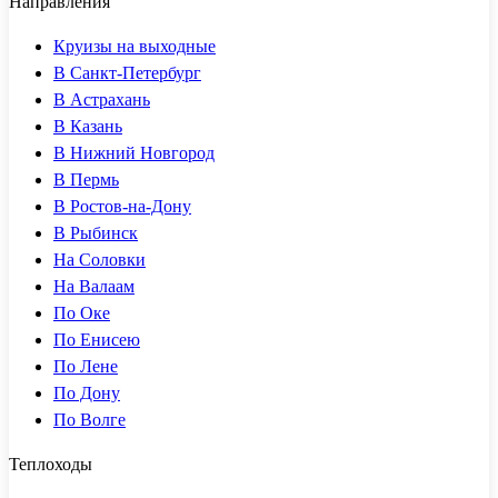
Направления
Круизы на выходные
В Санкт-Петербург
В Астрахань
В Казань
В Нижний Новгород
В Пермь
В Ростов-на-Дону
В Рыбинск
На Соловки
На Валаам
По Оке
По Енисею
По Лене
По Дону
По Волге
Теплоходы