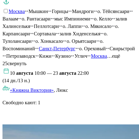
Москва
Мышкин
Горицы
Мандроги
о. Тёйсянсаари
Валаам
о. Рантасаари
мыс Импиниеми
о. Келло
залив
Халинселькя
Пеллотсари
о. Лаппи
о. Мякисало
о.
Карпансаари
Сортавала
залив Хиденселькя
о.
Тулолансаари
о. Хонкасало
о. Орьятсаари
о.
Воспоминаний
Санкт-Петербург
о. Ореховый
Свирьстрой
Петрозаводск
Кижи
Кузино
Углич
Москва
…ещё
25
свернуть
10
августа
10:00 — 23
августа
22:00
(14 дн./13 н.)
«Княжна Виктория»
, Люкс
Свободно кают:
1
Подробнее о круизе