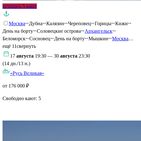
осталось 5 кают
Москва
Дубна
Калязин
Череповец
Горицы
Кижи
День на борту
Соловецкие острова
Архангельск
Беломорск
Сосновец
День на борту
Мышкин
Москва
…
ещё 11
свернуть
17
августа
19:30 — 30
августа
23:30
(14 дн./13 н.)
«Русь Великая»
от 176 000 ₽
Свободно кают:
5
Подробнее о круизе