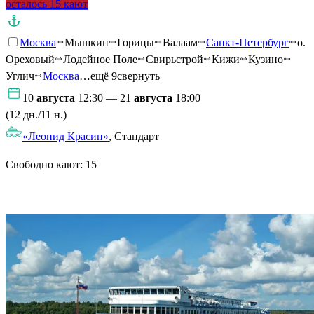
осталось 15 кают
Москва
Мышкин
Горицы
Валаам
Санкт-Петербург
о.
Ореховый
Лодейное Поле
Свирьстрой
Кижи
Кузино
Углич
Москва
…ещё 9
свернуть
10
августа
12:30 — 21
августа
18:00
(12 дн./11 н.)
«Леонид Красин»
, Стандарт
Свободно кают:
15
Подробнее о круизе