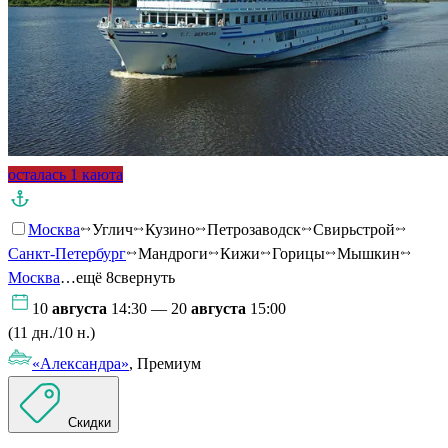
осталась 1 каюта
Москва
Углич
Кузино
Петрозаводск
Свирьстрой
Санкт-Петербург
Мандроги
Кижи
Горицы
Мышкин
Москва
…ещё 8
свернуть
10
августа
14:30 — 20
августа
15:00
(11 дн./10 н.)
«Александра»
, Премиум
Скидки