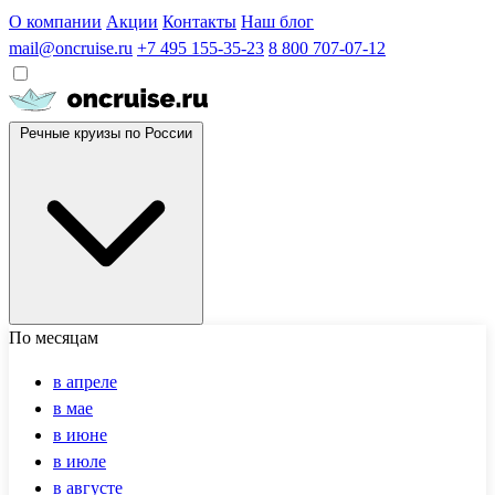
О компании
Акции
Контакты
Наш блог
mail@oncruise.ru
+7 495 155-35-23
8 800 707-07-12
Речные круизы по России
По месяцам
в апреле
в мае
в июне
в июле
в августе