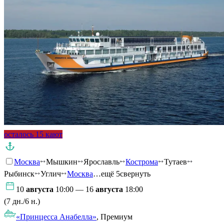
осталось 15 кают
Москва
Мышкин
Ярославль
Кострома
Тутаев
Рыбинск
Углич
Москва
…ещё 5
свернуть
10
августа
10:00 — 16
августа
18:00
(7 дн./6 н.)
«Принцесса Анабелла»
, Премиум