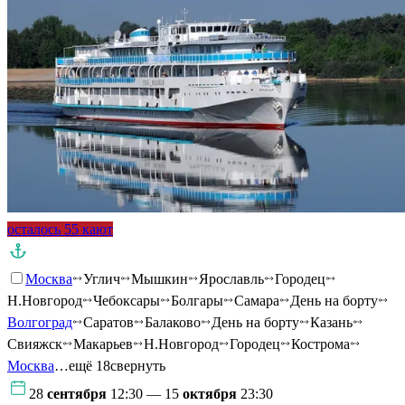
осталось 55 кают
Москва
Углич
Мышкин
Ярославль
Городец
Н.Новгород
Чебоксары
Болгары
Самара
День на борту
Волгоград
Саратов
Балаково
День на борту
Казань
Свияжск
Макарьев
Н.Новгород
Городец
Кострома
Москва
…ещё 18
свернуть
28
сентября
12:30 — 15
октября
23:30