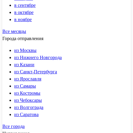
в сентябре
в октябре
в ноябре
Все месяцы
Города отправления
из Москвы
из Нижнего Новгорода
из Казани
из Санкт-Петербурга
из Ярославля
из Самары
из Костромы
из Чебоксары
из Волгограда
из Саратова
Все города