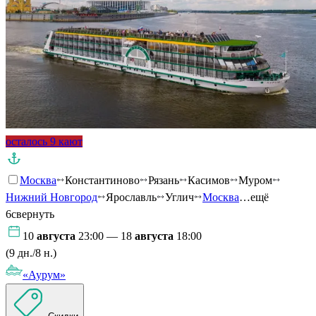
осталось 9 кают
Москва
Константиново
Рязань
Касимов
Муром
Нижний Новгород
Ярославль
Углич
Москва
…ещё
6
свернуть
10
августа
23:00 — 18
августа
18:00
(9 дн./8 н.)
«Аурум»