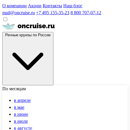
О компании
Акции
Контакты
Наш блог
mail@oncruise.ru
+7 495 155-35-23
8 800 707-07-12
Речные круизы по России
По месяцам
в апреле
в мае
в июне
в июле
в августе