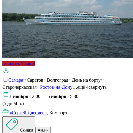
осталось 7 кают
Самара
Саратов
Волгоград
День на борту
Старочеркасская
Ростов-на-Дону
…ещё 4
свернуть
1
ноября
12:00 — 5
ноября
15:30
(5 дн./4 н.)
«Сергей Дягилев»
, Комфорт
Скидки
Акции