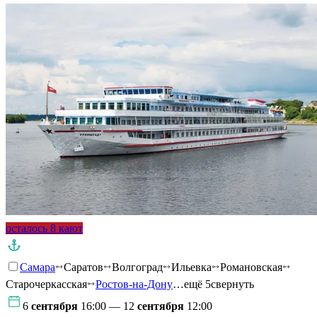
осталось 8 кают
Самара
Саратов
Волгоград
Ильевка
Романовская
Старочеркасская
Ростов-на-Дону
…ещё 5
свернуть
6
сентября
16:00 — 12
сентября
12:00