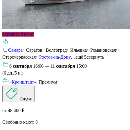
осталось 8 кают
Самара
Саратов
Волгоград
Ильевка
Романовская
Старочеркасская
Ростов-на-Дону
…ещё 5
свернуть
6
сентября
16:00 — 11
сентября
15:00
(6 дн./5 н.)
«Кронштадт»
, Премиум
Скидки
от 48 400 ₽
Свободно кают:
8