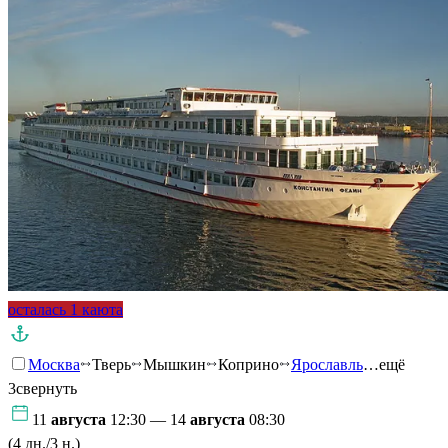
осталась 1 каюта
Москва
Тверь
Мышкин
Коприно
Ярославль
…ещё
3
свернуть
11
августа
12:30 — 14
августа
08:30
(4 дн./3 н.)