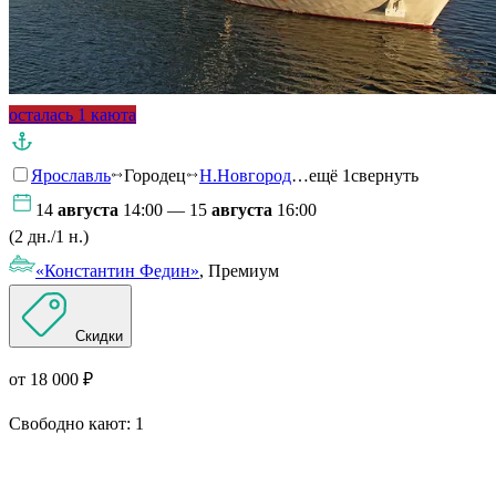
осталась 1 каюта
Ярославль
Городец
Н.Новгород
…ещё 1
свернуть
14
августа
14:00 — 15
августа
16:00
(2 дн./1 н.)
«Константин Федин»
, Премиум
Скидки
от 18 000 ₽
Свободно кают:
1
Подробнее о круизе