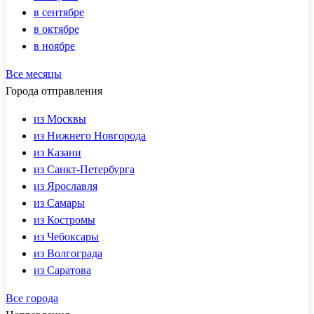
в сентябре
в октябре
в ноябре
Все месяцы
Города отправления
из Москвы
из Нижнего Новгорода
из Казани
из Санкт-Петербурга
из Ярославля
из Самары
из Костромы
из Чебоксары
из Волгограда
из Саратова
Все города