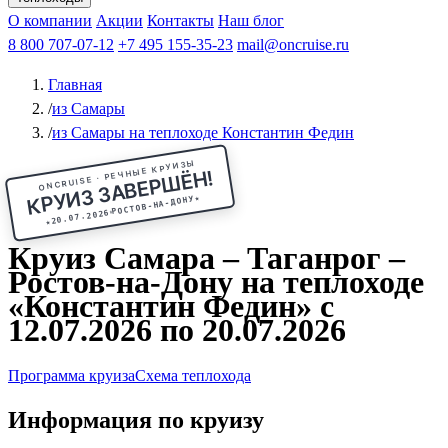
Чебоксары
Казань
Афанасий Никитин
О компании
В Нижний Новгород
из Волгограда
Акции
Октябрьская революция
Контакты
из Саратова
В Пермь
Наш блог
В Ростов-на-Дону
Все города
Константин
В
Рыбинск
Федин
8 800 707-07-12
Александр Свешников
На Соловки
+7 495 155-35-23
На Валаам
Иван
По Оке
mail@oncruise.ru
По Енисею
По Лене
По
Дону
Кулибин
По Волге
Кронштадт
Алдан
Павел
Главная
Миронов
А.С.Попов
Виссарион Белинский
Все теплоходы
/
из Самары
/
из Самары на теплоходе Константин Федин
ONCRUISE · РЕЧНЫЕ КРУИЗЫ
КРУИЗ ЗАВЕРШЁН!
★
РОСТОВ-НА-ДОНУ
20.07.2026
★
Круиз Самара – Таганрог –
Ростов-на-Дону на теплоходе
«Константин Федин» с
12.07.2026 по 20.07.2026
Программа круиза
Схема теплохода
Информация по круизу