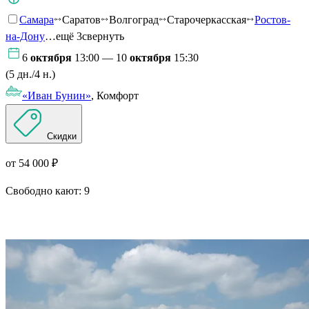
Самара
Саратов
Волгоград
Старочеркасская
Ростов-
на-Дону
…ещё 3
свернуть
6
октября
13:00 — 10
октября
15:30
(5 дн./4 н.)
«Иван Бунин»
, Комфорт
Скидки
от 54 000 ₽
Свободно кают:
9
Подробнее о круизе