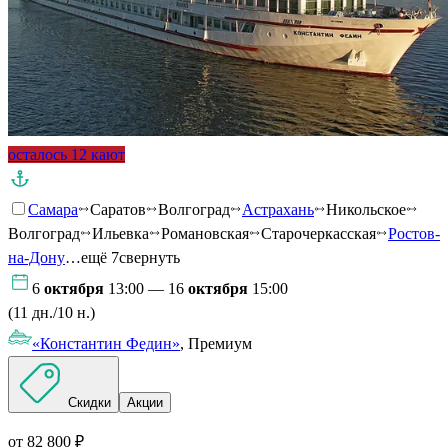
осталось 12 кают
Самара
Саратов
Волгоград
Астрахань
Никольское
Волгоград
Ильевка
Романовская
Старочеркасская
Ростов-
на-Дону
…ещё 7
свернуть
6
октября
13:00 — 16
октября
15:00
(11 дн./10 н.)
«Константин Федин»
, Премиум
Скидки
Акции
от 82 800 ₽