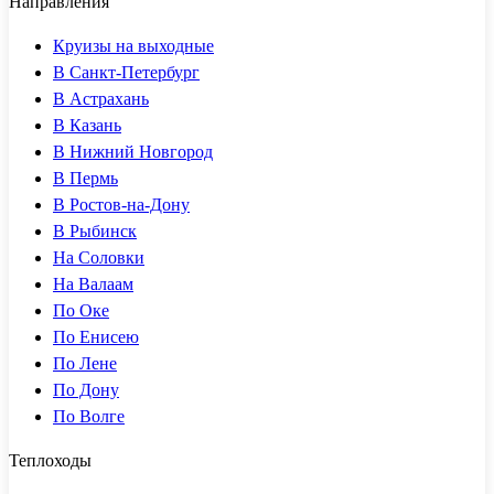
Направления
Круизы на выходные
В Санкт-Петербург
В Астрахань
В Казань
В Нижний Новгород
В Пермь
В Ростов-на-Дону
В Рыбинск
На Соловки
На Валаам
По Оке
По Енисею
По Лене
По Дону
По Волге
Теплоходы