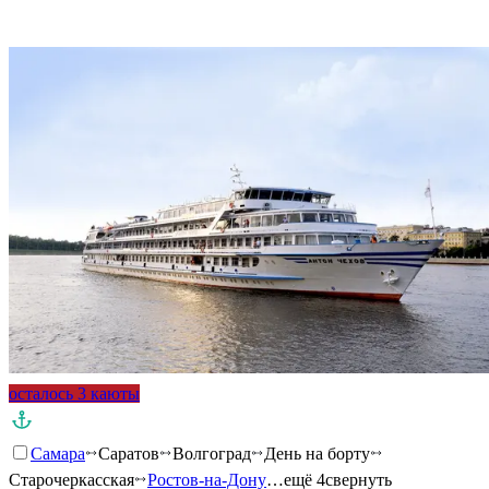
Подробнее о круизе
осталось 3 каюты
Самара
Саратов
Волгоград
День на борту
Старочеркасская
Ростов-на-Дону
…ещё 4
свернуть