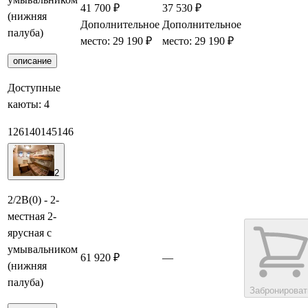
41 700 ₽
37 530 ₽
(нижняя
Дополнительное
Дополнительное
Забронир
палуба)
место: 29 190 ₽
место: 29 190 ₽
описание
Доступные
каюты:
4
126
140
145
146
2
2/2В(0) - 2-
местная 2-
ярусная с
умывальником
61 920 ₽
—
(нижняя
палуба)
Забронироват