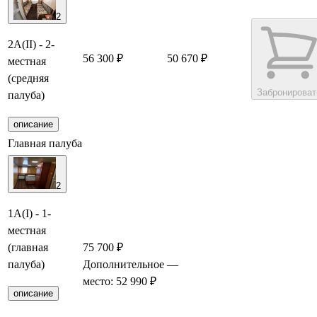
2
2А(II) - 2-
56 300 ₽
50 670 ₽
местная
(средняя
Забронироват
палуба)
описание
Главная палуба
2
1А(I) - 1-
местная
(главная
75 700 ₽
палуба)
Дополнительное
—
Забронир
место: 52 990 ₽
описание