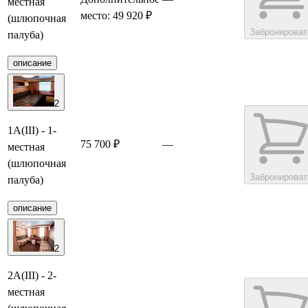
местная
место: 49 920 ₽
(шлюпочная
Забронироват
палуба)
описание
2
1А(III) - 1-
75 700 ₽
—
местная
(шлюпочная
Забронироват
палуба)
описание
2
2А(III) - 2-
местная