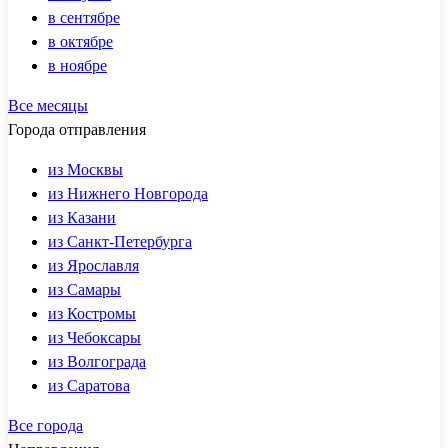
в сентябре
в октябре
в ноябре
Все месяцы
Города отправления
из Москвы
из Нижнего Новгорода
из Казани
из Санкт-Петербурга
из Ярославля
из Самары
из Костромы
из Чебоксары
из Волгограда
из Саратова
Все города