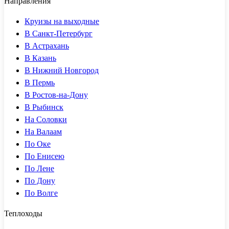
Направления
Круизы на выходные
В Санкт-Петербург
В Астрахань
В Казань
В Нижний Новгород
В Пермь
В Ростов-на-Дону
В Рыбинск
На Соловки
На Валаам
По Оке
По Енисею
По Лене
По Дону
По Волге
Теплоходы