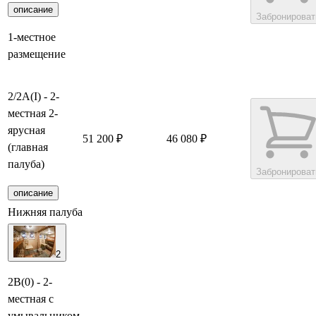
описание
Забронироват
1-местное
размещение
2/2А(I) - 2-
местная 2-
ярусная
51 200 ₽
46 080 ₽
(главная
палуба)
Забронироват
описание
Нижняя палуба
2
2В(0) - 2-
местная с
умывальником