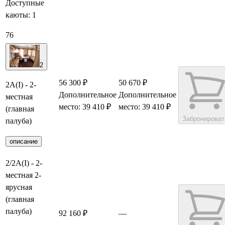
Доступные
каюты:
1
76
2
56 300 ₽
50 670 ₽
2А(I) - 2-
Дополнительное
Дополнительное
местная
место: 39 410 ₽
место: 39 410 ₽
(главная
Забронироват
палуба)
описание
2/2А(I) - 2-
местная 2-
ярусная
(главная
палуба)
92 160 ₽
—