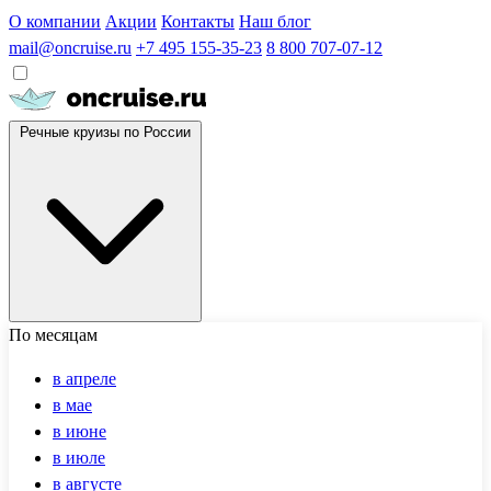
О компании
Акции
Контакты
Наш блог
mail@oncruise.ru
+7 495 155-35-23
8 800 707-07-12
Речные круизы по России
По месяцам
в апреле
в мае
в июне
в июле
в августе