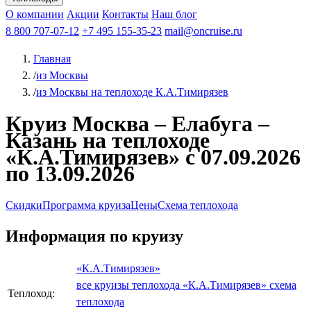
Чебоксары
Казань
Афанасий Никитин
О компании
В Нижний Новгород
из Волгограда
Акции
Октябрьская революция
Контакты
из Саратова
В Пермь
Наш блог
В Ростов-на-Дону
Все города
Константин
В
Рыбинск
Федин
8 800 707-07-12
Александр Свешников
На Соловки
+7 495 155-35-23
На Валаам
Иван
По Оке
mail@oncruise.ru
По Енисею
По Лене
По
Дону
Кулибин
По Волге
Кронштадт
Алдан
Павел
Главная
Миронов
А.С.Попов
Виссарион Белинский
Все теплоходы
/
из Москвы
/
из Москвы на теплоходе К.А.Тимирязев
Круиз Москва – Елабуга –
Казань на теплоходе
«К.А.Тимирязев» с 07.09.2026
по 13.09.2026
Скидки
Программа круиза
Цены
Схема теплохода
Информация по круизу
«К.А.Тимирязев»
все круизы теплохода «К.А.Тимирязев»
схема
Теплоход:
теплохода