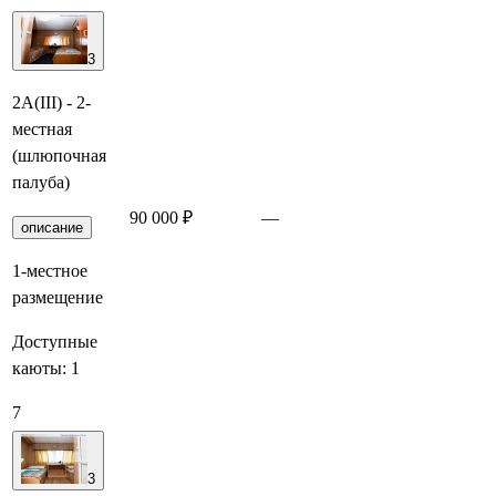
3
2А(III) - 2-
местная
(шлюпочная
палуба)
90 000 ₽
—
Забронировать
описание
1-местное
размещение
Доступные
каюты:
1
7
3