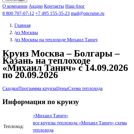
Чебоксары
Казань
Афанасий Никитин
О компании
В Нижний Новгород
из Волгограда
Акции
Октябрьская революция
Контакты
из Саратова
В Пермь
Наш блог
В Ростов-на-Дону
Все города
Константин
В
Рыбинск
Федин
8 800 707-07-12
Александр Свешников
На Соловки
+7 495 155-35-23
На Валаам
Иван
По Оке
mail@oncruise.ru
По Енисею
По Лене
По
Дону
Кулибин
По Волге
Кронштадт
Алдан
Павел
Главная
Миронов
А.С.Попов
Виссарион Белинский
Все теплоходы
/
из Москвы
/
из Москвы на теплоходе Михаил Танич
Круиз Москва – Болгары –
Казань на теплоходе
«Михаил Танич» с 14.09.2026
по 20.09.2026
Скидки
Программа круиза
Цены
Схема теплохода
Информация по круизу
«Михаил Танич»
все круизы теплохода «Михаил Танич»
схема
Теплоход:
теплохода