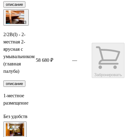
описание
3
2/2В(I) - 2-
местная 2-
ярусная с
умывальником
58 680 ₽
—
(главная
палуба)
Забронировать
описание
1-местное
размещение
Без удобств