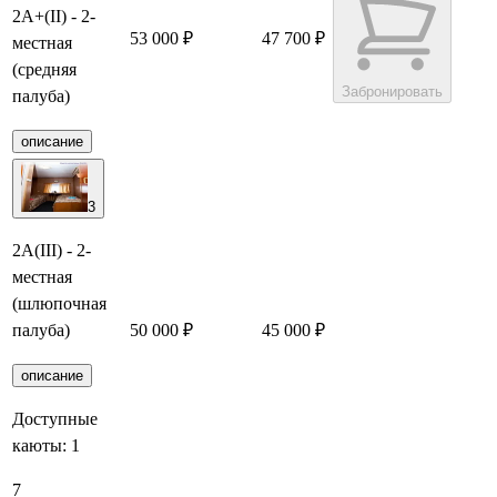
2А+(II) - 2-
53 000 ₽
47 700 ₽
местная
(средняя
Забронировать
палуба)
описание
3
2А(III) - 2-
местная
(шлюпочная
палуба)
50 000 ₽
45 000 ₽
Забронировать
описание
Доступные
каюты:
1
7