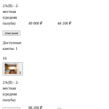
2А(II) - 2-
местная
(средняя
палуба)
49 000 ₽
44 100 ₽
Забронировать
описание
Доступные
каюты:
1
16
3
2А(II) - 2-
местная
(средняя
палуба)
88 200 ₽
—
Забронировать