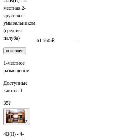
2/2В(II) - 2-
местная 2-
ярусная с
умывальником
(средняя
палуба)
61 560 ₽
—
Забронировать
описание
1-местное
размещение
Доступные
каюты:
1
35
?
2
4В(II) - 4-