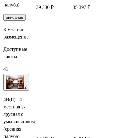
палуба)
39 330 ₽
35 397 ₽
Забронировать
описание
3-местное
размещение
Доступные
каюты:
1
41
2
4В(II) - 4-
местная 2-
ярусная с
умывальником
(средняя
палуба)