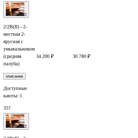
3
2/2В(II) - 2-
местная 2-
ярусная с
умывальником
(средняя
34 200 ₽
30 780 ₽
Забронировать
палуба)
описание
Доступные
каюты:
1
35
?
3