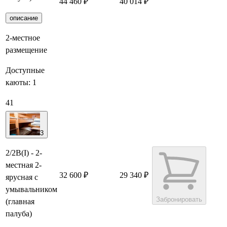
44 460 ₽
40 014 ₽
Забронировать
описание
2-местное
размещение
Доступные
каюты:
1
41
3
2/2В(I) - 2-
местная 2-
32 600 ₽
29 340 ₽
ярусная с
умывальником
Забронировать
(главная
палуба)