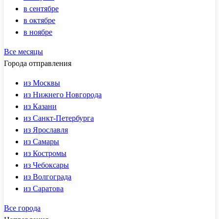
в сентябре
в октябре
в ноябре
Все месяцы
Города отправления
из Москвы
из Нижнего Новгорода
из Казани
из Санкт-Петербурга
из Ярославля
из Самары
из Костромы
из Чебоксары
из Волгограда
из Саратова
Все города