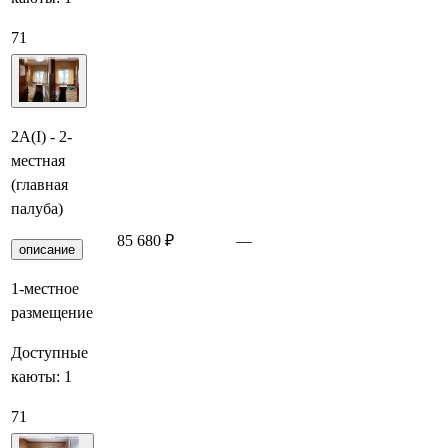
71
2А(I) - 2-
местная
(главная
палуба)
85 680 ₽
—
Забронировать
описание
1-местное
размещение
Доступные
каюты:
1
71