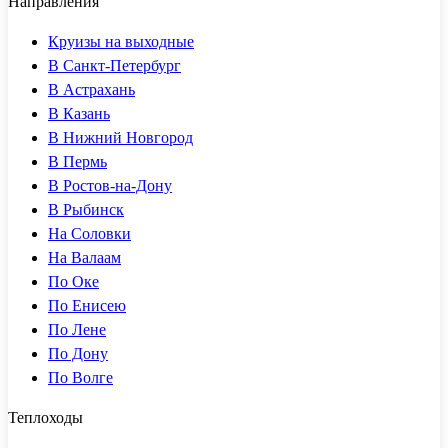
Направления
Круизы на выходные
В Санкт-Петербург
В Астрахань
В Казань
В Нижний Новгород
В Пермь
В Ростов-на-Дону
В Рыбинск
На Соловки
На Валаам
По Оке
По Енисею
По Лене
По Дону
По Волге
Теплоходы