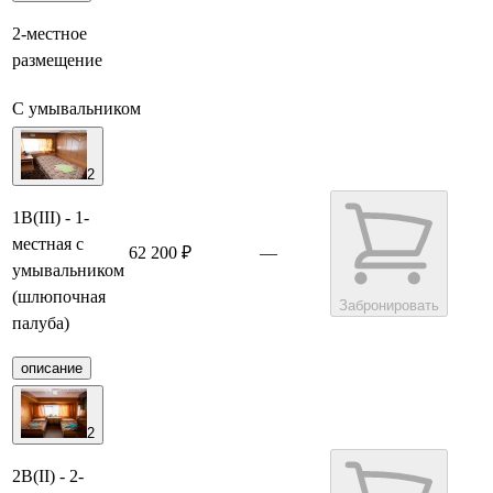
2-местное
размещение
С умывальником
2
1В(III) - 1-
местная с
62 200 ₽
—
умывальником
(шлюпочная
Забронировать
палуба)
описание
2
2В(II) - 2-