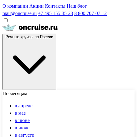
О компании
Акции
Контакты
Наш блог
mail@oncruise.ru
+7 495 155-35-23
8 800 707-07-12
Речные круизы по России
По месяцам
в апреле
в мае
в июне
в июле
в августе