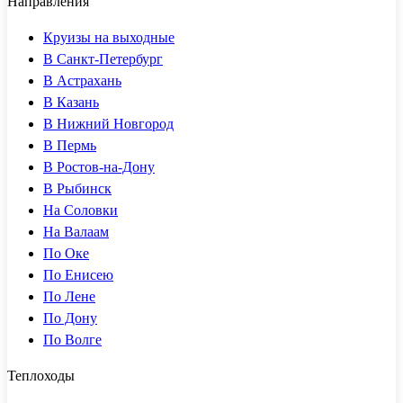
Направления
Круизы на выходные
В Санкт-Петербург
В Астрахань
В Казань
В Нижний Новгород
В Пермь
В Ростов-на-Дону
В Рыбинск
На Соловки
На Валаам
По Оке
По Енисею
По Лене
По Дону
По Волге
Теплоходы