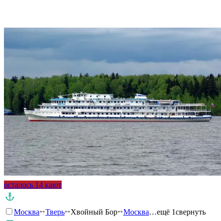
Подробнее о круизе
осталось 14 кают
Москва
Тверь
Хвойный Бор
Москва
…ещё 1
свернуть