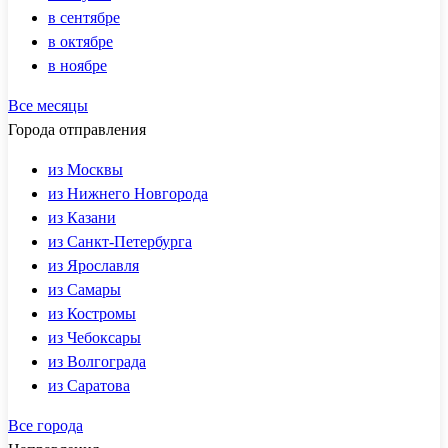
в сентябре
в октябре
в ноябре
Все месяцы
Города отправления
из Москвы
из Нижнего Новгорода
из Казани
из Санкт-Петербурга
из Ярославля
из Самары
из Костромы
из Чебоксары
из Волгограда
из Саратова
Все города