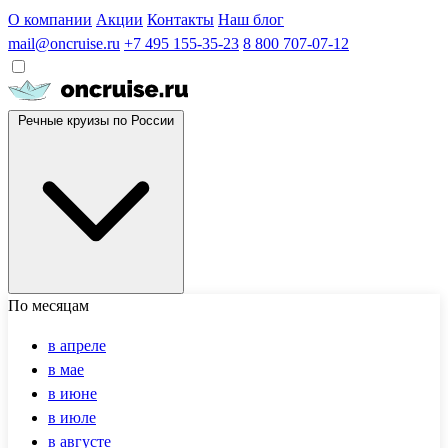
О компании
Акции
Контакты
Наш блог
mail@oncruise.ru
+7 495 155-35-23
8 800 707-07-12
Речные круизы по России
По месяцам
в апреле
в мае
в июне
в июле
в августе