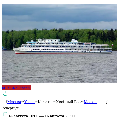
осталось 5 кают
Москва
Углич
Калязин
Хвойный Бор
Москва
…ещё
2
свернуть
14
августа
10:00 — 16
августа
23:00