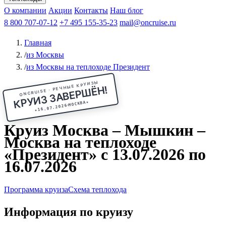
Чебоксары
Казань
Афанасий Никитин
О компании
В Нижний Новгород
из Волгограда
Акции
Октябрьская революция
Контакты
из Саратова
В Пермь
Наш блог
В Ростов-на-Дону
Все города
Константин
В
Рыбинск
Федин
8 800 707-07-12
Александр Свешников
На Соловки
+7 495 155-35-23
На Валаам
Иван
По Оке
mail@oncruise.ru
По Енисею
По Лене
По
Дону
Кулибин
По Волге
Кронштадт
Алдан
Павел
Главная
Миронов
А.С.Попов
Виссарион Белинский
Все теплоходы
/
из Москвы
/
из Москвы на теплоходе Президент
ONCRUISE · РЕЧНЫЕ КРУИЗЫ
КРУИЗ ЗАВЕРШЁН!
★
МОСКВА
16.07.2026
★
Круиз Москва – Мышкин –
Москва на теплоходе
«Президент» с 13.07.2026 по
16.07.2026
Программа круиза
Схема теплохода
Информация по круизу