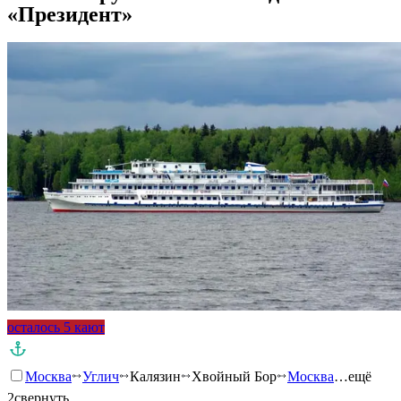
«Президент»
осталось 5 кают
Москва
Углич
Калязин
Хвойный Бор
Москва
…ещё
2
свернуть