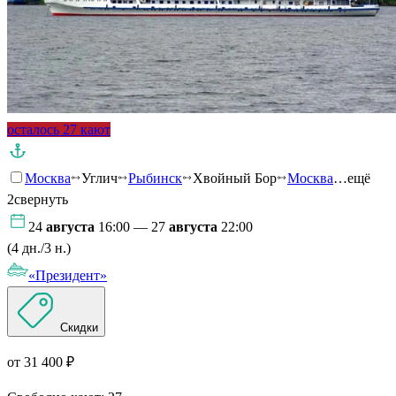
осталось 27 кают
Москва
Углич
Рыбинск
Хвойный Бор
Москва
…ещё
2
свернуть
24
августа
16:00 — 27
августа
22:00
(4 дн./3 н.)
«Президент»
Скидки
от 31 400 ₽