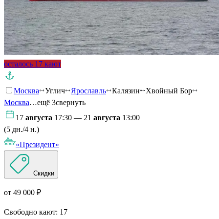
осталось 17 кают
Москва
Углич
Ярославль
Калязин
Хвойный Бор
Москва
…ещё 3
свернуть
17
августа
17:30 — 21
августа
13:00
(5 дн./4 н.)
«Президент»
Скидки
от 49 000 ₽
Свободно кают:
17