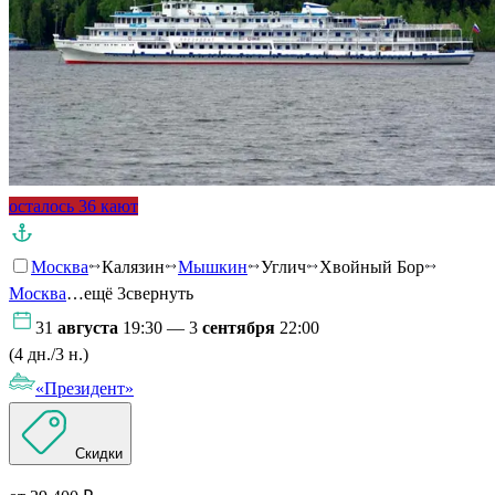
осталось 36 кают
Москва
Калязин
Мышкин
Углич
Хвойный Бор
Москва
…ещё 3
свернуть
31
августа
19:30 — 3
сентября
22:00
(4 дн./3 н.)
«Президент»
Скидки