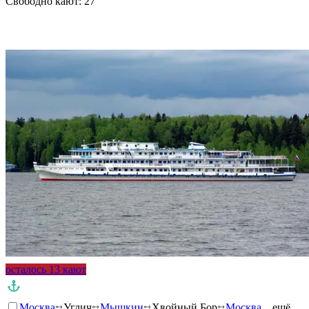
Свободно кают:
27
Подробнее о круизе
осталось 13 кают
Москва
Углич
Мышкин
Хвойный Бор
Москва
…ещё