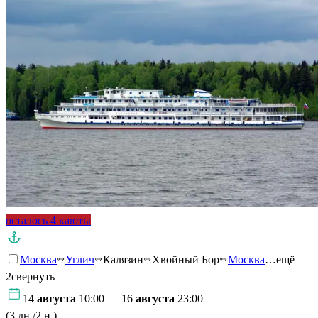
осталось 4 каюты
Москва
Углич
Калязин
Хвойный Бор
Москва
…ещё
2
свернуть
14
августа
10:00 — 16
августа
23:00
(3 дн./2 н.)