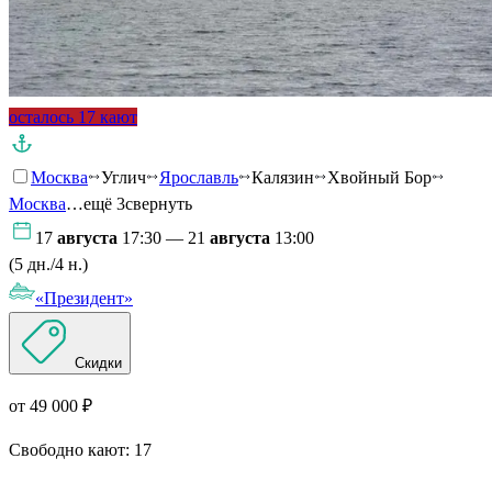
осталось 17 кают
Москва
Углич
Ярославль
Калязин
Хвойный Бор
Москва
…ещё 3
свернуть
17
августа
17:30 — 21
августа
13:00
(5 дн./4 н.)
«Президент»
Скидки
от 49 000 ₽
Свободно кают:
17