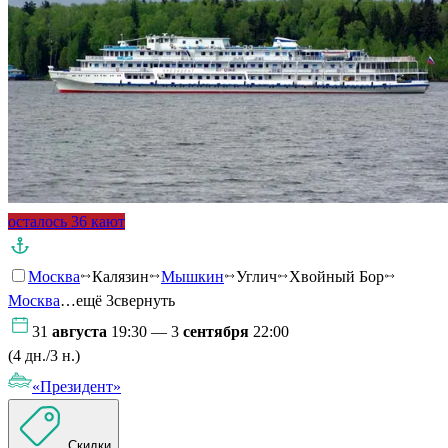
осталось 36 кают
Москва
Калязин
Мышкин
Углич
Хвойный Бор
Москва
…ещё 3
свернуть
31
августа
19:30 — 3
сентября
22:00
(4 дн./3 н.)
«Президент»
Скидки