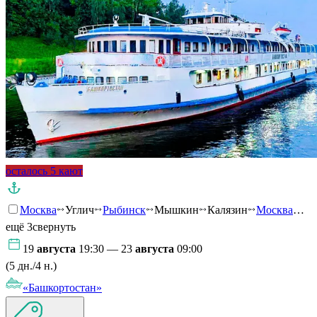
осталось 5 кают
Москва
Углич
Рыбинск
Мышкин
Калязин
Москва
…
ещё 3
свернуть
19
августа
19:30 — 23
августа
09:00
(5 дн./4 н.)
«Башкортостан»