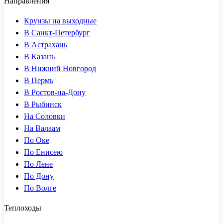
Направления
Круизы на выходные
В Санкт-Петербург
В Астрахань
В Казань
В Нижний Новгород
В Пермь
В Ростов-на-Дону
В Рыбинск
На Соловки
На Валаам
По Оке
По Енисею
По Лене
По Дону
По Волге
Теплоходы