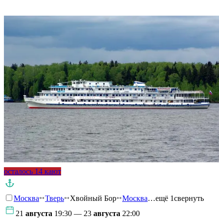
Подробнее о круизе
осталось 14 кают
Москва
Тверь
Хвойный Бор
Москва
…ещё 1
свернуть
21
августа
19:30 — 23
августа
22:00