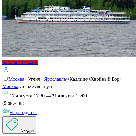
осталось 17 кают
Москва
Углич
Ярославль
Калязин
Хвойный Бор
Москва
…ещё 3
свернуть
17
августа
17:30 — 21
августа
13:00
(5 дн./4 н.)
«Президент»
Скидки