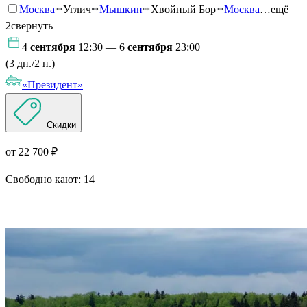
Москва
Углич
Мышкин
Хвойный Бор
Москва
…ещё
2
свернуть
4
сентября
12:30 — 6
сентября
23:00
(3 дн./2 н.)
«Президент»
Скидки
от 22 700 ₽
Свободно кают:
14
Подробнее о круизе