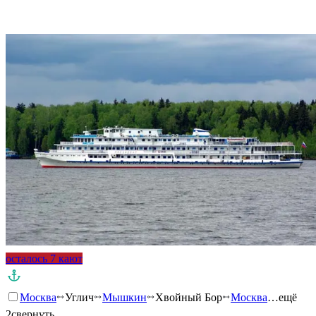
Подробнее о круизе
осталось 7 кают
Москва
Углич
Мышкин
Хвойный Бор
Москва
…ещё
2
свернуть