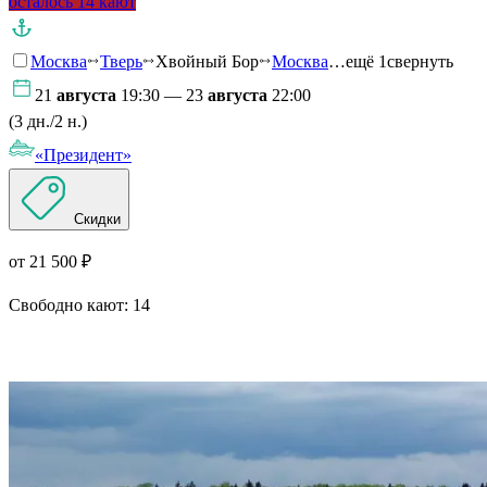
осталось 14 кают
Москва
Тверь
Хвойный Бор
Москва
…ещё 1
свернуть
21
августа
19:30 — 23
августа
22:00
(3 дн./2 н.)
«Президент»
Скидки
от 21 500 ₽
Свободно кают:
14
Подробнее о круизе