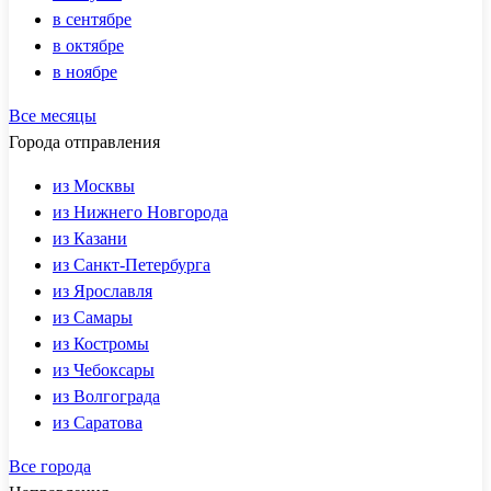
в сентябре
в октябре
в ноябре
Все месяцы
Города отправления
из Москвы
из Нижнего Новгорода
из Казани
из Санкт-Петербурга
из Ярославля
из Самары
из Костромы
из Чебоксары
из Волгограда
из Саратова
Все города