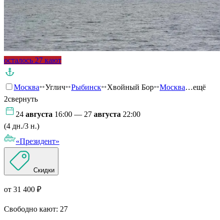
осталось 27 кают
Москва
Углич
Рыбинск
Хвойный Бор
Москва
…ещё
2
свернуть
24
августа
16:00 — 27
августа
22:00
(4 дн./3 н.)
«Президент»
Скидки
от 31 400 ₽
Свободно кают:
27