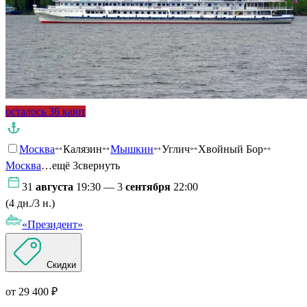
осталось 36 кают
Москва
Калязин
Мышкин
Углич
Хвойный Бор
Москва
…ещё 3
свернуть
31
августа
19:30 — 3
сентября
22:00
(4 дн./3 н.)
«Президент»
Скидки
от 29 400 ₽