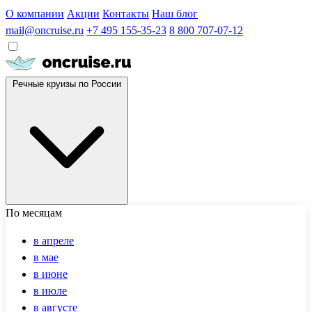
О компании
Акции
Контакты
Наш блог
mail@oncruise.ru
+7 495 155-35-23
8 800 707-07-12
Речные круизы по России
По месяцам
в апреле
в мае
в июне
в июле
в августе