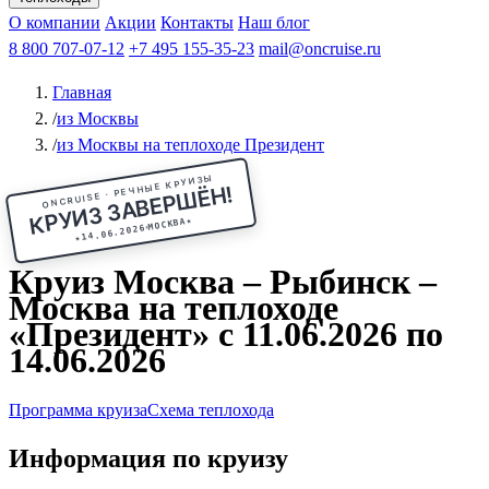
Чебоксары
Казань
Афанасий Никитин
О компании
В Нижний Новгород
из Волгограда
Акции
Октябрьская революция
Контакты
из Саратова
В Пермь
Наш блог
В Ростов-на-Дону
Все города
Константин
В
Рыбинск
Федин
8 800 707-07-12
Александр Свешников
На Соловки
+7 495 155-35-23
На Валаам
Иван
По Оке
mail@oncruise.ru
По Енисею
По Лене
По
Дону
Кулибин
По Волге
Кронштадт
Алдан
Павел
Главная
Миронов
А.С.Попов
Виссарион Белинский
Все теплоходы
/
из Москвы
/
из Москвы на теплоходе Президент
ONCRUISE · РЕЧНЫЕ КРУИЗЫ
КРУИЗ ЗАВЕРШЁН!
★
МОСКВА
14.06.2026
★
Круиз Москва – Рыбинск –
Москва на теплоходе
«Президент» с 11.06.2026 по
14.06.2026
Программа круиза
Схема теплохода
Информация по круизу