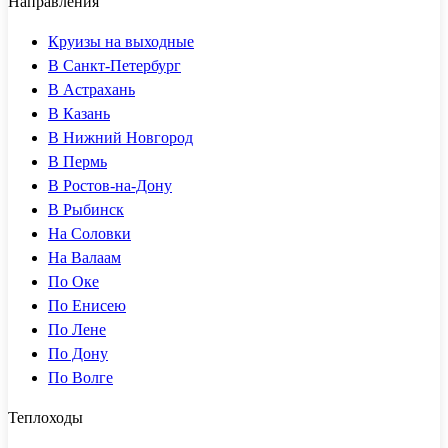
Направления
Круизы на выходные
В Санкт-Петербург
В Астрахань
В Казань
В Нижний Новгород
В Пермь
В Ростов-на-Дону
В Рыбинск
На Соловки
На Валаам
По Оке
По Енисею
По Лене
По Дону
По Волге
Теплоходы