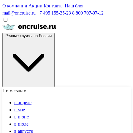
О компании
Акции
Контакты
Наш блог
mail@oncruise.ru
+7 495 155-35-23
8 800 707-07-12
Речные круизы по России
По месяцам
в апреле
в мае
в июне
в июле
в августе