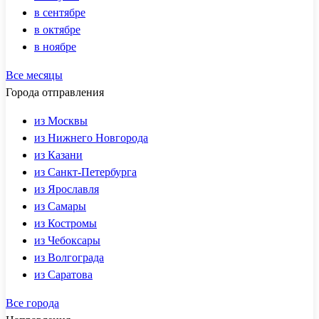
в сентябре
в октябре
в ноябре
Все месяцы
Города отправления
из Москвы
из Нижнего Новгорода
из Казани
из Санкт-Петербурга
из Ярославля
из Самары
из Костромы
из Чебоксары
из Волгограда
из Саратова
Все города