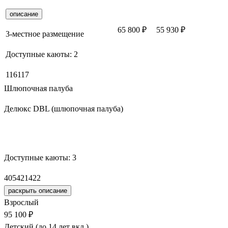
описание
65 800 ₽
55 930 ₽
Заброн
3-местное размещение
Доступные каюты:
2
116
117
Шлюпочная палуба
Делюкс DBL (шлюпочная палуба)
Забронировать
Доступные каюты:
3
405
421
422
раскрыть описание
Взрослый
95 100 ₽
Детский (до 14 лет вкл.)