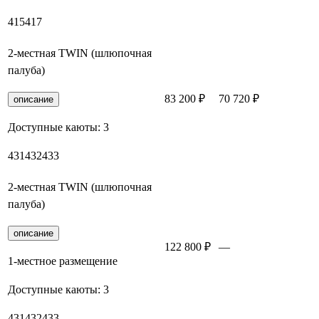
415
417
2-местная TWIN (шлюпочная
палуба)
83 200 ₽
70 720 ₽
Заброн
описание
Доступные каюты:
3
431
432
433
2-местная TWIN (шлюпочная
палуба)
описание
122 800 ₽
—
Заброн
1-местное размещение
Доступные каюты:
3
431
432
433