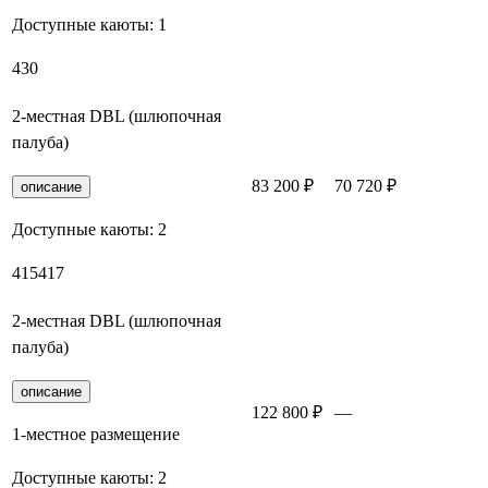
Доступные каюты:
1
430
2-местная DBL (шлюпочная
палуба)
83 200 ₽
70 720 ₽
Заброн
описание
Доступные каюты:
2
415
417
2-местная DBL (шлюпочная
палуба)
описание
122 800 ₽
—
Заброн
1-местное размещение
Доступные каюты:
2