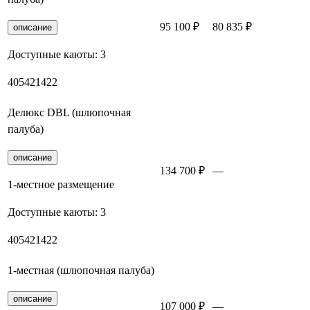
95 100 ₽
80 835 ₽
Заброн
описание
Доступные каюты:
3
405
421
422
Делюкс DBL (шлюпочная
палуба)
описание
134 700 ₽
—
Заброн
1-местное размещение
Доступные каюты:
3
405
421
422
1-местная (шлюпочная палуба)
описание
107 000 ₽
—
Заброн