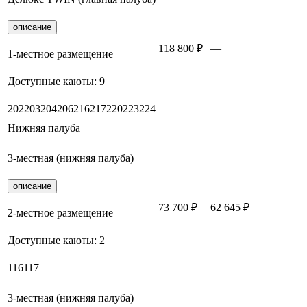
описание
118 800 ₽
—
Заброн
1-местное размещение
Доступные каюты:
9
202
203
204
206
216
217
220
223
224
Нижняя палуба
3-местная (нижняя палуба)
описание
73 700 ₽
62 645 ₽
Заброн
2-местное размещение
Доступные каюты:
2
116
117
3-местная (нижняя палуба)