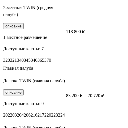
2-местная TWIN (средняя
палуба)
описание
118 800 ₽
—
Заброн
1-местное размещение
Доступные каюты:
7
320
321
340
345
346
365
370
Главная палуба
Делюкс TWIN (главная палуба)
описание
83 200 ₽
70 720 ₽
Заброн
Доступные каюты:
9
202
203
204
206
216
217
220
223
224
Делюкс TWIN (главная палуба)