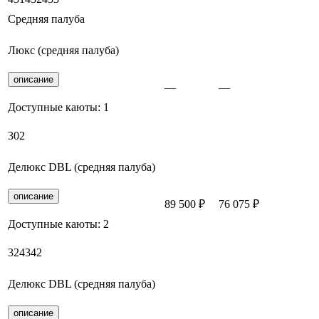
Средняя палуба
Люкс (средняя палуба)
описание
—
—
Заброн
Доступные каюты:
1
302
Делюкс DBL (средняя палуба)
описание
89 500 ₽
76 075 ₽
Заброн
Доступные каюты:
2
324
342
Делюкс DBL (средняя палуба)
описание