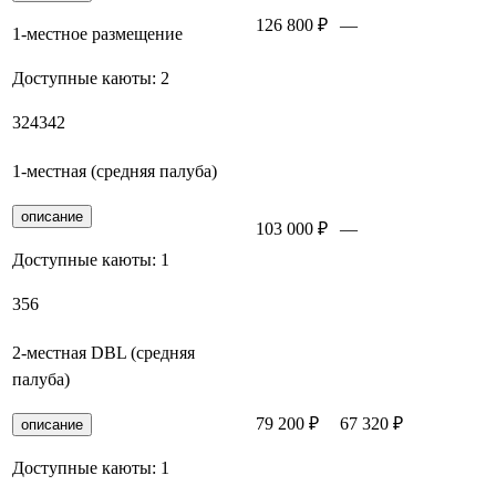
126 800 ₽
—
Заброн
1-местное размещение
Доступные каюты:
2
324
342
1-местная (средняя палуба)
описание
103 000 ₽
—
Заброн
Доступные каюты:
1
356
2-местная DBL (средняя
палуба)
79 200 ₽
67 320 ₽
Заброн
описание
Доступные каюты:
1