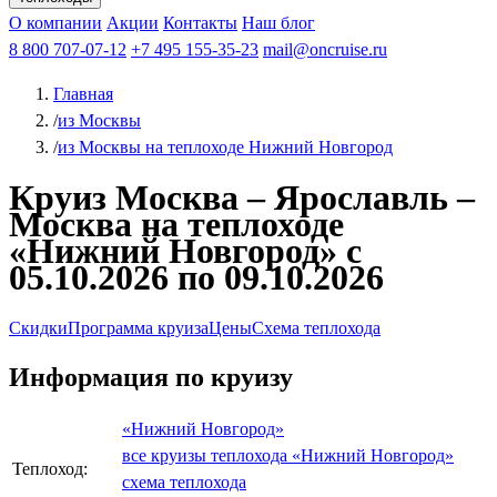
Чебоксары
Казань
Афанасий Никитин
О компании
В Нижний Новгород
из Волгограда
Акции
Октябрьская революция
Контакты
из Саратова
В Пермь
Наш блог
В Ростов-на-Дону
Все города
Константин
В
Рыбинск
Федин
8 800 707-07-12
Александр Свешников
На Соловки
+7 495 155-35-23
На Валаам
Иван
По Оке
mail@oncruise.ru
По Енисею
По Лене
По
Дону
Кулибин
По Волге
Кронштадт
Алдан
Павел
Главная
Миронов
А.С.Попов
Виссарион Белинский
Все теплоходы
/
из Москвы
/
из Москвы на теплоходе Нижний Новгород
Круиз Москва – Ярославль –
Москва на теплоходе
«Нижний Новгород» с
05.10.2026 по 09.10.2026
Скидки
Программа круиза
Цены
Схема теплохода
Информация по круизу
«Нижний Новгород»
все круизы теплохода «Нижний Новгород»
Теплоход:
схема теплохода