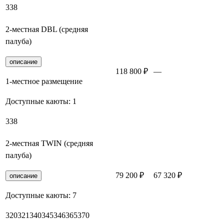
338
2-местная DBL (средняя
палуба)
описание
118 800 ₽
—
Заброн
1-местное размещение
Доступные каюты:
1
338
2-местная TWIN (средняя
палуба)
79 200 ₽
67 320 ₽
Заброн
описание
Доступные каюты:
7
320
321
340
345
346
365
370