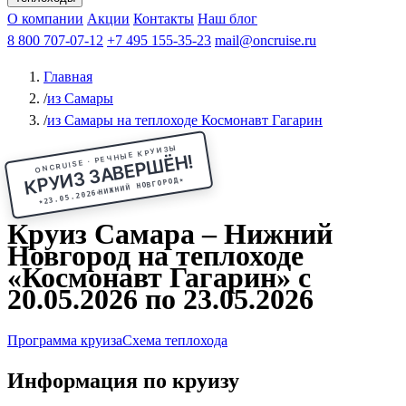
Чебоксары
Казань
Афанасий Никитин
О компании
В Нижний Новгород
из Волгограда
Акции
Октябрьская революция
Контакты
из Саратова
В Пермь
Наш блог
В Ростов-на-Дону
Все города
Константин
В
Рыбинск
Федин
8 800 707-07-12
Александр Свешников
На Соловки
+7 495 155-35-23
На Валаам
Иван
По Оке
mail@oncruise.ru
По Енисею
По Лене
По
Дону
Кулибин
По Волге
Кронштадт
Алдан
Павел
Главная
Миронов
А.С.Попов
Виссарион Белинский
Все теплоходы
/
из Самары
/
из Самары на теплоходе Космонавт Гагарин
ONCRUISE · РЕЧНЫЕ КРУИЗЫ
КРУИЗ ЗАВЕРШЁН!
★
НИЖНИЙ НОВГОРОД
23.05.2026
★
Круиз Самара – Нижний
Новгород на теплоходе
«Космонавт Гагарин» с
20.05.2026 по 23.05.2026
Программа круиза
Схема теплохода
Информация по круизу