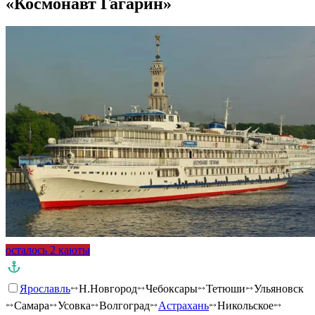
«Космонавт Гагарин»
осталось 2 каюты
Ярославль
Н.Новгород
Чебоксары
Тетюши
Ульяновск
Самара
Усовка
Волгоград
Астрахань
Никольское