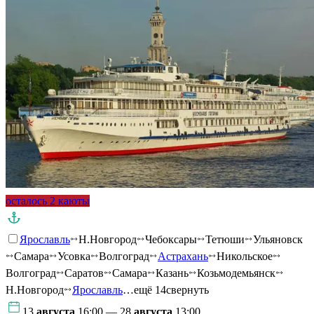
осталось 2 каюты
Ярославль
Н.Новгород
Чебоксары
Тетюши
Ульяновск
Самара
Усовка
Волгоград
Астрахань
Никольское
Волгоград
Саратов
Самара
Казань
Козьмодемьянск
Н.Новгород
Ярославль
…ещё 14
свернуть
13
августа
16:00 — 28
августа
13:00