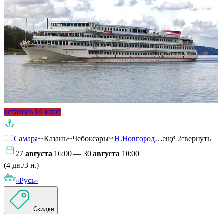
осталось 14 кают
Самара
Казань
Чебоксары
Н.Новгород
…ещё 2
свернуть
27
августа
16:00 — 30
августа
10:00
(4 дн./3 н.)
«Русь»
Скидки