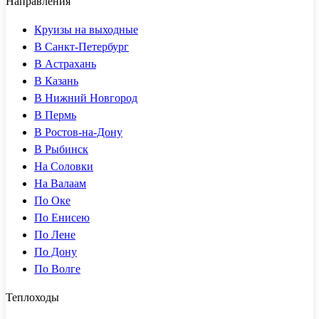
Направления
Круизы на выходные
В Санкт-Петербург
В Астрахань
В Казань
В Нижний Новгород
В Пермь
В Ростов-на-Дону
В Рыбинск
На Соловки
На Валаам
По Оке
По Енисею
По Лене
По Дону
По Волге
Теплоходы