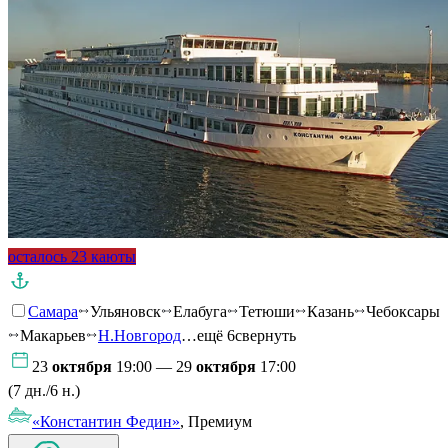
осталось 23 каюты
Самара
Ульяновск
Елабуга
Тетюши
Казань
Чебоксары
Макарьев
Н.Новгород
…ещё 6
свернуть
23
октября
19:00 — 29
октября
17:00
(7 дн./6 н.)
«Константин Федин»
, Премиум