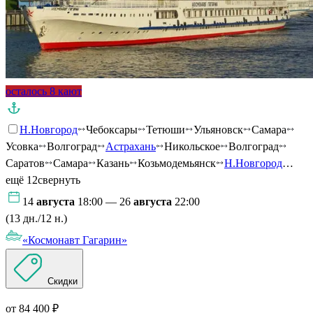
осталось 8 кают
Н.Новгород
Чебоксары
Тетюши
Ульяновск
Самара
Усовка
Волгоград
Астрахань
Никольское
Волгоград
Саратов
Самара
Казань
Козьмодемьянск
Н.Новгород
…
ещё 12
свернуть
14
августа
18:00 — 26
августа
22:00
(13 дн./12 н.)
«Космонавт Гагарин»
Скидки
от 84 400 ₽