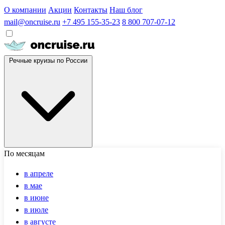
О компании
Акции
Контакты
Наш блог
mail@oncruise.ru
+7 495 155-35-23
8 800 707-07-12
Речные круизы по России
По месяцам
в апреле
в мае
в июне
в июле
в августе