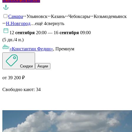
осталось 34 каюты
Самара
Ульяновск
Казань
Чебоксары
Козьмодемьянск
Н.Новгород
…ещё 4
свернуть
12
сентября
20:00 — 16
сентября
09:00
(5 дн./4 н.)
«Константин Федин»
, Премиум
Скидки
Акции
от 39 200 ₽
Свободно кают:
34
Подробнее о круизе