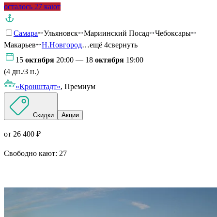
осталось 27 кают
Самара
Ульяновск
Мариинский Посад
Чебоксары
Макарьев
Н.Новгород
…ещё 4
свернуть
15
октября
20:00 — 18
октября
19:00
(4 дн./3 н.)
«Кронштадт»
, Премиум
Скидки
Акции
от 26 400 ₽
Свободно кают:
27
Подробнее о круизе