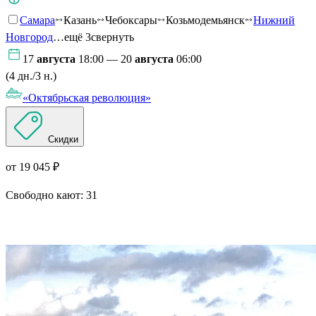
Самара
Казань
Чебоксары
Козьмодемьянск
Нижний
Новгород
…ещё 3
свернуть
17
августа
18:00 — 20
августа
06:00
(4 дн./3 н.)
«Октябрьская революция»
Скидки
от 19 045 ₽
Свободно кают:
31
Подробнее о круизе