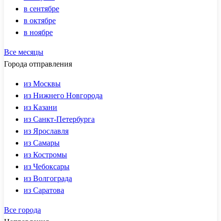
в сентябре
в октябре
в ноябре
Все месяцы
Города отправления
из Москвы
из Нижнего Новгорода
из Казани
из Санкт-Петербурга
из Ярославля
из Самары
из Костромы
из Чебоксары
из Волгограда
из Саратова
Все города