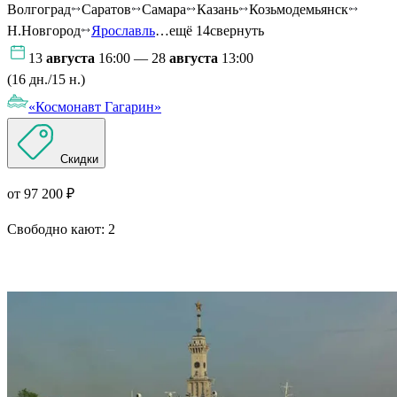
Волгоград
Саратов
Самара
Казань
Козьмодемьянск
Н.Новгород
Ярославль
…ещё 14
свернуть
13
августа
16:00 — 28
августа
13:00
(16 дн./15 н.)
«Космонавт Гагарин»
Скидки
от 97 200 ₽
Свободно кают:
2
Подробнее о круизе