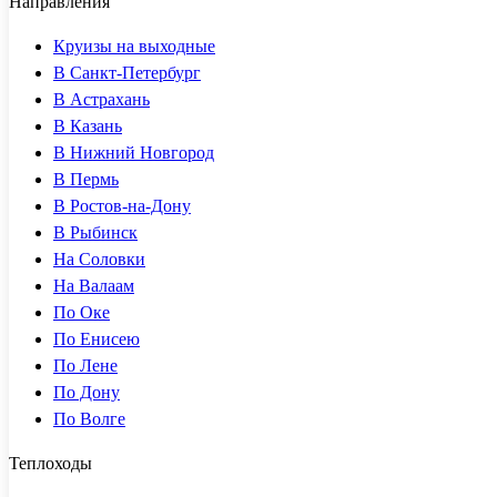
Направления
Круизы на выходные
В Санкт-Петербург
В Астрахань
В Казань
В Нижний Новгород
В Пермь
В Ростов-на-Дону
В Рыбинск
На Соловки
На Валаам
По Оке
По Енисею
По Лене
По Дону
По Волге
Теплоходы