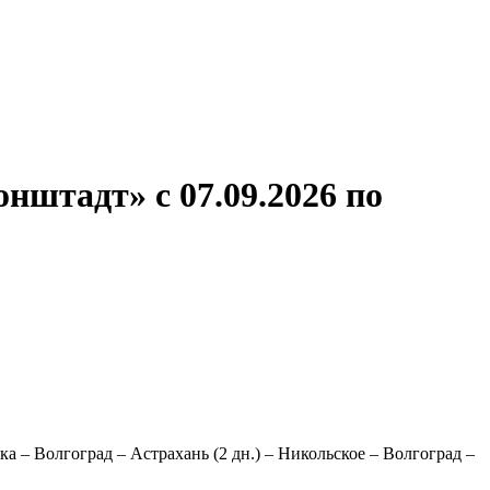
ронов
А.С.Попов
Виссарион Белинский
Все теплоходы
нштадт» с 07.09.2026 по
ка – Волгоград – Астрахань (2 дн.) – Никольское – Волгоград –