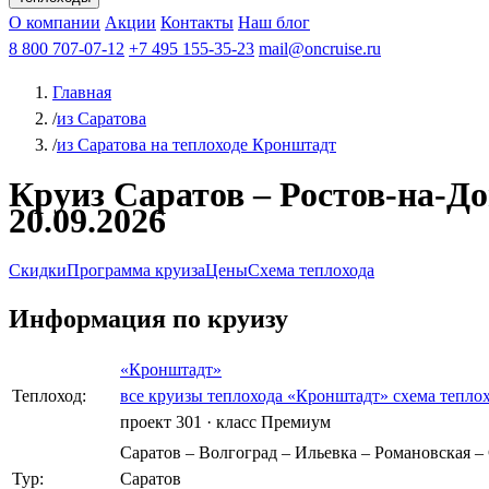
Афанасий Никитин
О компании
Акции
Октябрьская революция
Контакты
Наш блог
Константин Федин
8 800 707-07-12
+7 495 155-35-23
mail@oncruise.ru
Главная
/
из Саратова
/
из Саратова на теплоходе Кронштадт
Круиз Саратов – Ростов-на-До
20.09.2026
Скидки
Программа круиза
Цены
Схема теплохода
Информация по круизу
«Кронштадт»
Теплоход:
все круизы теплохода «Кронштадт»
схема тепло
проект 301
·
класс Премиум
Саратов – Волгоград – Ильевка – Романовская – 
Тур:
Саратов