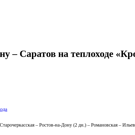
Александр Свешников
Иван Кулибин
Кронштадт
Алдан
Павел Ми
ну – Саратов на теплоходе «Кро
хода
Старочеркасская – Ростов-на-Дону (2 дн.) – Романовская – Ильев