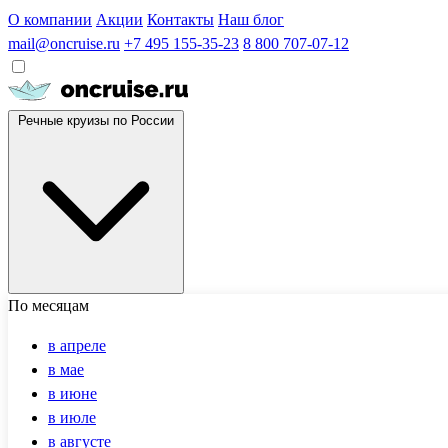
О компании
Акции
Контакты
Наш блог
mail@oncruise.ru
+7 495 155-35-23
8 800 707-07-12
Речные круизы по России
По месяцам
в апреле
в мае
в июне
в июле
в августе