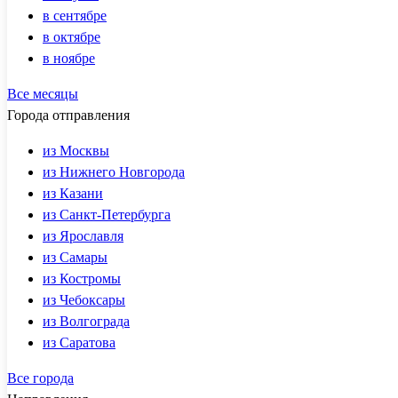
в сентябре
в октябре
в ноябре
Все месяцы
Города отправления
из Москвы
из Нижнего Новгорода
из Казани
из Санкт-Петербурга
из Ярославля
из Самары
из Костромы
из Чебоксары
из Волгограда
из Саратова
Все города