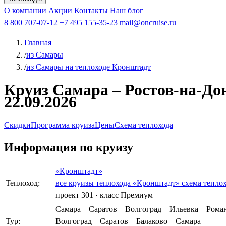
Афанасий Никитин
О компании
Акции
Октябрьская революция
Контакты
Наш блог
Константин Федин
8 800 707-07-12
+7 495 155-35-23
mail@oncruise.ru
Главная
/
из Самары
/
из Самары на теплоходе Кронштадт
Круиз Самара – Ростов-на-Дон
22.09.2026
Скидки
Программа круиза
Цены
Схема теплохода
Информация по круизу
«Кронштадт»
Теплоход:
все круизы теплохода «Кронштадт»
схема тепло
проект 301
·
класс Премиум
Самара – Саратов – Волгоград – Ильевка – Роман
Тур:
Волгоград – Саратов – Балаково – Самара