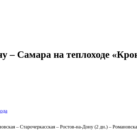
Александр Свешников
Иван Кулибин
Кронштадт
Алдан
Павел Ми
у – Самара на теплоходе «Крон
хода
овская – Старочеркасская – Ростов-на-Дону (2 дн.) – Романовска