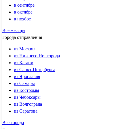
в сентябре
в октябре
в ноябре
Все месяцы
Города отправления
из Москвы
из Нижнего Новгорода
из Казани
из Санкт-Петербурга
из Ярославля
из Самары
из Костромы
из Чебоксары
из Волгограда
из Саратова
Все города