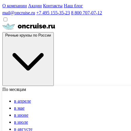
О компании
Акции
Контакты
Наш блог
mail@oncruise.ru
+7 495 155-35-23
8 800 707-07-12
Речные круизы по России
По месяцам
в апреле
в мае
в июне
в июле
в августе