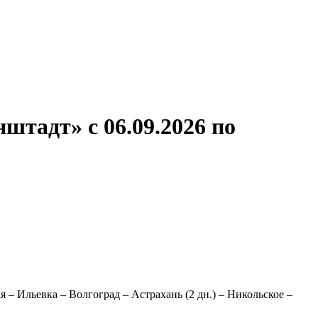
ронов
А.С.Попов
Виссарион Белинский
Все теплоходы
штадт» с 06.09.2026 по
я – Ильевка – Волгоград – Астрахань (2 дн.) – Никольское –