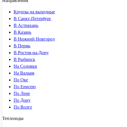
Направления
Круизы на выходные
В Санкт-Петербург
В Астрахань
В Казань
В Нижний Новгород
В Пермь
В Ростов-на-Дону
В Рыбинск
На Соловки
На Валаам
По Оке
По Енисею
По Лене
По Дону
По Волге
Теплоходы